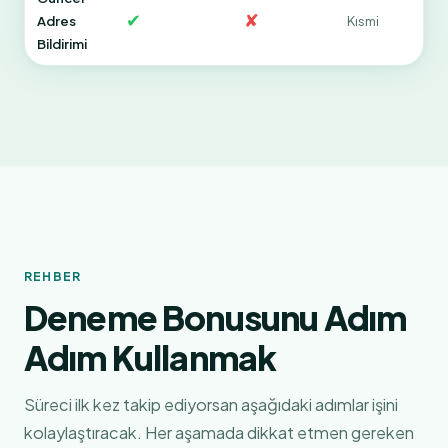
✔
✘
Adres
Kısmi
Bildirimi
REHBER
Deneme Bonusunu Adım
Adım Kullanmak
Süreci ilk kez takip ediyorsan aşağıdaki adımlar işini
kolaylaştıracak. Her aşamada dikkat etmen gereken