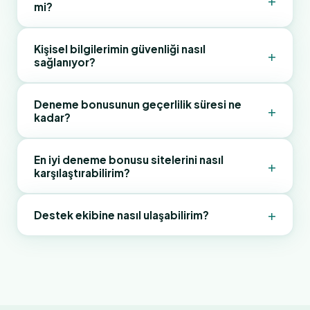
bonusu vermeyebilir. Bazı platformlar telefon
mi?
adres bölümünü kontrol et. Yedek domain
numarası doğrulamasını da şart koşuyor.
altyapısı sayesinde aktif bir bağlantı her zaman
burada paylaşılıyor. Alternatif olarak canlı destek
Evet. 320px ekran genişliğine kadar optimize
Kişisel bilgilerimin güvenliği nasıl
+
sağlanıyor?
hattına ulaşarak anlık yönlendirme alabilirsin.
edilmiş responsive tasarım sayesinde tüm işlemler
mobil cihazdan yapılabiliyor. Ayrıca iOS ve Android
için native uygulama indirme seçeneği de mevcut.
Tüm form verileri ve işlem bilgileri TLS 1.3 üzerinde
Deneme bonusunun geçerlilik süresi ne
+
kadar?
Bonusun mobil ve masaüstünde eşit koşullarda
256-bit AES şifrelemeyle korunuyor. İki faktörlü
geçerli.
doğrulama (2FA) aktif edildiğinde hesap güvenliği
bir kademe daha artıyor. Kişisel veriler üçüncü
Platform politikasına göre değişmekle birlikte
En iyi deneme bonusu sitelerini nasıl
+
karşılaştırabilirim?
taraflarla paylaşılmıyor.
çoğu sitede 7 ila 30 gün arasında değişiyor. Süre
dolduğunda kullanılmayan bonus bakiyesi
otomatik olarak sıfırlanıyor. Bu yüzden bonus aktif
+
Karşılaştırma yaparken üç temel metriğe odaklan:
Destek ekibine nasıl ulaşabilirim?
edildikten sonra vakit geçirmeden kullanmaya
çevrim şartı, geçerlilik süresi ve maksimum çekim
başlamak mantıklı.
limiti. Düşük çevrim şartı (5x–10x arası) ve uzun
Canlı sohbet butonu üzerinden 7/24 anlık destek
geçerlilik süresi (14 gün ve üzeri) genellikle kullanıcı
alabilirsin. Ortalama yanıt süresi 3 dakikanın altında.
dostu bir platform işareti. Bu sayfadaki
E-posta kanalı da aktif; ancak yanıt süresi 2–4 saat
karşılaştırma tablosu da başlangıç için iyi bir