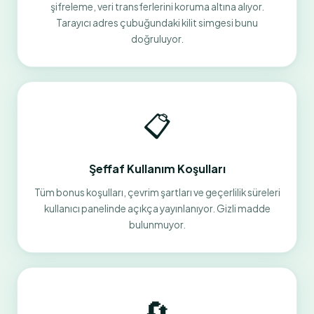
şifreleme, veri transferlerini koruma altına alıyor.
Tarayıcı adres çubuğundaki kilit simgesi bunu
doğruluyor.
📋
Şeffaf Kullanım Koşulları
Tüm bonus koşulları, çevrim şartları ve geçerlilik süreleri
kullanıcı panelinde açıkça yayınlanıyor. Gizli madde
bulunmuyor.
🔄