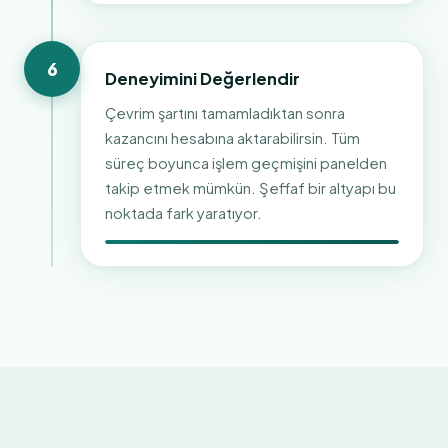
6
Deneyimini Değerlendir
Çevrim şartını tamamladıktan sonra
kazancını hesabına aktarabilirsin. Tüm
süreç boyunca işlem geçmişini panelden
takip etmek mümkün. Şeffaf bir altyapı bu
noktada fark yaratıyor.