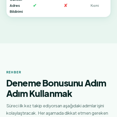
✔
✘
Adres
Kısmi
Bildirimi
REHBER
Deneme Bonusunu Adım
Adım Kullanmak
Süreci ilk kez takip ediyorsan aşağıdaki adımlar işini
kolaylaştıracak. Her aşamada dikkat etmen gereken