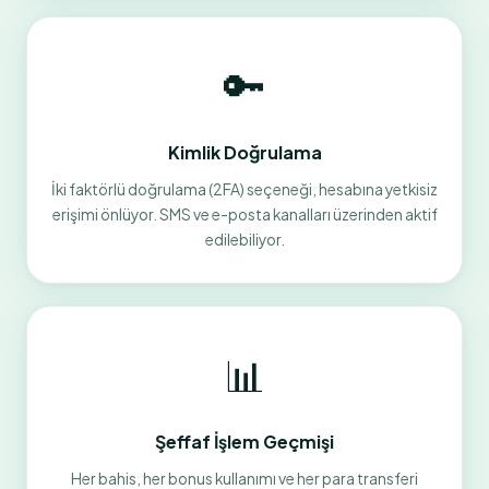
🔑
Kimlik Doğrulama
İki faktörlü doğrulama (2FA) seçeneği, hesabına yetkisiz
erişimi önlüyor. SMS ve e-posta kanalları üzerinden aktif
edilebiliyor.
📊
Şeffaf İşlem Geçmişi
Her bahis, her bonus kullanımı ve her para transferi