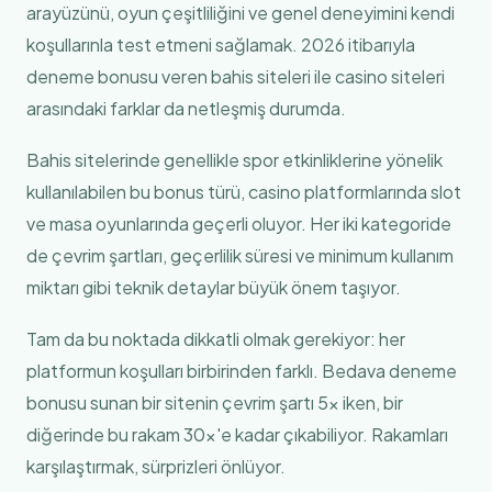
arayüzünü, oyun çeşitliliğini ve genel deneyimini kendi
koşullarınla test etmeni sağlamak. 2026 itibarıyla
deneme bonusu veren bahis siteleri ile casino siteleri
arasındaki farklar da netleşmiş durumda.
Bahis sitelerinde genellikle spor etkinliklerine yönelik
kullanılabilen bu bonus türü, casino platformlarında slot
ve masa oyunlarında geçerli oluyor. Her iki kategoride
de çevrim şartları, geçerlilik süresi ve minimum kullanım
miktarı gibi teknik detaylar büyük önem taşıyor.
Tam da bu noktada dikkatli olmak gerekiyor: her
platformun koşulları birbirinden farklı. Bedava deneme
bonusu sunan bir sitenin çevrim şartı 5x iken, bir
diğerinde bu rakam 30x'e kadar çıkabiliyor. Rakamları
karşılaştırmak, sürprizleri önlüyor.