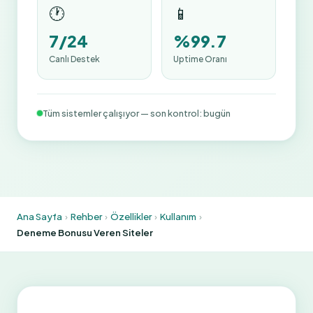
🕐
📱
7/24
%99.7
Canlı Destek
Uptime Oranı
Tüm sistemler çalışıyor — son kontrol: bugün
Ana Sayfa
Rehber
Özellikler
Kullanım
Deneme Bonusu Veren Siteler