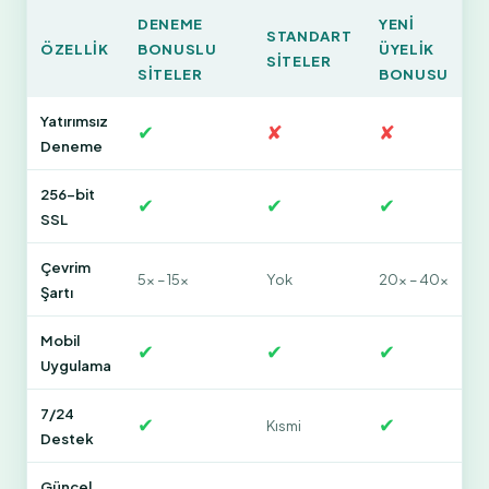
DENEME
YENI
STANDART
ÖZELLIK
BONUSLU
ÜYELIK
SITELER
SITELER
BONUSU
Yatırımsız
✔
✘
✘
Deneme
256-bit
✔
✔
✔
SSL
Çevrim
5x – 15x
Yok
20x – 40x
Şartı
Mobil
✔
✔
✔
Uygulama
7/24
✔
✔
Kısmi
Destek
Güncel