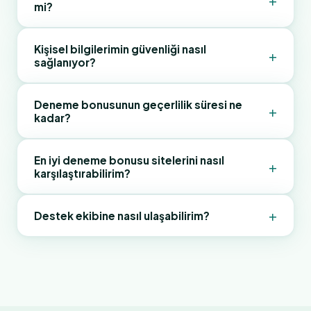
bonusu vermeyebilir. Bazı platformlar telefon
mi?
adres bölümünü kontrol et. Yedek domain
numarası doğrulamasını da şart koşuyor.
altyapısı sayesinde aktif bir bağlantı her zaman
burada paylaşılıyor. Alternatif olarak canlı destek
Evet. 320px ekran genişliğine kadar optimize
Kişisel bilgilerimin güvenliği nasıl
+
sağlanıyor?
hattına ulaşarak anlık yönlendirme alabilirsin.
edilmiş responsive tasarım sayesinde tüm işlemler
mobil cihazdan yapılabiliyor. Ayrıca iOS ve Android
için native uygulama indirme seçeneği de mevcut.
Tüm form verileri ve işlem bilgileri TLS 1.3 üzerinde
Deneme bonusunun geçerlilik süresi ne
+
kadar?
Bonusun mobil ve masaüstünde eşit koşullarda
256-bit AES şifrelemeyle korunuyor. İki faktörlü
geçerli.
doğrulama (2FA) aktif edildiğinde hesap güvenliği
bir kademe daha artıyor. Kişisel veriler üçüncü
Platform politikasına göre değişmekle birlikte
En iyi deneme bonusu sitelerini nasıl
+
karşılaştırabilirim?
taraflarla paylaşılmıyor.
çoğu sitede 7 ila 30 gün arasında değişiyor. Süre
dolduğunda kullanılmayan bonus bakiyesi
otomatik olarak sıfırlanıyor. Bu yüzden bonus aktif
+
Karşılaştırma yaparken üç temel metriğe odaklan:
Destek ekibine nasıl ulaşabilirim?
edildikten sonra vakit geçirmeden kullanmaya
çevrim şartı, geçerlilik süresi ve maksimum çekim
başlamak mantıklı.
limiti. Düşük çevrim şartı (5x–10x arası) ve uzun
Canlı sohbet butonu üzerinden 7/24 anlık destek
geçerlilik süresi (14 gün ve üzeri) genellikle kullanıcı
alabilirsin. Ortalama yanıt süresi 3 dakikanın altında.
dostu bir platform işareti. Bu sayfadaki
E-posta kanalı da aktif; ancak yanıt süresi 2–4 saat
karşılaştırma tablosu da başlangıç için iyi bir