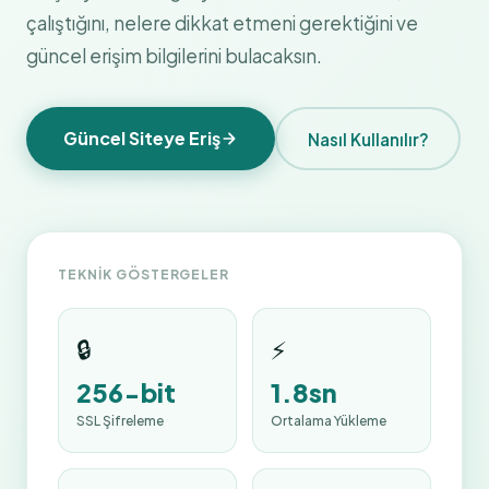
çalıştığını, nelere dikkat etmeni gerektiğini ve
güncel erişim bilgilerini bulacaksın.
Güncel Siteye Eriş
Nasıl Kullanılır?
TEKNIK GÖSTERGELER
🔒
⚡
256-bit
1.8sn
SSL Şifreleme
Ortalama Yükleme