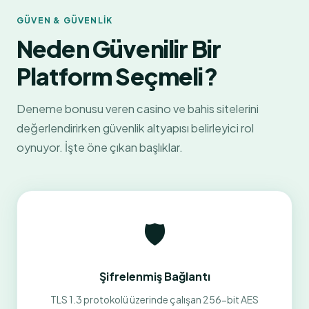
GÜVEN & GÜVENLIK
Neden Güvenilir Bir
Platform Seçmeli?
Deneme bonusu veren casino ve bahis sitelerini
değerlendirirken güvenlik altyapısı belirleyici rol
oynuyor. İşte öne çıkan başlıklar.
🛡️
Şifrelenmiş Bağlantı
TLS 1.3 protokolü üzerinde çalışan 256-bit AES