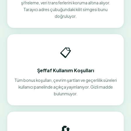
şifreleme, veri transferlerini koruma altına alıyor.
Tarayıcı adres çubuğundaki kilit simgesi bunu
doğruluyor.
📋
Şeffaf Kullanım Koşulları
Tüm bonus koşulları, çevrim şartları ve geçerlilik süreleri
kullanıcı panelinde açıkça yayınlanıyor. Gizli madde
bulunmuyor.
🔄