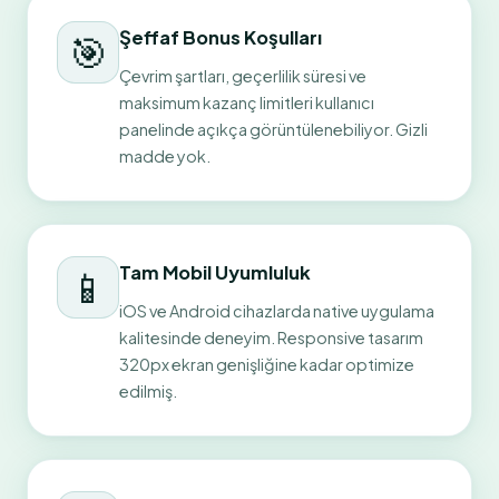
Şeffaf Bonus Koşulları
🎯
Çevrim şartları, geçerlilik süresi ve
maksimum kazanç limitleri kullanıcı
panelinde açıkça görüntülenebiliyor. Gizli
madde yok.
Tam Mobil Uyumluluk
📱
iOS ve Android cihazlarda native uygulama
kalitesinde deneyim. Responsive tasarım
320px ekran genişliğine kadar optimize
edilmiş.