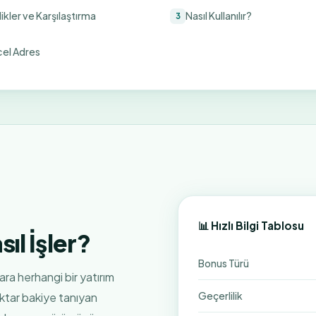
ikler ve Karşılaştırma
Nasıl Kullanılır?
3
el Adres
📊 Hızlı Bilgi Tablosu
l İşler?
Bonus Türü
lara herhangi bir yatırım
Geçerlilik
ktar bakiye tanıyan