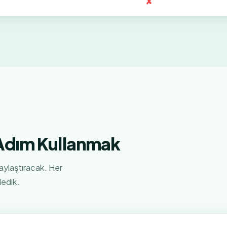
✘
Adım Kullanmak
laylaştıracak. Her
ledik.