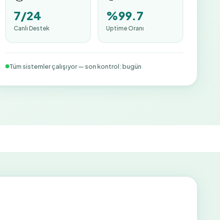
7/24
%99.7
Canlı Destek
Uptime Oranı
Tüm sistemler çalışıyor — son kontrol: bugün