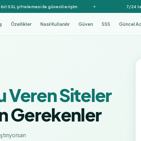
 SSL şifrelemesi ile güvenli erişim
7/24 tekn
ş
Özellikler
Nasıl Kullanılır
Güven
SSS
Güncel A
Veren Siteler
n Gerekenler
ştırıyorsan