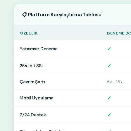
📋 Platform Karşılaştırma Tablosu
ÖZELLIK
DENEME BO
✔
Yatırımsız Deneme
✔
256-bit SSL
Çevrim Şartı
5x – 15x
✔
Mobil Uygulama
✔
7/24 Destek