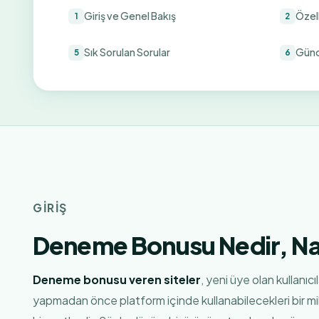
Giriş ve Genel Bakış
Özell
1
2
Sık Sorulan Sorular
Günc
5
6
GIRIŞ
Deneme Bonusu Nedir, Nası
Deneme bonusu veren siteler
, yeni üye olan kullanıcı
yapmadan önce platform içinde kullanabilecekleri bir mi