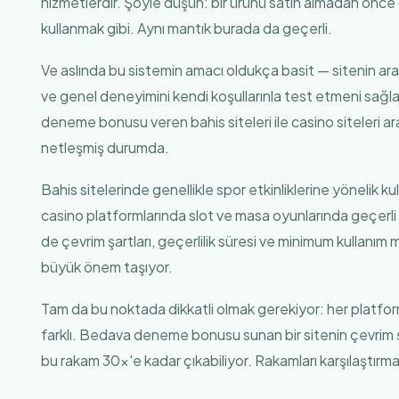
hizmetlerdir. Şöyle düşün: bir ürünü satın almadan ön
kullanmak gibi. Aynı mantık burada da geçerli.
Ve aslında bu sistemin amacı oldukça basit — sitenin aray
ve genel deneyimini kendi koşullarınla test etmeni sağla
deneme bonusu veren bahis siteleri ile casino siteleri ar
netleşmiş durumda.
Bahis sitelerinde genellikle spor etkinliklerine yönelik ku
casino platformlarında slot ve masa oyunlarında geçerli 
de çevrim şartları, geçerlilik süresi ve minimum kullanım m
büyük önem taşıyor.
Tam da bu noktada dikkatli olmak gerekiyor: her platform
farklı. Bedava deneme bonusu sunan bir sitenin çevrim şa
bu rakam 30x'e kadar çıkabiliyor. Rakamları karşılaştırmak