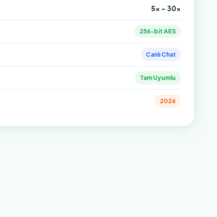
5x – 30x
256-bit AES
Canlı Chat
Tam Uyumlu
2026