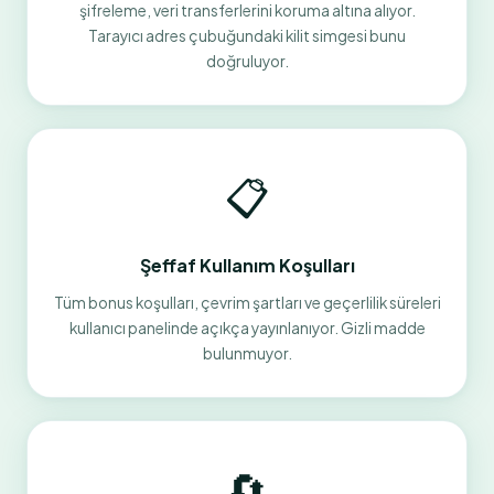
şifreleme, veri transferlerini koruma altına alıyor.
Tarayıcı adres çubuğundaki kilit simgesi bunu
doğruluyor.
📋
Şeffaf Kullanım Koşulları
Tüm bonus koşulları, çevrim şartları ve geçerlilik süreleri
kullanıcı panelinde açıkça yayınlanıyor. Gizli madde
bulunmuyor.
🔄