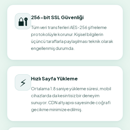
256-bit SSL Güvenliği
🔐
Tüm veri transferleri AES-256 şifreleme
protokolüyle korunur. Kişisel bilgilerin
üçüncü taraflarla paylaşılması teknik olarak
engellenmiş durumda.
Hızlı Sayfa Yükleme
⚡
Ortalama 1.8 saniye yükleme süresi, mobil
cihazlarda da kesintisiz bir deneyim
sunuyor. CDN altyapısı sayesinde coğrafi
gecikme minimize edilmiş.