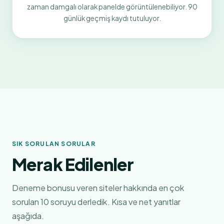
zaman damgalı olarak panelde görüntülenebiliyor. 90
günlük geçmiş kaydı tutuluyor.
SIK SORULAN SORULAR
Merak Edilenler
Deneme bonusu veren siteler hakkında en çok
sorulan 10 soruyu derledik. Kısa ve net yanıtlar
aşağıda.