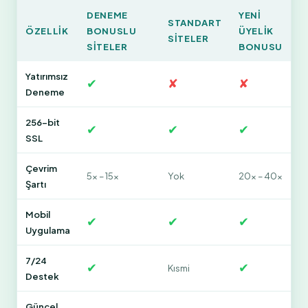
DENEME
YENI
STANDART
ÖZELLIK
BONUSLU
ÜYELIK
SITELER
SITELER
BONUSU
Yatırımsız
✔
✘
✘
Deneme
256-bit
✔
✔
✔
SSL
Çevrim
5x – 15x
Yok
20x – 40x
Şartı
Mobil
✔
✔
✔
Uygulama
7/24
✔
✔
Kısmi
Destek
Güncel