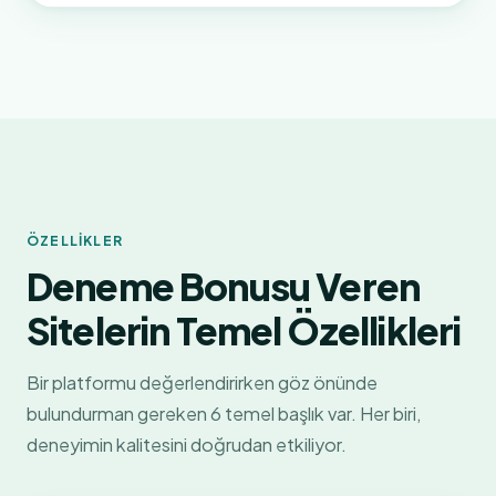
ÖZELLIKLER
Deneme Bonusu Veren
Sitelerin Temel Özellikleri
Bir platformu değerlendirirken göz önünde
bulundurman gereken 6 temel başlık var. Her biri,
deneyimin kalitesini doğrudan etkiliyor.