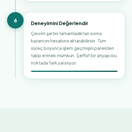
6
Deneyimini Değerlendir
Çevrim şartını tamamladıktan sonra
kazancını hesabına aktarabilirsin. Tüm
süreç boyunca işlem geçmişini panelden
takip etmek mümkün. Şeffaf bir altyapı bu
noktada fark yaratıyor.