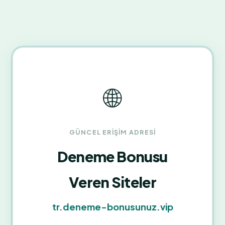
arasında değişebiliyor. Acil durumlarda canlı
referans.
sohbet tercih edilmeli.
🌐
GÜNCEL ERIŞIM ADRESI
Deneme Bonusu
Veren Siteler
tr.deneme-bonusunuz.vip