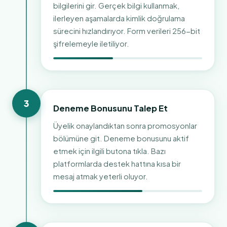
bilgilerini gir. Gerçek bilgi kullanmak,
ilerleyen aşamalarda kimlik doğrulama
sürecini hızlandırıyor. Form verileri 256-bit
şifrelemeyle iletiliyor.
3
Deneme Bonusunu Talep Et
Üyelik onaylandıktan sonra promosyonlar
bölümüne git. Deneme bonusunu aktif
etmek için ilgili butona tıkla. Bazı
platformlarda destek hattına kısa bir
mesaj atmak yeterli oluyor.