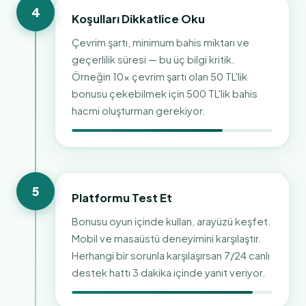
4
Koşulları Dikkatlice Oku
Çevrim şartı, minimum bahis miktarı ve
geçerlilik süresi — bu üç bilgi kritik.
Örneğin 10x çevrim şartı olan 50 TL'lik
bonusu çekebilmek için 500 TL'lik bahis
hacmi oluşturman gerekiyor.
5
Platformu Test Et
Bonusu oyun içinde kullan, arayüzü keşfet.
Mobil ve masaüstü deneyimini karşılaştır.
Herhangi bir sorunla karşılaşırsan 7/24 canlı
destek hattı 3 dakika içinde yanıt veriyor.