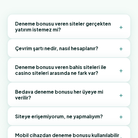
Deneme bonusu veren siteler gerçekten
+
yatırım istemez mi?
+
Evet, tanım olarak deneme bonusu yatırımsız
Çevrim şartı nedir, nasıl hesaplanır?
verilen bir bonus türüdür. Üyelik tamamlandıktan
sonra hesabına tanımlanan bu bakiye, herhangi bir
Çevrim şartı, bonusu çekebilmek için oluşturman
Deneme bonusu veren bahis siteleri ile
+
para yatırma işlemi gerektirmez. Ancak çevrim
casino siteleri arasında ne fark var?
gereken toplam bahis hacmini gösterir. Örneğin
şartı tamamlanmadan kazancı çekemezsin — bu
50 TL bonus ve 10x çevrim şartı varsa, 500 TL
ayrımı unutmamak önemli.
tutarında bahis yapman gerekiyor. Bu şart
Bahis sitelerindeki deneme bonusu genellikle
Bedava deneme bonusu her üyeye mi
+
verilir?
tamamlandığında kazanç çekilebilir hale geliyor.
spor etkinliklerine yönelik kullanılıyor; belirli bir
minimum oran şartı olabiliyor (örneğin 1.50 ve
üzeri). Casino sitelerindeyse bonus slot ve masa
+
Genellikle yalnızca ilk kez üye olan kullanıcılara
Siteye erişemiyorum, ne yapmalıyım?
oyunlarında geçerli, oran kısıtı bulunmuyor. Her iki
tanımlanır. Aynı IP adresi veya cihazdan daha önce
kategoride çevrim şartları da farklı seviyelerde.
üyelik açılmışsa, sistem bunu tespit edebilir ve
Erişim sorunu yaşıyorsan önce bu sayfadaki güncel
Mobil cihazdan deneme bonusu kullanılabilir
+