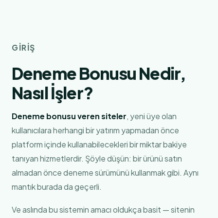
GIRIŞ
Deneme Bonusu Nedir,
Nasıl İşler?
Deneme bonusu veren siteler
, yeni üye olan
kullanıcılara herhangi bir yatırım yapmadan önce
platform içinde kullanabilecekleri bir miktar bakiye
tanıyan hizmetlerdir. Şöyle düşün: bir ürünü satın
almadan önce deneme sürümünü kullanmak gibi. Aynı
mantık burada da geçerli.
Ve aslında bu sistemin amacı oldukça basit — sitenin