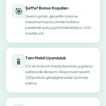
Şeffaf Bonus Koşulları
🎯
Çevrim şartları, geçerlilik süresi ve
maksimum kazanç limitleri kullanıcı
panelinde açıkça görüntülenebiliyor. Gizli
madde yok.
Tam Mobil Uyumluluk
📱
iOS ve Android cihazlarda native uygulama
kalitesinde deneyim. Responsive tasarım
320px ekran genişliğine kadar optimize
edilmiş.