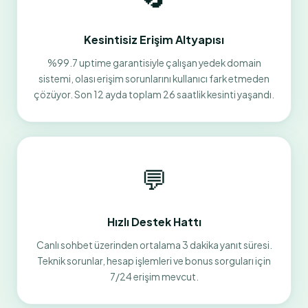
Kesintisiz Erişim Altyapısı
%99.7 uptime garantisiyle çalışan yedek domain
sistemi, olası erişim sorunlarını kullanıcı fark etmeden
çözüyor. Son 12 ayda toplam 26 saatlik kesinti yaşandı.
💬
Hızlı Destek Hattı
Canlı sohbet üzerinden ortalama 3 dakika yanıt süresi.
Teknik sorunlar, hesap işlemleri ve bonus sorguları için
7/24 erişim mevcut.