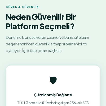
GÜVEN & GÜVENLIK
Neden Güvenilir Bir
Platform Seçmeli?
Deneme bonusu veren casino ve bahis sitelerini
değerlendirirken güvenlik altyapısı belirleyici rol
oynuyor. İşte öne çıkan başlıklar.
🛡️
Şifrelenmiş Bağlantı
TLS 1.3 protokolü üzerinde çalışan 256-bit AES