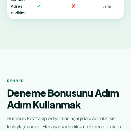
✔
✘
Adres
Kısmi
Bildirimi
REHBER
Deneme Bonusunu Adım
Adım Kullanmak
Süreci ilk kez takip ediyorsan aşağıdaki adımlar işini
kolaylaştıracak. Her aşamada dikkat etmen gereken