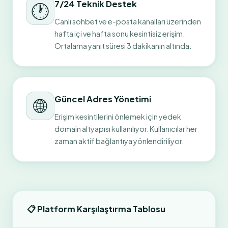
7/24 Teknik Destek
🕐
Canlı sohbet ve e-posta kanalları üzerinden
hafta içi ve hafta sonu kesintisiz erişim.
Ortalama yanıt süresi 3 dakikanın altında.
Güncel Adres Yönetimi
🌐
Erişim kesintilerini önlemek için yedek
domain altyapısı kullanılıyor. Kullanıcılar her
zaman aktif bağlantıya yönlendiriliyor.
📋 Platform Karşılaştırma Tablosu