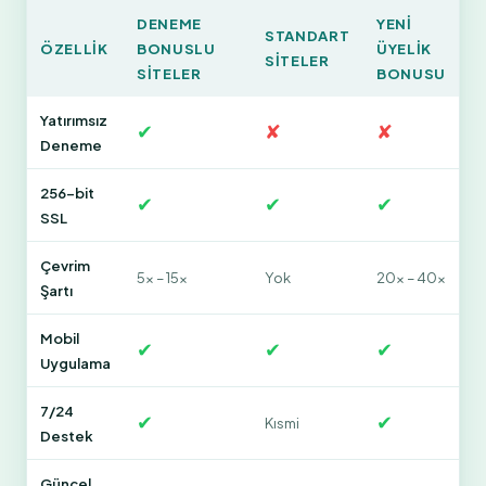
DENEME
YENI
STANDART
ÖZELLIK
BONUSLU
ÜYELIK
SITELER
SITELER
BONUSU
Yatırımsız
✔
✘
✘
Deneme
256-bit
✔
✔
✔
SSL
Çevrim
5x – 15x
Yok
20x – 40x
Şartı
Mobil
✔
✔
✔
Uygulama
7/24
✔
✔
Kısmi
Destek
Güncel