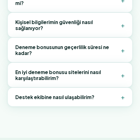
bonusu vermeyebilir. Bazı platformlar telefon
mi?
adres bölümünü kontrol et. Yedek domain
numarası doğrulamasını da şart koşuyor.
altyapısı sayesinde aktif bir bağlantı her zaman
burada paylaşılıyor. Alternatif olarak canlı destek
Evet. 320px ekran genişliğine kadar optimize
Kişisel bilgilerimin güvenliği nasıl
+
sağlanıyor?
hattına ulaşarak anlık yönlendirme alabilirsin.
edilmiş responsive tasarım sayesinde tüm işlemler
mobil cihazdan yapılabiliyor. Ayrıca iOS ve Android
için native uygulama indirme seçeneği de mevcut.
Tüm form verileri ve işlem bilgileri TLS 1.3 üzerinde
Deneme bonusunun geçerlilik süresi ne
+
kadar?
Bonusun mobil ve masaüstünde eşit koşullarda
256-bit AES şifrelemeyle korunuyor. İki faktörlü
geçerli.
doğrulama (2FA) aktif edildiğinde hesap güvenliği
bir kademe daha artıyor. Kişisel veriler üçüncü
Platform politikasına göre değişmekle birlikte
En iyi deneme bonusu sitelerini nasıl
+
karşılaştırabilirim?
taraflarla paylaşılmıyor.
çoğu sitede 7 ila 30 gün arasında değişiyor. Süre
dolduğunda kullanılmayan bonus bakiyesi
otomatik olarak sıfırlanıyor. Bu yüzden bonus aktif
+
Karşılaştırma yaparken üç temel metriğe odaklan:
Destek ekibine nasıl ulaşabilirim?
edildikten sonra vakit geçirmeden kullanmaya
çevrim şartı, geçerlilik süresi ve maksimum çekim
başlamak mantıklı.
limiti. Düşük çevrim şartı (5x–10x arası) ve uzun
Canlı sohbet butonu üzerinden 7/24 anlık destek
geçerlilik süresi (14 gün ve üzeri) genellikle kullanıcı
alabilirsin. Ortalama yanıt süresi 3 dakikanın altında.
dostu bir platform işareti. Bu sayfadaki
E-posta kanalı da aktif; ancak yanıt süresi 2–4 saat
karşılaştırma tablosu da başlangıç için iyi bir