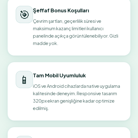
Şeffaf Bonus Koşulları
🎯
Çevrim şartları, geçerlilik süresi ve
maksimum kazanç limitleri kullanıcı
panelinde açıkça görüntülenebiliyor. Gizli
madde yok.
Tam Mobil Uyumluluk
📱
iOS ve Android cihazlarda native uygulama
kalitesinde deneyim. Responsive tasarım
320px ekran genişliğine kadar optimize
edilmiş.