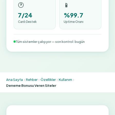
🕐
📱
7/24
%99.7
Canlı Destek
Uptime Oranı
Tüm sistemler çalışıyor — son kontrol: bugün
Ana Sayfa
Rehber
Özellikler
Kullanım
Deneme Bonusu Veren Siteler