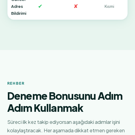
✔
✘
Adres
Kısmi
Bildirimi
REHBER
Deneme Bonusunu Adım
Adım Kullanmak
Süreci ilk kez takip ediyorsan aşağıdaki adımlar işini
kolaylaştıracak. Her aşamada dikkat etmen gereken