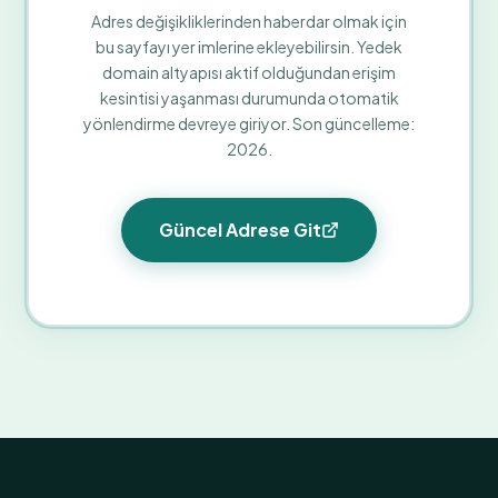
Adres değişikliklerinden haberdar olmak için
bu sayfayı yer imlerine ekleyebilirsin. Yedek
domain altyapısı aktif olduğundan erişim
kesintisi yaşanması durumunda otomatik
yönlendirme devreye giriyor. Son güncelleme:
2026.
Güncel Adrese Git