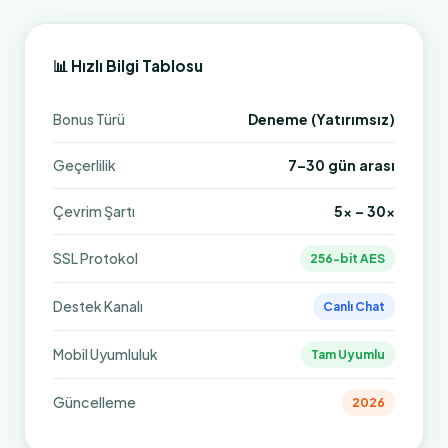
📊 Hızlı Bilgi Tablosu
Bonus Türü
Deneme (Yatırımsız)
Geçerlilik
7–30 gün arası
Çevrim Şartı
5x – 30x
SSL Protokol
256-bit AES
Destek Kanalı
Canlı Chat
Mobil Uyumluluk
Tam Uyumlu
Güncelleme
2026