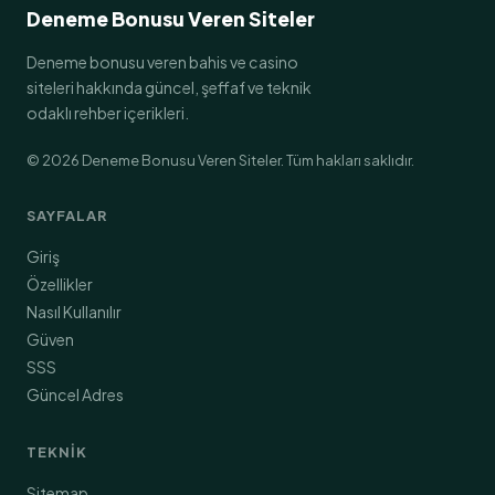
Deneme Bonusu Veren Siteler
Deneme bonusu veren bahis ve casino
siteleri hakkında güncel, şeffaf ve teknik
odaklı rehber içerikleri.
©
2026
Deneme Bonusu Veren Siteler. Tüm hakları saklıdır.
SAYFALAR
Giriş
Özellikler
Nasıl Kullanılır
Güven
SSS
Güncel Adres
TEKNIK
Sitemap