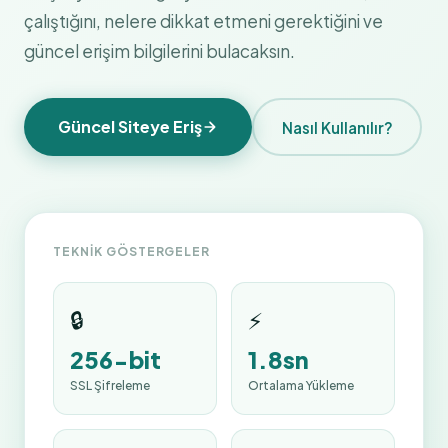
çalıştığını, nelere dikkat etmeni gerektiğini ve
güncel erişim bilgilerini bulacaksın.
Güncel Siteye Eriş
Nasıl Kullanılır?
TEKNIK GÖSTERGELER
🔒
⚡
256-bit
1.8sn
SSL Şifreleme
Ortalama Yükleme