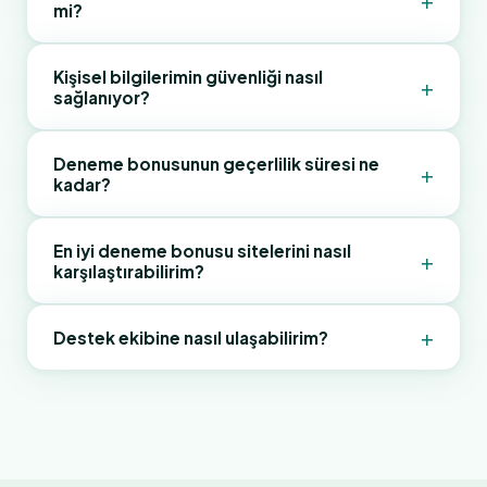
bonusu vermeyebilir. Bazı platformlar telefon
mi?
adres bölümünü kontrol et. Yedek domain
numarası doğrulamasını da şart koşuyor.
altyapısı sayesinde aktif bir bağlantı her zaman
burada paylaşılıyor. Alternatif olarak canlı destek
Evet. 320px ekran genişliğine kadar optimize
Kişisel bilgilerimin güvenliği nasıl
+
sağlanıyor?
hattına ulaşarak anlık yönlendirme alabilirsin.
edilmiş responsive tasarım sayesinde tüm işlemler
mobil cihazdan yapılabiliyor. Ayrıca iOS ve Android
için native uygulama indirme seçeneği de mevcut.
Tüm form verileri ve işlem bilgileri TLS 1.3 üzerinde
Deneme bonusunun geçerlilik süresi ne
+
kadar?
Bonusun mobil ve masaüstünde eşit koşullarda
256-bit AES şifrelemeyle korunuyor. İki faktörlü
geçerli.
doğrulama (2FA) aktif edildiğinde hesap güvenliği
bir kademe daha artıyor. Kişisel veriler üçüncü
Platform politikasına göre değişmekle birlikte
En iyi deneme bonusu sitelerini nasıl
+
karşılaştırabilirim?
taraflarla paylaşılmıyor.
çoğu sitede 7 ila 30 gün arasında değişiyor. Süre
dolduğunda kullanılmayan bonus bakiyesi
otomatik olarak sıfırlanıyor. Bu yüzden bonus aktif
+
Karşılaştırma yaparken üç temel metriğe odaklan:
Destek ekibine nasıl ulaşabilirim?
edildikten sonra vakit geçirmeden kullanmaya
çevrim şartı, geçerlilik süresi ve maksimum çekim
başlamak mantıklı.
limiti. Düşük çevrim şartı (5x–10x arası) ve uzun
Canlı sohbet butonu üzerinden 7/24 anlık destek
geçerlilik süresi (14 gün ve üzeri) genellikle kullanıcı
alabilirsin. Ortalama yanıt süresi 3 dakikanın altında.
dostu bir platform işareti. Bu sayfadaki
E-posta kanalı da aktif; ancak yanıt süresi 2–4 saat
karşılaştırma tablosu da başlangıç için iyi bir