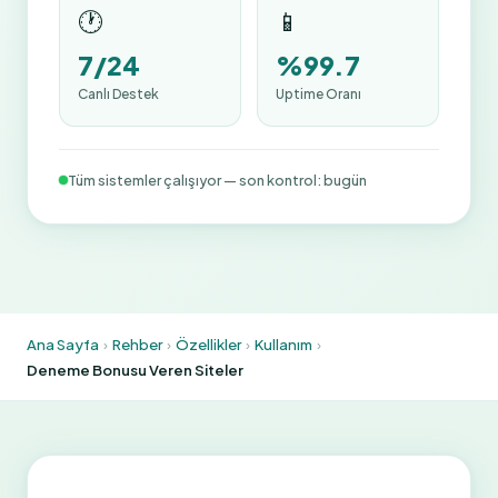
🕐
📱
7/24
%99.7
Canlı Destek
Uptime Oranı
Tüm sistemler çalışıyor — son kontrol: bugün
Ana Sayfa
Rehber
Özellikler
Kullanım
Deneme Bonusu Veren Siteler