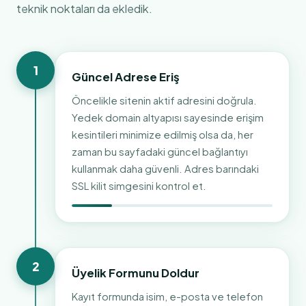
teknik noktaları da ekledik.
1
Güncel Adrese Eriş
Öncelikle sitenin aktif adresini doğrula.
Yedek domain altyapısı sayesinde erişim
kesintileri minimize edilmiş olsa da, her
zaman bu sayfadaki güncel bağlantıyı
kullanmak daha güvenli. Adres barındaki
SSL kilit simgesini kontrol et.
2
Üyelik Formunu Doldur
Kayıt formunda isim, e-posta ve telefon