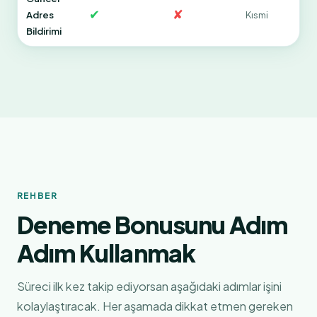
✔
✘
Adres
Kısmi
Bildirimi
REHBER
Deneme Bonusunu Adım
Adım Kullanmak
Süreci ilk kez takip ediyorsan aşağıdaki adımlar işini
kolaylaştıracak. Her aşamada dikkat etmen gereken