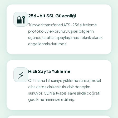
256-bit SSL Güvenliği
🔐
Tüm veri transferleri AES-256 şifreleme
protokolüyle korunur. Kişisel bilgilerin
üçüncü taraflarla paylaşılması teknik olarak
engellenmiş durumda.
Hızlı Sayfa Yükleme
⚡
Ortalama 1.8 saniye yükleme süresi, mobil
cihazlarda da kesintisiz bir deneyim
sunuyor. CDN altyapısı sayesinde coğrafi
gecikme minimize edilmiş.