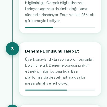
bilgilerini gir. Gerçek bilgi kullanmak,
ilerleyen aşamalarda kimlik doğrulama
sürecini hızlandırıyor. Form verileri 256-bit
şifrelemeyle iletiliyor.
3
Deneme Bonusunu Talep Et
Üyelik onaylandıktan sonra promosyonlar
bölümüne git. Deneme bonusunu aktif
etmek için ilgili butona tıkla. Bazı
platformlarda destek hattına kısa bir
mesaj atmak yeterli oluyor.