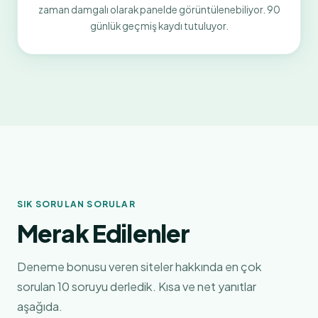
zaman damgalı olarak panelde görüntülenebiliyor. 90
günlük geçmiş kaydı tutuluyor.
SIK SORULAN SORULAR
Merak Edilenler
Deneme bonusu veren siteler hakkında en çok
sorulan 10 soruyu derledik. Kısa ve net yanıtlar
aşağıda.