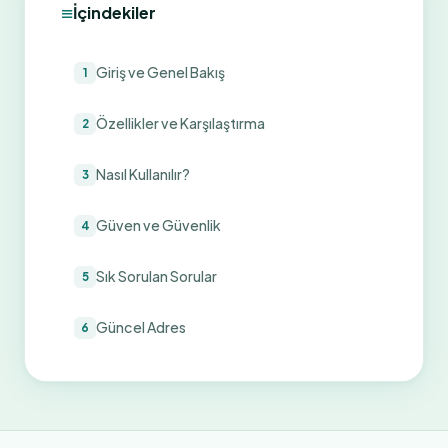
İçindekiler
Giriş ve Genel Bakış
1
Özellikler ve Karşılaştırma
2
Nasıl Kullanılır?
3
Güven ve Güvenlik
4
Sık Sorulan Sorular
5
Güncel Adres
6