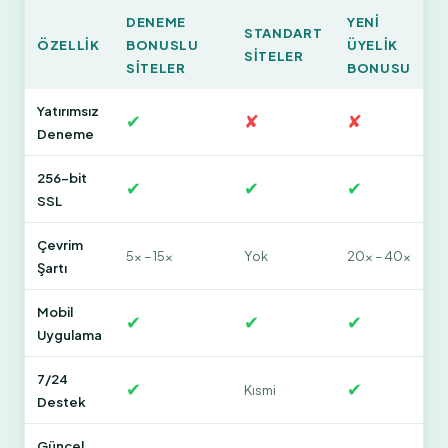
DENEME
YENI
STANDART
ÖZELLIK
BONUSLU
ÜYELIK
SITELER
SITELER
BONUSU
Yatırımsız
✔
✘
✘
Deneme
256-bit
✔
✔
✔
SSL
Çevrim
5x – 15x
Yok
20x – 40x
Şartı
Mobil
✔
✔
✔
Uygulama
7/24
✔
✔
Kısmi
Destek
Güncel