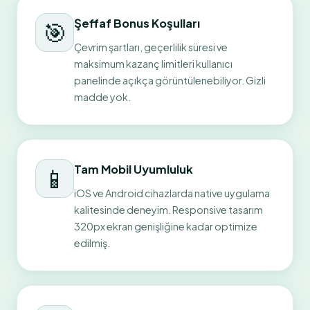
Şeffaf Bonus Koşulları
🎯
Çevrim şartları, geçerlilik süresi ve
maksimum kazanç limitleri kullanıcı
panelinde açıkça görüntülenebiliyor. Gizli
madde yok.
Tam Mobil Uyumluluk
📱
iOS ve Android cihazlarda native uygulama
kalitesinde deneyim. Responsive tasarım
320px ekran genişliğine kadar optimize
edilmiş.