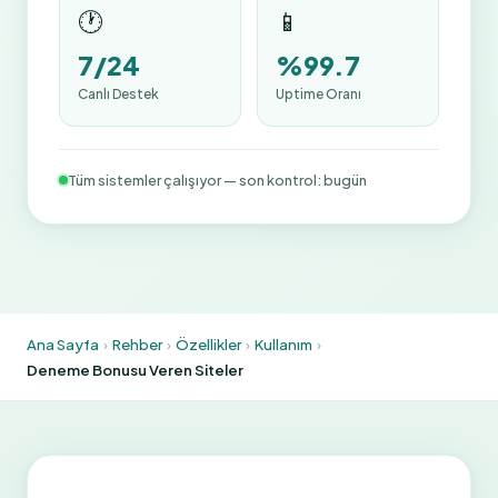
🕐
📱
7/24
%99.7
Canlı Destek
Uptime Oranı
Tüm sistemler çalışıyor — son kontrol: bugün
Ana Sayfa
Rehber
Özellikler
Kullanım
Deneme Bonusu Veren Siteler