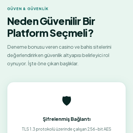
GÜVEN & GÜVENLIK
Neden Güvenilir Bir
Platform Seçmeli?
Deneme bonusu veren casino ve bahis sitelerini
değerlendirirken güvenlik altyapısı belirleyici rol
oynuyor. İşte öne çıkan başlıklar.
🛡️
Şifrelenmiş Bağlantı
TLS 1.3 protokolü üzerinde çalışan 256-bit AES