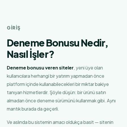
GIRIŞ
Deneme Bonusu Nedir,
Nasıl İşler?
Deneme bonusu veren siteler
, yeni üye olan
kullanıcılara herhangi bir yatırım yapmadan önce
platform içinde kullanabilecekleri bir miktar bakiye
tanıyan hizmetlerdir. Şöyle düşün: bir ürünü satın
almadan önce deneme sürümünü kullanmak gibi. Aynı
mantık burada da geçerli.
Ve aslında bu sistemin amacı oldukça basit — sitenin