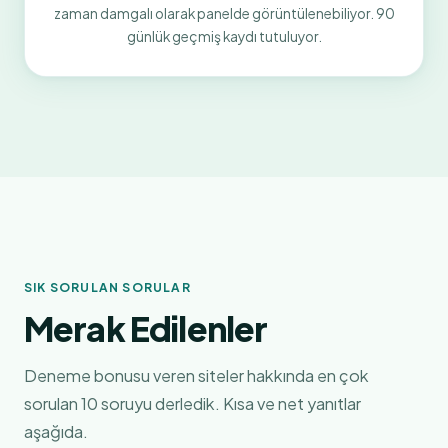
zaman damgalı olarak panelde görüntülenebiliyor. 90
günlük geçmiş kaydı tutuluyor.
SIK SORULAN SORULAR
Merak Edilenler
Deneme bonusu veren siteler hakkında en çok
sorulan 10 soruyu derledik. Kısa ve net yanıtlar
aşağıda.