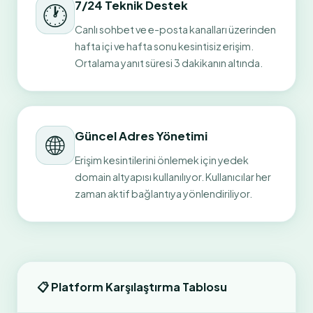
7/24 Teknik Destek
🕐
Canlı sohbet ve e-posta kanalları üzerinden
hafta içi ve hafta sonu kesintisiz erişim.
Ortalama yanıt süresi 3 dakikanın altında.
Güncel Adres Yönetimi
🌐
Erişim kesintilerini önlemek için yedek
domain altyapısı kullanılıyor. Kullanıcılar her
zaman aktif bağlantıya yönlendiriliyor.
📋 Platform Karşılaştırma Tablosu