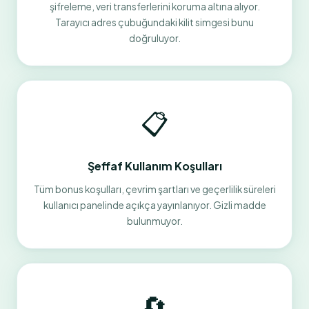
şifreleme, veri transferlerini koruma altına alıyor.
Tarayıcı adres çubuğundaki kilit simgesi bunu
doğruluyor.
📋
Şeffaf Kullanım Koşulları
Tüm bonus koşulları, çevrim şartları ve geçerlilik süreleri
kullanıcı panelinde açıkça yayınlanıyor. Gizli madde
bulunmuyor.
🔄