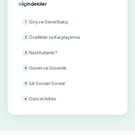
İçindekiler
Giriş ve Genel Bakış
1
Özellikler ve Karşılaştırma
2
Nasıl Kullanılır?
3
Güven ve Güvenlik
4
Sık Sorulan Sorular
5
Güncel Adres
6