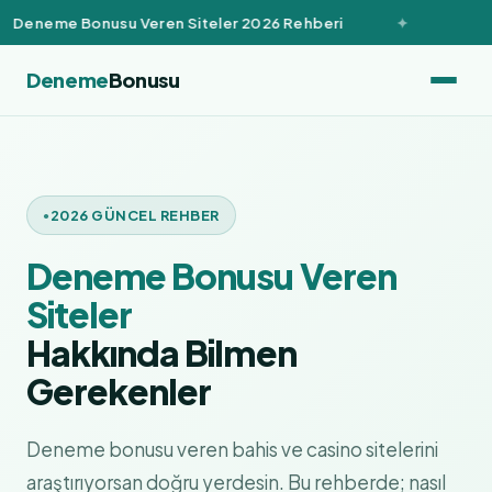
Deneme Bonusu Veren Siteler 2026 Rehberi
Deneme
Bonusu
2026 GÜNCEL REHBER
Deneme Bonusu Veren
Siteler
Hakkında Bilmen
Gerekenler
Deneme bonusu veren bahis ve casino sitelerini
araştırıyorsan doğru yerdesin. Bu rehberde; nasıl