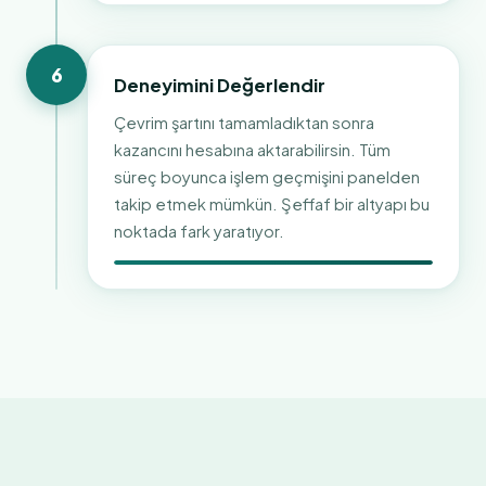
6
Deneyimini Değerlendir
Çevrim şartını tamamladıktan sonra
kazancını hesabına aktarabilirsin. Tüm
süreç boyunca işlem geçmişini panelden
takip etmek mümkün. Şeffaf bir altyapı bu
noktada fark yaratıyor.