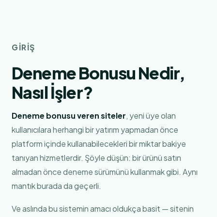
GIRIŞ
Deneme Bonusu Nedir,
Nasıl İşler?
Deneme bonusu veren siteler
, yeni üye olan
kullanıcılara herhangi bir yatırım yapmadan önce
platform içinde kullanabilecekleri bir miktar bakiye
tanıyan hizmetlerdir. Şöyle düşün: bir ürünü satın
almadan önce deneme sürümünü kullanmak gibi. Aynı
mantık burada da geçerli.
Ve aslında bu sistemin amacı oldukça basit — sitenin