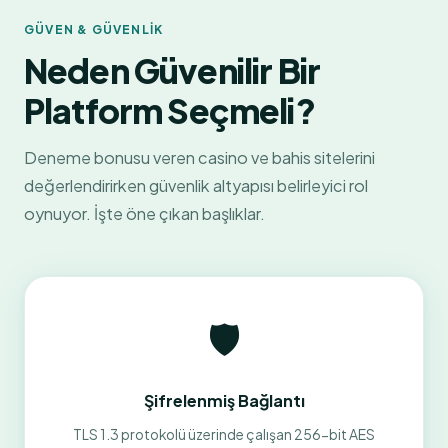
GÜVEN & GÜVENLIK
Neden Güvenilir Bir
Platform Seçmeli?
Deneme bonusu veren casino ve bahis sitelerini
değerlendirirken güvenlik altyapısı belirleyici rol
oynuyor. İşte öne çıkan başlıklar.
🛡️
Şifrelenmiş Bağlantı
TLS 1.3 protokolü üzerinde çalışan 256-bit AES