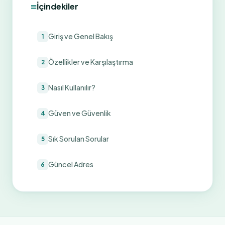
İçindekiler
Giriş ve Genel Bakış
1
Özellikler ve Karşılaştırma
2
Nasıl Kullanılır?
3
Güven ve Güvenlik
4
Sık Sorulan Sorular
5
Güncel Adres
6