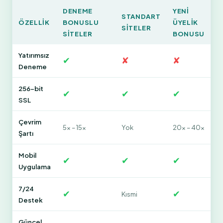
DENEME
YENI
STANDART
ÖZELLIK
BONUSLU
ÜYELIK
SITELER
SITELER
BONUSU
Yatırımsız
✔
✘
✘
Deneme
256-bit
✔
✔
✔
SSL
Çevrim
5x – 15x
Yok
20x – 40x
Şartı
Mobil
✔
✔
✔
Uygulama
7/24
✔
✔
Kısmi
Destek
Güncel