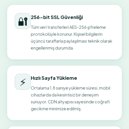
256-bit SSL Güvenliği
🔐
Tüm veri transferleri AES-256 şifreleme
protokolüyle korunur. Kişisel bilgilerin
üçüncü taraflarla paylaşılması teknik olarak
engellenmiş durumda.
Hızlı Sayfa Yükleme
⚡
Ortalama 1.8 saniye yükleme süresi, mobil
cihazlarda da kesintisiz bir deneyim
sunuyor. CDN altyapısı sayesinde coğrafi
gecikme minimize edilmiş.