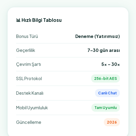
📊 Hızlı Bilgi Tablosu
Bonus Türü
Deneme (Yatırımsız)
Geçerlilik
7–30 gün arası
Çevrim Şartı
5x – 30x
SSL Protokol
256-bit AES
Destek Kanalı
Canlı Chat
Mobil Uyumluluk
Tam Uyumlu
Güncelleme
2026