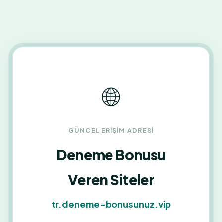
arasında değişebiliyor. Acil durumlarda canlı
referans.
sohbet tercih edilmeli.
🌐
GÜNCEL ERIŞIM ADRESI
Deneme Bonusu
Veren Siteler
tr.deneme-bonusunuz.vip