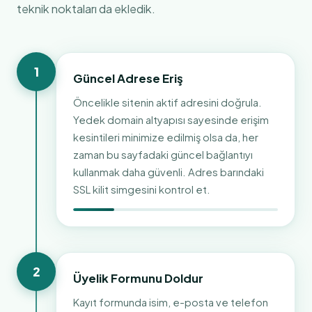
teknik noktaları da ekledik.
1
Güncel Adrese Eriş
Öncelikle sitenin aktif adresini doğrula.
Yedek domain altyapısı sayesinde erişim
kesintileri minimize edilmiş olsa da, her
zaman bu sayfadaki güncel bağlantıyı
kullanmak daha güvenli. Adres barındaki
SSL kilit simgesini kontrol et.
2
Üyelik Formunu Doldur
Kayıt formunda isim, e-posta ve telefon