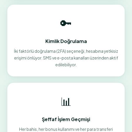
🔑
Kimlik Doğrulama
İki faktörlü doğrulama (2FA) seçeneği, hesabına yetkisiz
erişimi önlüyor. SMS ve e-posta kanalları üzerinden aktif
edilebiliyor.
📊
Şeffaf İşlem Geçmişi
Her bahis, her bonus kullanımı ve her para transferi