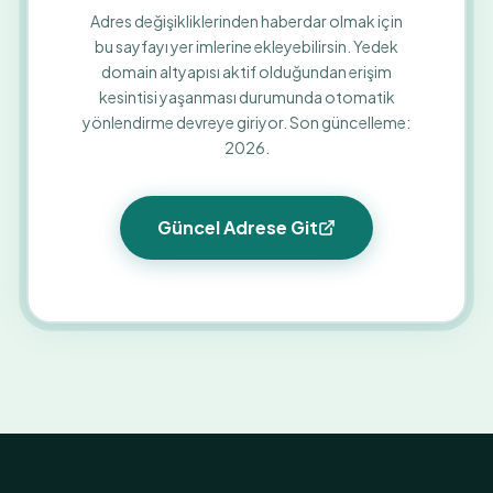
Adres değişikliklerinden haberdar olmak için
bu sayfayı yer imlerine ekleyebilirsin. Yedek
domain altyapısı aktif olduğundan erişim
kesintisi yaşanması durumunda otomatik
yönlendirme devreye giriyor. Son güncelleme:
2026.
Güncel Adrese Git