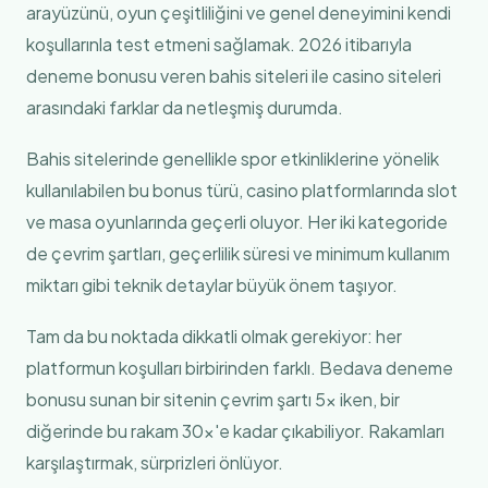
arayüzünü, oyun çeşitliliğini ve genel deneyimini kendi
koşullarınla test etmeni sağlamak. 2026 itibarıyla
deneme bonusu veren bahis siteleri ile casino siteleri
arasındaki farklar da netleşmiş durumda.
Bahis sitelerinde genellikle spor etkinliklerine yönelik
kullanılabilen bu bonus türü, casino platformlarında slot
ve masa oyunlarında geçerli oluyor. Her iki kategoride
de çevrim şartları, geçerlilik süresi ve minimum kullanım
miktarı gibi teknik detaylar büyük önem taşıyor.
Tam da bu noktada dikkatli olmak gerekiyor: her
platformun koşulları birbirinden farklı. Bedava deneme
bonusu sunan bir sitenin çevrim şartı 5x iken, bir
diğerinde bu rakam 30x'e kadar çıkabiliyor. Rakamları
karşılaştırmak, sürprizleri önlüyor.