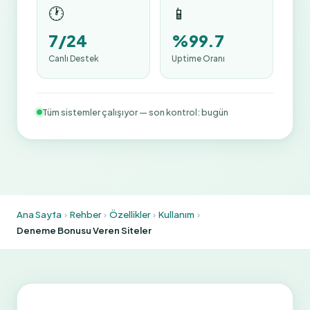
🕐
📱
7/24
%99.7
Canlı Destek
Uptime Oranı
Tüm sistemler çalışıyor — son kontrol: bugün
Ana Sayfa
Rehber
Özellikler
Kullanım
Deneme Bonusu Veren Siteler