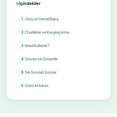
İçindekiler
Giriş ve Genel Bakış
1
Özellikler ve Karşılaştırma
2
Nasıl Kullanılır?
3
Güven ve Güvenlik
4
Sık Sorulan Sorular
5
Güncel Adres
6