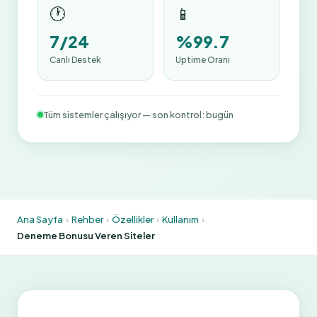
🕐
📱
7/24
%99.7
Canlı Destek
Uptime Oranı
Tüm sistemler çalışıyor — son kontrol: bugün
Ana Sayfa
Rehber
Özellikler
Kullanım
Deneme Bonusu Veren Siteler