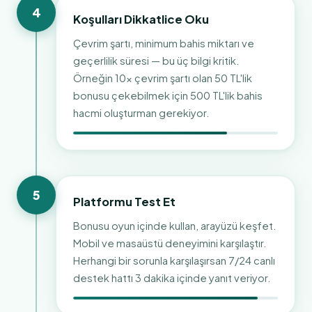
4
Koşulları Dikkatlice Oku
Çevrim şartı, minimum bahis miktarı ve
geçerlilik süresi — bu üç bilgi kritik.
Örneğin 10x çevrim şartı olan 50 TL'lik
bonusu çekebilmek için 500 TL'lik bahis
hacmi oluşturman gerekiyor.
5
Platformu Test Et
Bonusu oyun içinde kullan, arayüzü keşfet.
Mobil ve masaüstü deneyimini karşılaştır.
Herhangi bir sorunla karşılaşırsan 7/24 canlı
destek hattı 3 dakika içinde yanıt veriyor.