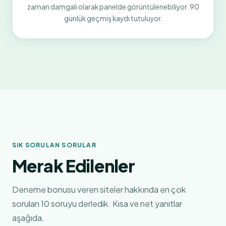
zaman damgalı olarak panelde görüntülenebiliyor. 90
günlük geçmiş kaydı tutuluyor.
SIK SORULAN SORULAR
Merak Edilenler
Deneme bonusu veren siteler hakkında en çok
sorulan 10 soruyu derledik. Kısa ve net yanıtlar
aşağıda.