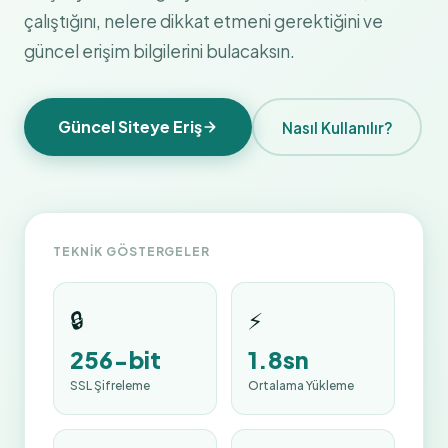
çalıştığını, nelere dikkat etmeni gerektiğini ve
güncel erişim bilgilerini bulacaksın.
Güncel Siteye Eriş
Nasıl Kullanılır?
TEKNIK GÖSTERGELER
🔒
⚡
256-bit
1.8sn
SSL Şifreleme
Ortalama Yükleme