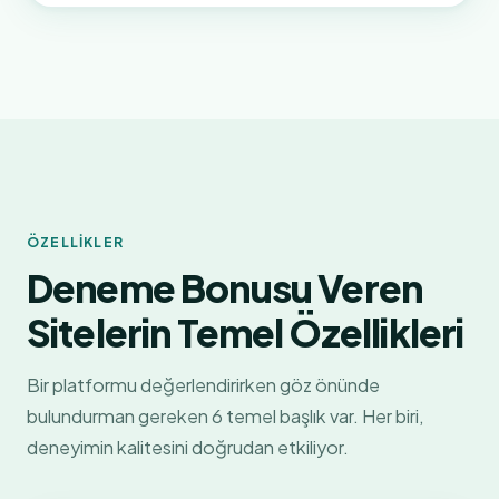
ÖZELLIKLER
Deneme Bonusu Veren
Sitelerin Temel Özellikleri
Bir platformu değerlendirirken göz önünde
bulundurman gereken 6 temel başlık var. Her biri,
deneyimin kalitesini doğrudan etkiliyor.