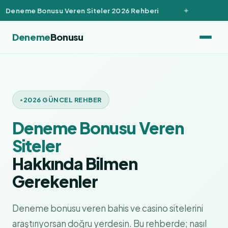
Deneme Bonusu Veren Siteler 2026 Rehberi
Deneme
Bonusu
2026 GÜNCEL REHBER
Deneme Bonusu Veren
Siteler
Hakkında Bilmen
Gerekenler
Deneme bonusu veren bahis ve casino sitelerini
araştırıyorsan doğru yerdesin. Bu rehberde; nasıl