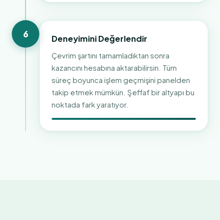
6
Deneyimini Değerlendir
Çevrim şartını tamamladıktan sonra
kazancını hesabına aktarabilirsin. Tüm
süreç boyunca işlem geçmişini panelden
takip etmek mümkün. Şeffaf bir altyapı bu
noktada fark yaratıyor.