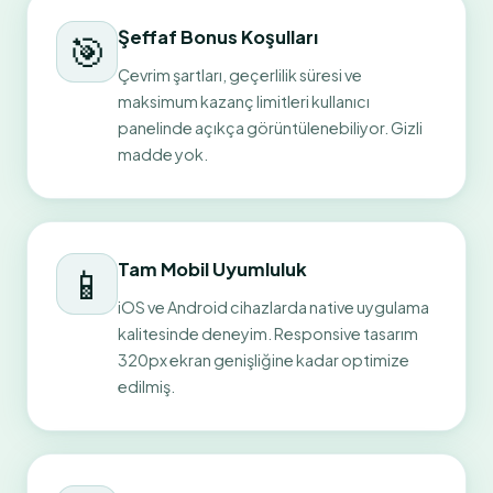
Şeffaf Bonus Koşulları
🎯
Çevrim şartları, geçerlilik süresi ve
maksimum kazanç limitleri kullanıcı
panelinde açıkça görüntülenebiliyor. Gizli
madde yok.
Tam Mobil Uyumluluk
📱
iOS ve Android cihazlarda native uygulama
kalitesinde deneyim. Responsive tasarım
320px ekran genişliğine kadar optimize
edilmiş.