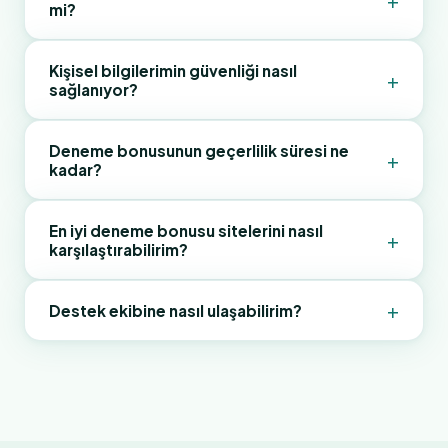
bonusu vermeyebilir. Bazı platformlar telefon
mi?
adres bölümünü kontrol et. Yedek domain
numarası doğrulamasını da şart koşuyor.
altyapısı sayesinde aktif bir bağlantı her zaman
burada paylaşılıyor. Alternatif olarak canlı destek
Evet. 320px ekran genişliğine kadar optimize
Kişisel bilgilerimin güvenliği nasıl
+
sağlanıyor?
hattına ulaşarak anlık yönlendirme alabilirsin.
edilmiş responsive tasarım sayesinde tüm işlemler
mobil cihazdan yapılabiliyor. Ayrıca iOS ve Android
için native uygulama indirme seçeneği de mevcut.
Tüm form verileri ve işlem bilgileri TLS 1.3 üzerinde
Deneme bonusunun geçerlilik süresi ne
+
kadar?
Bonusun mobil ve masaüstünde eşit koşullarda
256-bit AES şifrelemeyle korunuyor. İki faktörlü
geçerli.
doğrulama (2FA) aktif edildiğinde hesap güvenliği
bir kademe daha artıyor. Kişisel veriler üçüncü
Platform politikasına göre değişmekle birlikte
En iyi deneme bonusu sitelerini nasıl
+
karşılaştırabilirim?
taraflarla paylaşılmıyor.
çoğu sitede 7 ila 30 gün arasında değişiyor. Süre
dolduğunda kullanılmayan bonus bakiyesi
otomatik olarak sıfırlanıyor. Bu yüzden bonus aktif
+
Karşılaştırma yaparken üç temel metriğe odaklan:
Destek ekibine nasıl ulaşabilirim?
edildikten sonra vakit geçirmeden kullanmaya
çevrim şartı, geçerlilik süresi ve maksimum çekim
başlamak mantıklı.
limiti. Düşük çevrim şartı (5x–10x arası) ve uzun
Canlı sohbet butonu üzerinden 7/24 anlık destek
geçerlilik süresi (14 gün ve üzeri) genellikle kullanıcı
alabilirsin. Ortalama yanıt süresi 3 dakikanın altında.
dostu bir platform işareti. Bu sayfadaki
E-posta kanalı da aktif; ancak yanıt süresi 2–4 saat
karşılaştırma tablosu da başlangıç için iyi bir