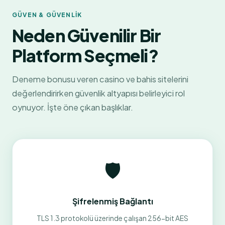
GÜVEN & GÜVENLIK
Neden Güvenilir Bir
Platform Seçmeli?
Deneme bonusu veren casino ve bahis sitelerini
değerlendirirken güvenlik altyapısı belirleyici rol
oynuyor. İşte öne çıkan başlıklar.
🛡️
Şifrelenmiş Bağlantı
TLS 1.3 protokolü üzerinde çalışan 256-bit AES