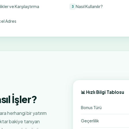
ikler ve Karşılaştırma
Nasıl Kullanılır?
3
el Adres
📊 Hızlı Bilgi Tablosu
l İşler?
Bonus Türü
lara herhangi bir yatırım
Geçerlilik
ktar bakiye tanıyan