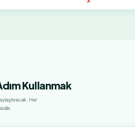
✘
Adım Kullanmak
laylaştıracak. Her
ledik.