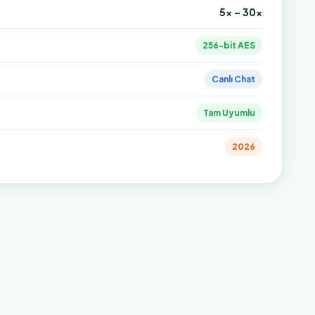
5x – 30x
256-bit AES
Canlı Chat
Tam Uyumlu
2026