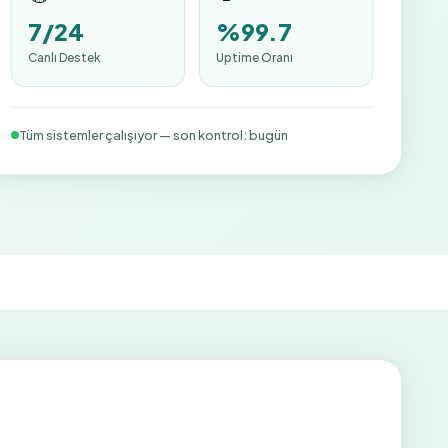
7/24
%99.7
Canlı Destek
Uptime Oranı
Tüm sistemler çalışıyor — son kontrol: bugün