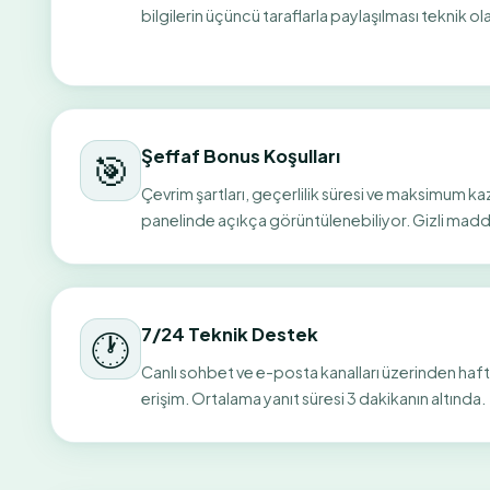
bilgilerin üçüncü taraflarla paylaşılması teknik 
Şeffaf Bonus Koşulları
🎯
Çevrim şartları, geçerlilik süresi ve maksimum kaza
panelinde açıkça görüntülenebiliyor. Gizli mad
7/24 Teknik Destek
🕐
Canlı sohbet ve e-posta kanalları üzerinden hafta
erişim. Ortalama yanıt süresi 3 dakikanın altında.