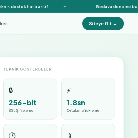
ik destek hattı aktif
Bedava deneme bonusu 
dres
Siteye Git →
TEKNIK GÖSTERGELER
🔒
⚡
256-bit
1.8sn
SSL Şifreleme
Ortalama Yükleme
🕐
📱