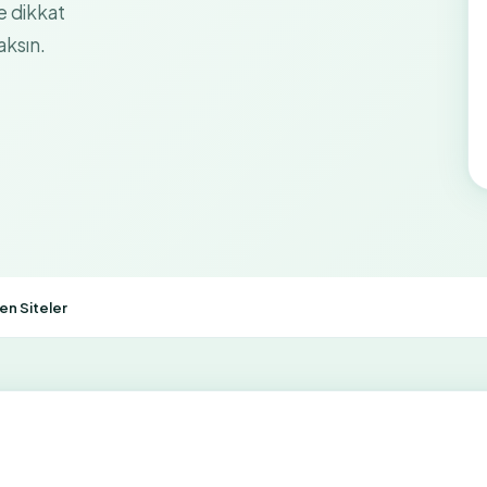
e dikkat
aksın.
n Siteler