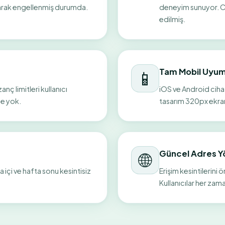
olarak engellenmiş durumda.
deneyim sunuyor. C
edilmiş.
Tam Mobil Uyum
📱
nç limitleri kullanıcı
iOS ve Android cih
de yok.
tasarım 320px ekran
Güncel Adres Y
🌐
 içi ve hafta sonu kesintisiz
Erişim kesintilerini 
Kullanıcılar her zam