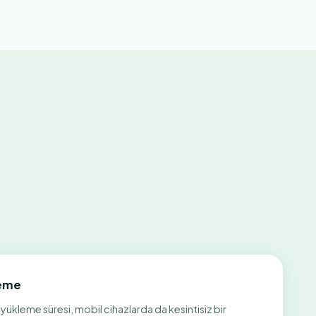
leme
yükleme süresi, mobil cihazlarda da kesintisiz bir