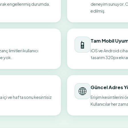
olarak engellenmiş durumda.
deneyim sunuyor. C
edilmiş.
Tam Mobil Uyum
📱
nç limitleri kullanıcı
iOS ve Android cih
de yok.
tasarım 320px ekran
Güncel Adres Y
🌐
 içi ve hafta sonu kesintisiz
Erişim kesintilerini 
Kullanıcılar her zam