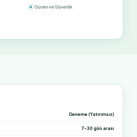
Güven ve Güvenlik
4
Deneme (Yatırımsız)
7–30 gün arası