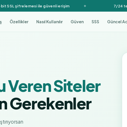
 SSL şifrelemesi ile güvenli erişim
7/24 tekn
ş
Özellikler
Nasıl Kullanılır
Güven
SSS
Güncel A
Veren Siteler
n Gerekenler
ştırıyorsan