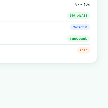
5x – 30x
256-bit AES
Canlı Chat
Tam Uyumlu
2026