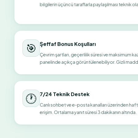
bilgilerin üçüncü taraflarla paylaşılması teknik 
Şeffaf Bonus Koşulları
🎯
Çevrim şartları, geçerlilik süresi ve maksimum kaza
panelinde açıkça görüntülenebiliyor. Gizli mad
7/24 Teknik Destek
🕐
Canlı sohbet ve e-posta kanalları üzerinden hafta
erişim. Ortalama yanıt süresi 3 dakikanın altında.