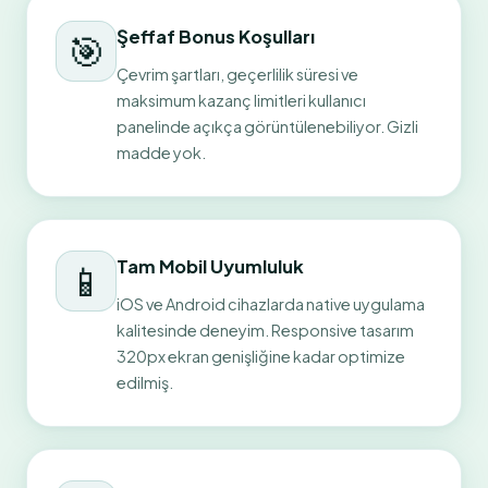
Şeffaf Bonus Koşulları
🎯
Çevrim şartları, geçerlilik süresi ve
maksimum kazanç limitleri kullanıcı
panelinde açıkça görüntülenebiliyor. Gizli
madde yok.
Tam Mobil Uyumluluk
📱
iOS ve Android cihazlarda native uygulama
kalitesinde deneyim. Responsive tasarım
320px ekran genişliğine kadar optimize
edilmiş.