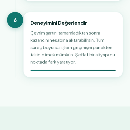
6
Deneyimini Değerlendir
Çevrim şartını tamamladıktan sonra
kazancını hesabına aktarabilirsin. Tüm
süreç boyunca işlem geçmişini panelden
takip etmek mümkün. Şeffaf bir altyapı bu
noktada fark yaratıyor.