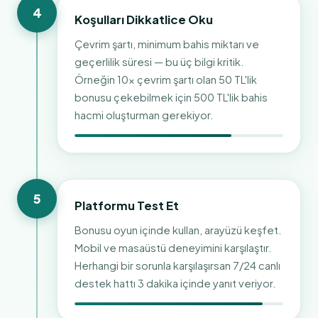
4
Koşulları Dikkatlice Oku
Çevrim şartı, minimum bahis miktarı ve
geçerlilik süresi — bu üç bilgi kritik.
Örneğin 10x çevrim şartı olan 50 TL'lik
bonusu çekebilmek için 500 TL'lik bahis
hacmi oluşturman gerekiyor.
5
Platformu Test Et
Bonusu oyun içinde kullan, arayüzü keşfet.
Mobil ve masaüstü deneyimini karşılaştır.
Herhangi bir sorunla karşılaşırsan 7/24 canlı
destek hattı 3 dakika içinde yanıt veriyor.