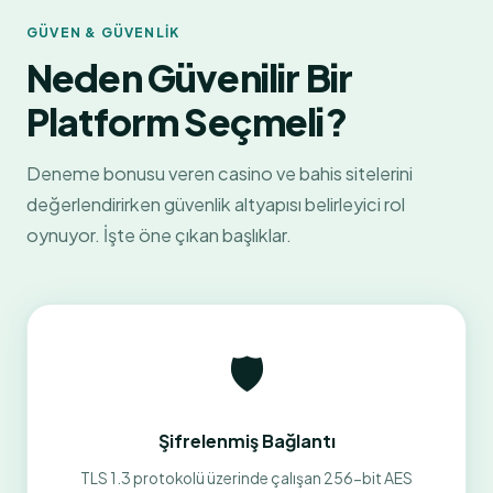
GÜVEN & GÜVENLIK
Neden Güvenilir Bir
Platform Seçmeli?
Deneme bonusu veren casino ve bahis sitelerini
değerlendirirken güvenlik altyapısı belirleyici rol
oynuyor. İşte öne çıkan başlıklar.
🛡️
Şifrelenmiş Bağlantı
TLS 1.3 protokolü üzerinde çalışan 256-bit AES