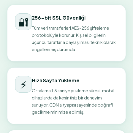
256-bit SSL Güvenliği
🔐
Tüm veri transferleri AES-256 şifreleme
protokolüyle korunur. Kişisel bilgilerin
üçüncü taraflarla paylaşılması teknik olarak
engellenmiş durumda.
Hızlı Sayfa Yükleme
⚡
Ortalama 1.8 saniye yükleme süresi, mobil
cihazlarda da kesintisiz bir deneyim
sunuyor. CDN altyapısı sayesinde coğrafi
gecikme minimize edilmiş.