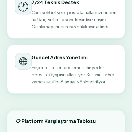
7/24 Teknik Destek
🕐
Canlı sohbet ve e-posta kanalları üzerinden
hafta içi ve hafta sonu kesintisiz erişim.
Ortalama yanıt süresi 3 dakikanın altında.
Güncel Adres Yönetimi
🌐
Erişim kesintilerini önlemek için yedek
domain altyapısı kullanılıyor. Kullanıcılar her
zaman aktif bağlantıya yönlendiriliyor.
📋 Platform Karşılaştırma Tablosu