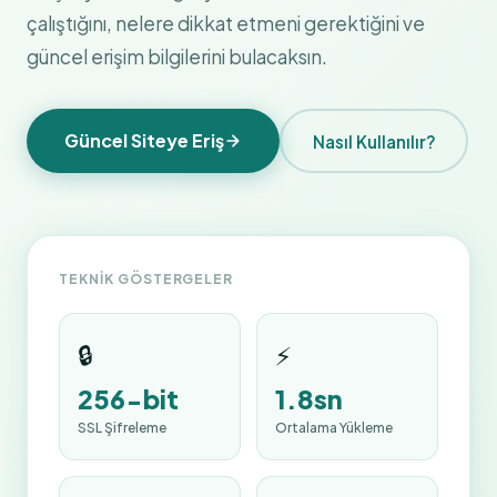
çalıştığını, nelere dikkat etmeni gerektiğini ve
güncel erişim bilgilerini bulacaksın.
Güncel Siteye Eriş
Nasıl Kullanılır?
TEKNIK GÖSTERGELER
🔒
⚡
256-bit
1.8sn
SSL Şifreleme
Ortalama Yükleme