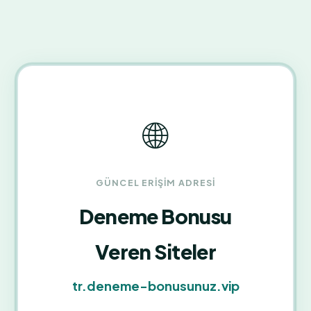
arasında değişebiliyor. Acil durumlarda canlı
referans.
sohbet tercih edilmeli.
🌐
GÜNCEL ERIŞIM ADRESI
Deneme Bonusu
Veren Siteler
tr.deneme-bonusunuz.vip