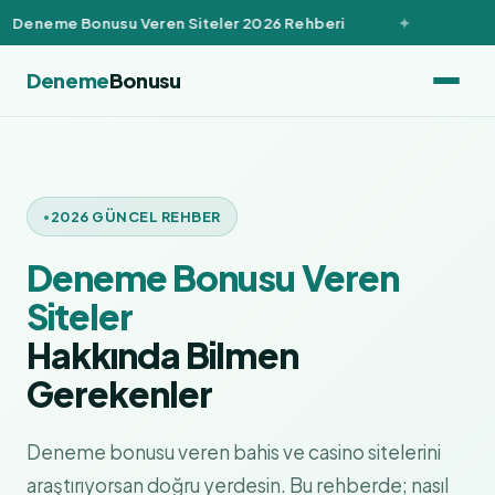
Deneme Bonusu Veren Siteler 2026 Rehberi
Deneme
Bonusu
2026 GÜNCEL REHBER
Deneme Bonusu Veren
Siteler
Hakkında Bilmen
Gerekenler
Deneme bonusu veren bahis ve casino sitelerini
araştırıyorsan doğru yerdesin. Bu rehberde; nasıl