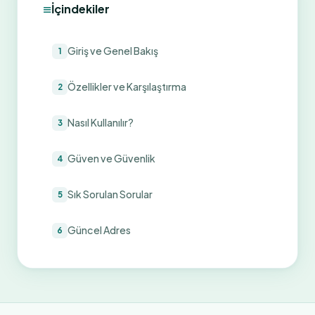
İçindekiler
Giriş ve Genel Bakış
1
Özellikler ve Karşılaştırma
2
Nasıl Kullanılır?
3
Güven ve Güvenlik
4
Sık Sorulan Sorular
5
Güncel Adres
6