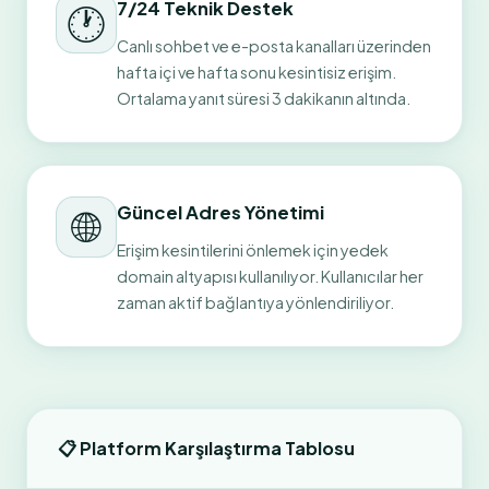
7/24 Teknik Destek
🕐
Canlı sohbet ve e-posta kanalları üzerinden
hafta içi ve hafta sonu kesintisiz erişim.
Ortalama yanıt süresi 3 dakikanın altında.
Güncel Adres Yönetimi
🌐
Erişim kesintilerini önlemek için yedek
domain altyapısı kullanılıyor. Kullanıcılar her
zaman aktif bağlantıya yönlendiriliyor.
📋 Platform Karşılaştırma Tablosu