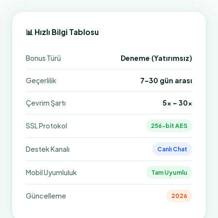
📊 Hızlı Bilgi Tablosu
Bonus Türü
Deneme (Yatırımsız)
Geçerlilik
7–30 gün arası
Çevrim Şartı
5x – 30x
SSL Protokol
256-bit AES
Destek Kanalı
Canlı Chat
Mobil Uyumluluk
Tam Uyumlu
Güncelleme
2026