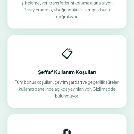
şifreleme, veri transferlerini koruma altına alıyor.
Tarayıcı adres çubuğundaki kilit simgesi bunu
doğruluyor.
📋
Şeffaf Kullanım Koşulları
Tüm bonus koşulları, çevrim şartları ve geçerlilik süreleri
kullanıcı panelinde açıkça yayınlanıyor. Gizli madde
bulunmuyor.
🔄