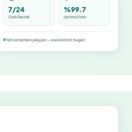
7/24
%99.7
Canlı Destek
Uptime Oranı
Tüm sistemler çalışıyor — son kontrol: bugün