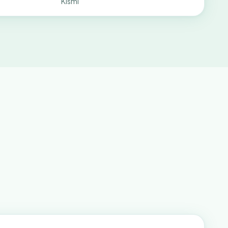
Kısmi