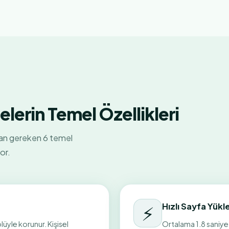
erin Temel Özellikleri
man gereken 6 temel
or.
Hızlı Sayfa Yük
⚡
üyle korunur. Kişisel
Ortalama 1.8 saniye 