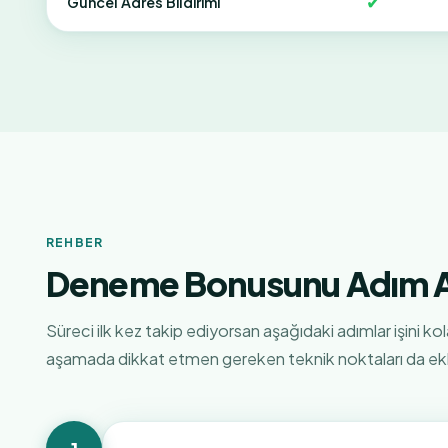
✔
Güncel Adres Bildirimi
REHBER
Deneme Bonusunu Adım 
Süreci ilk kez takip ediyorsan aşağıdaki adımlar işini ko
aşamada dikkat etmen gereken teknik noktaları da ek