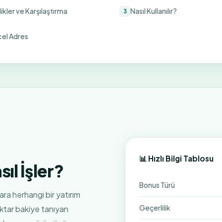
ikler ve Karşılaştırma
Nasıl Kullanılır?
3
el Adres
📊 Hızlı Bilgi Tablosu
l İşler?
Bonus Türü
lara herhangi bir yatırım
Geçerlilik
ktar bakiye tanıyan