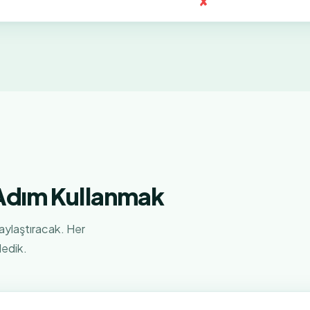
✘
Adım Kullanmak
laylaştıracak. Her
ledik.