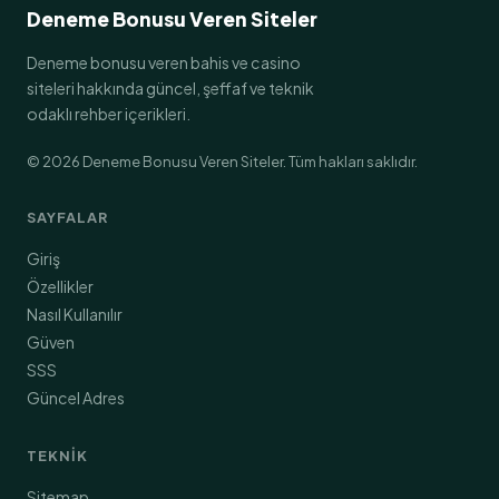
Deneme Bonusu Veren Siteler
Deneme bonusu veren bahis ve casino
siteleri hakkında güncel, şeffaf ve teknik
odaklı rehber içerikleri.
©
2026
Deneme Bonusu Veren Siteler. Tüm hakları saklıdır.
SAYFALAR
Giriş
Özellikler
Nasıl Kullanılır
Güven
SSS
Güncel Adres
TEKNIK
Sitemap