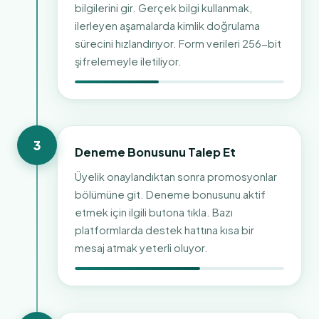
bilgilerini gir. Gerçek bilgi kullanmak,
ilerleyen aşamalarda kimlik doğrulama
sürecini hızlandırıyor. Form verileri 256-bit
şifrelemeyle iletiliyor.
3
Deneme Bonusunu Talep Et
Üyelik onaylandıktan sonra promosyonlar
bölümüne git. Deneme bonusunu aktif
etmek için ilgili butona tıkla. Bazı
platformlarda destek hattına kısa bir
mesaj atmak yeterli oluyor.