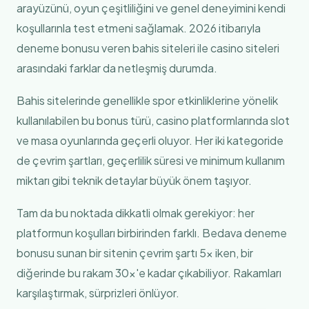
arayüzünü, oyun çeşitliliğini ve genel deneyimini kendi
koşullarınla test etmeni sağlamak. 2026 itibarıyla
deneme bonusu veren bahis siteleri ile casino siteleri
arasındaki farklar da netleşmiş durumda.
Bahis sitelerinde genellikle spor etkinliklerine yönelik
kullanılabilen bu bonus türü, casino platformlarında slot
ve masa oyunlarında geçerli oluyor. Her iki kategoride
de çevrim şartları, geçerlilik süresi ve minimum kullanım
miktarı gibi teknik detaylar büyük önem taşıyor.
Tam da bu noktada dikkatli olmak gerekiyor: her
platformun koşulları birbirinden farklı. Bedava deneme
bonusu sunan bir sitenin çevrim şartı 5x iken, bir
diğerinde bu rakam 30x'e kadar çıkabiliyor. Rakamları
karşılaştırmak, sürprizleri önlüyor.