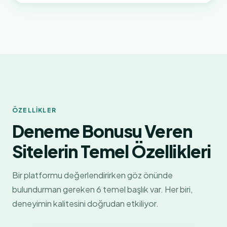
ÖZELLIKLER
Deneme Bonusu Veren
Sitelerin Temel Özellikleri
Bir platformu değerlendirirken göz önünde
bulundurman gereken 6 temel başlık var. Her biri,
deneyimin kalitesini doğrudan etkiliyor.