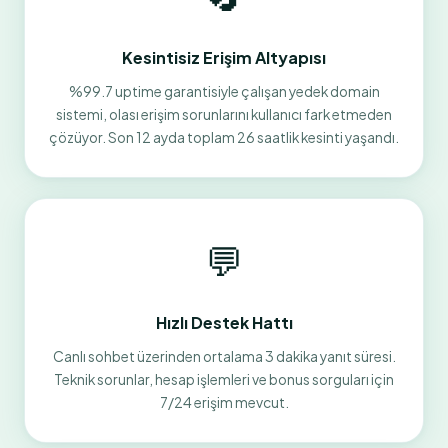
Kesintisiz Erişim Altyapısı
%99.7 uptime garantisiyle çalışan yedek domain
sistemi, olası erişim sorunlarını kullanıcı fark etmeden
çözüyor. Son 12 ayda toplam 26 saatlik kesinti yaşandı.
💬
Hızlı Destek Hattı
Canlı sohbet üzerinden ortalama 3 dakika yanıt süresi.
Teknik sorunlar, hesap işlemleri ve bonus sorguları için
7/24 erişim mevcut.