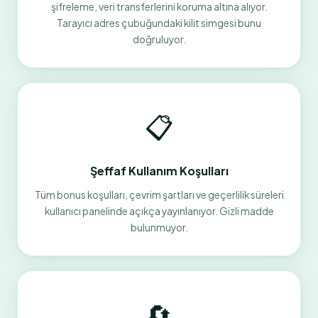
şifreleme, veri transferlerini koruma altına alıyor.
Tarayıcı adres çubuğundaki kilit simgesi bunu
doğruluyor.
📋
Şeffaf Kullanım Koşulları
Tüm bonus koşulları, çevrim şartları ve geçerlilik süreleri
kullanıcı panelinde açıkça yayınlanıyor. Gizli madde
bulunmuyor.
🔄