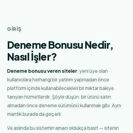
GIRIŞ
Deneme Bonusu Nedir,
Nasıl İşler?
Deneme bonusu veren siteler
, yeni üye olan
kullanıcılara herhangi bir yatırım yapmadan önce
platform içinde kullanabilecekleri bir miktar bakiye
tanıyan hizmetlerdir. Şöyle düşün: bir ürünü satın
almadan önce deneme sürümünü kullanmak gibi. Aynı
mantık burada da geçerli.
Ve aslında bu sistemin amacı oldukça basit — sitenin