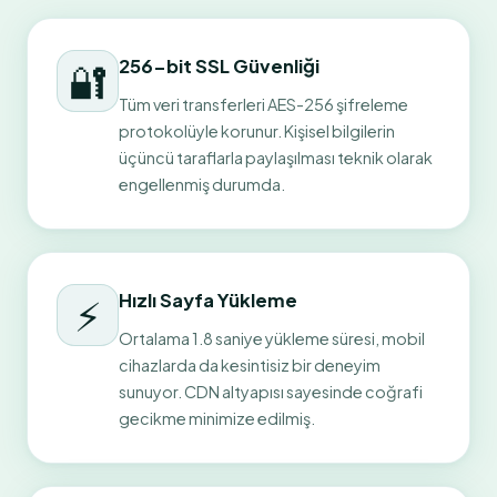
256-bit SSL Güvenliği
🔐
Tüm veri transferleri AES-256 şifreleme
protokolüyle korunur. Kişisel bilgilerin
üçüncü taraflarla paylaşılması teknik olarak
engellenmiş durumda.
Hızlı Sayfa Yükleme
⚡
Ortalama 1.8 saniye yükleme süresi, mobil
cihazlarda da kesintisiz bir deneyim
sunuyor. CDN altyapısı sayesinde coğrafi
gecikme minimize edilmiş.