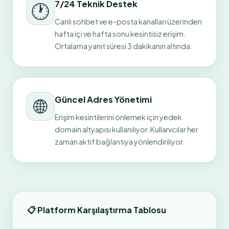
7/24 Teknik Destek
🕐
Canlı sohbet ve e-posta kanalları üzerinden
hafta içi ve hafta sonu kesintisiz erişim.
Ortalama yanıt süresi 3 dakikanın altında.
Güncel Adres Yönetimi
🌐
Erişim kesintilerini önlemek için yedek
domain altyapısı kullanılıyor. Kullanıcılar her
zaman aktif bağlantıya yönlendiriliyor.
📋 Platform Karşılaştırma Tablosu