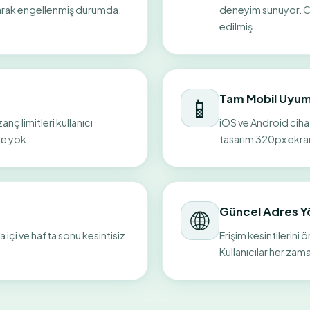
olarak engellenmiş durumda.
deneyim sunuyor. C
edilmiş.
Tam Mobil Uyum
📱
nç limitleri kullanıcı
iOS ve Android cih
de yok.
tasarım 320px ekran
Güncel Adres Y
🌐
 içi ve hafta sonu kesintisiz
Erişim kesintilerini 
Kullanıcılar her zam