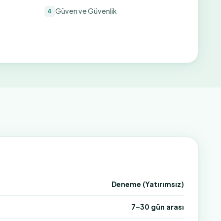
Güven ve Güvenlik
4
Deneme (Yatırımsız)
7–30 gün arası