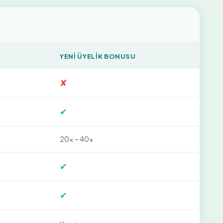
YENI ÜYELIK BONUSU
✘
✔
20x – 40x
✔
✔