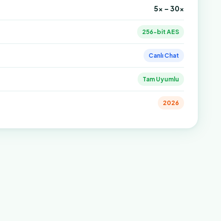
5x – 30x
256-bit AES
Canlı Chat
Tam Uyumlu
2026