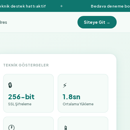
ik destek hattı aktif
Bedava deneme bonusu 
dres
Siteye Git →
TEKNIK GÖSTERGELER
🔒
⚡
256-bit
1.8sn
SSL Şifreleme
Ortalama Yükleme
🕐
📱