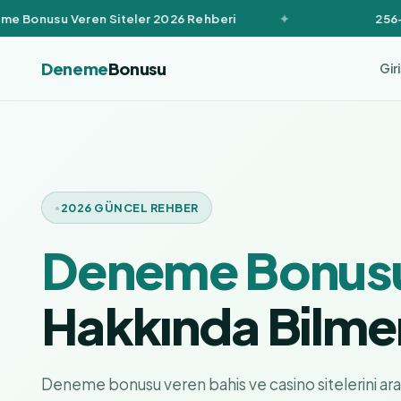
Bonusu Veren Siteler 2026 Rehberi
256-bit
Deneme
Bonusu
Giri
2026 GÜNCEL REHBER
Deneme Bonusu 
Hakkında Bilme
Deneme bonusu veren bahis ve casino sitelerini ara