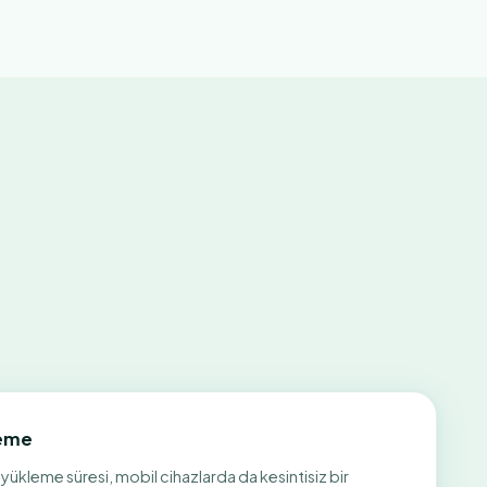
leme
yükleme süresi, mobil cihazlarda da kesintisiz bir