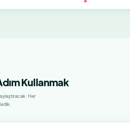
✘
Adım Kullanmak
laylaştıracak. Her
ledik.