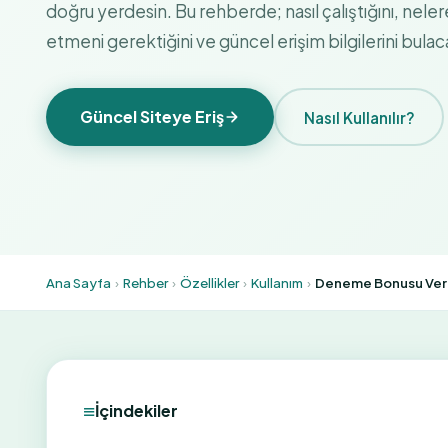
doğru yerdesin. Bu rehberde; nasıl çalıştığını, neler
etmeni gerektiğini ve güncel erişim bilgilerini bulac
Güncel Siteye Eriş
Nasıl Kullanılır?
Ana Sayfa
Rehber
Özellikler
Kullanım
Deneme Bonusu Vere
İçindekiler