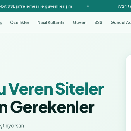
 SSL şifrelemesi ile güvenli erişim
7/24 tekn
ş
Özellikler
Nasıl Kullanılır
Güven
SSS
Güncel A
Veren Siteler
n Gerekenler
ştırıyorsan