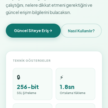
çalıştığını, nelere dikkat etmeni gerektiğini ve
güncel erişim bilgilerini bulacaksın.
Güncel Siteye Eriş
Nasıl Kullanılır?
TEKNIK GÖSTERGELER
🔒
⚡
256-bit
1.8sn
SSL Şifreleme
Ortalama Yükleme