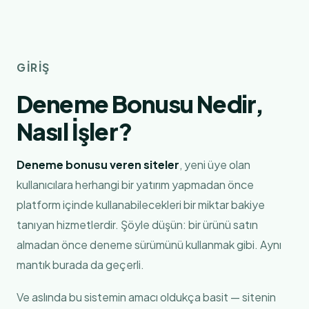
GIRIŞ
Deneme Bonusu Nedir,
Nasıl İşler?
Deneme bonusu veren siteler
, yeni üye olan
kullanıcılara herhangi bir yatırım yapmadan önce
platform içinde kullanabilecekleri bir miktar bakiye
tanıyan hizmetlerdir. Şöyle düşün: bir ürünü satın
almadan önce deneme sürümünü kullanmak gibi. Aynı
mantık burada da geçerli.
Ve aslında bu sistemin amacı oldukça basit — sitenin