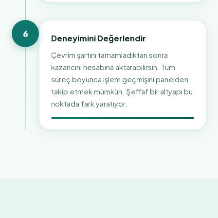
6
Deneyimini Değerlendir
Çevrim şartını tamamladıktan sonra
kazancını hesabına aktarabilirsin. Tüm
süreç boyunca işlem geçmişini panelden
takip etmek mümkün. Şeffaf bir altyapı bu
noktada fark yaratıyor.