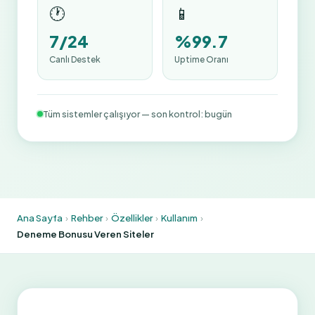
🕐
📱
7/24
%99.7
Canlı Destek
Uptime Oranı
Tüm sistemler çalışıyor — son kontrol: bugün
Ana Sayfa
Rehber
Özellikler
Kullanım
Deneme Bonusu Veren Siteler