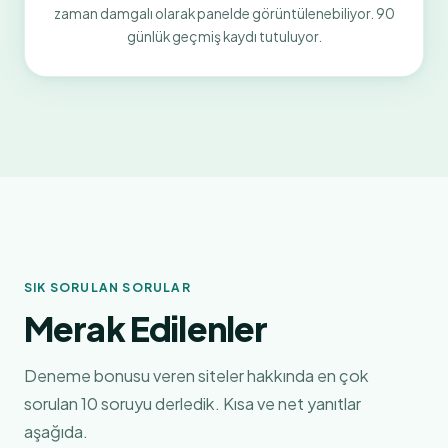
zaman damgalı olarak panelde görüntülenebiliyor. 90
günlük geçmiş kaydı tutuluyor.
SIK SORULAN SORULAR
Merak Edilenler
Deneme bonusu veren siteler hakkında en çok
sorulan 10 soruyu derledik. Kısa ve net yanıtlar
aşağıda.