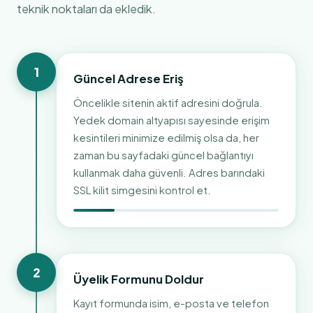
teknik noktaları da ekledik.
1
Güncel Adrese Eriş
Öncelikle sitenin aktif adresini doğrula.
Yedek domain altyapısı sayesinde erişim
kesintileri minimize edilmiş olsa da, her
zaman bu sayfadaki güncel bağlantıyı
kullanmak daha güvenli. Adres barındaki
SSL kilit simgesini kontrol et.
2
Üyelik Formunu Doldur
Kayıt formunda isim, e-posta ve telefon