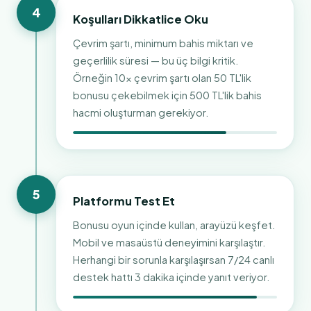
4
Koşulları Dikkatlice Oku
Çevrim şartı, minimum bahis miktarı ve
geçerlilik süresi — bu üç bilgi kritik.
Örneğin 10x çevrim şartı olan 50 TL'lik
bonusu çekebilmek için 500 TL'lik bahis
hacmi oluşturman gerekiyor.
5
Platformu Test Et
Bonusu oyun içinde kullan, arayüzü keşfet.
Mobil ve masaüstü deneyimini karşılaştır.
Herhangi bir sorunla karşılaşırsan 7/24 canlı
destek hattı 3 dakika içinde yanıt veriyor.