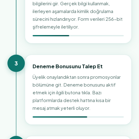
bilgilerini gir. Gerçek bilgi kullanmak,
ilerleyen aşamalarda kimlik doğrulama
sürecini hızlandırıyor. Form verileri 256-bit
şifrelemeyle iletiliyor.
3
Deneme Bonusunu Talep Et
Üyelik onaylandıktan sonra promosyonlar
bölümüne git. Deneme bonusunu aktif
etmek için ilgili butona tıkla. Bazı
platformlarda destek hattına kısa bir
mesaj atmak yeterli oluyor.