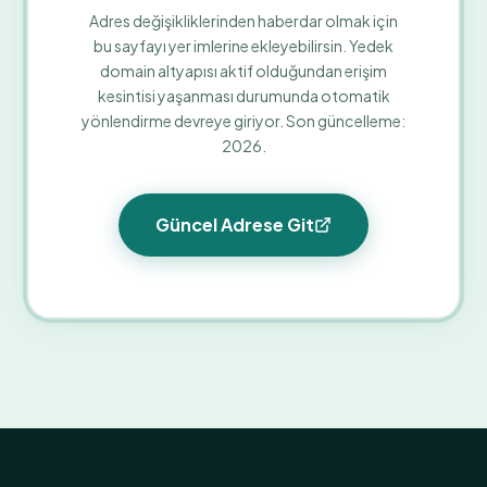
Adres değişikliklerinden haberdar olmak için
bu sayfayı yer imlerine ekleyebilirsin. Yedek
domain altyapısı aktif olduğundan erişim
kesintisi yaşanması durumunda otomatik
yönlendirme devreye giriyor. Son güncelleme:
2026.
Güncel Adrese Git