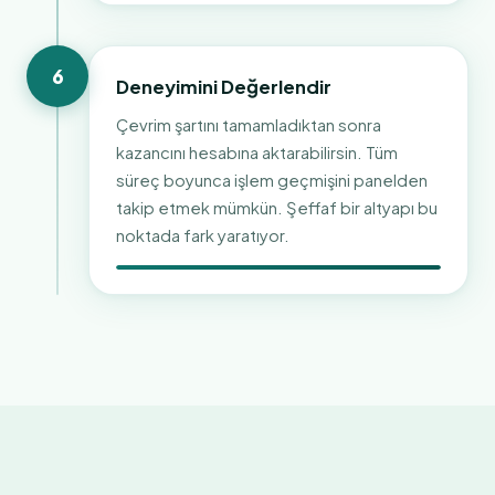
6
Deneyimini Değerlendir
Çevrim şartını tamamladıktan sonra
kazancını hesabına aktarabilirsin. Tüm
süreç boyunca işlem geçmişini panelden
takip etmek mümkün. Şeffaf bir altyapı bu
noktada fark yaratıyor.