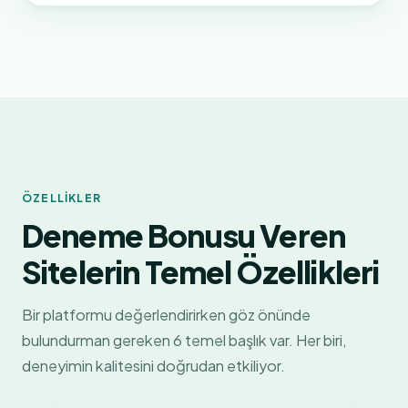
ÖZELLIKLER
Deneme Bonusu Veren
Sitelerin Temel Özellikleri
Bir platformu değerlendirirken göz önünde
bulundurman gereken 6 temel başlık var. Her biri,
deneyimin kalitesini doğrudan etkiliyor.