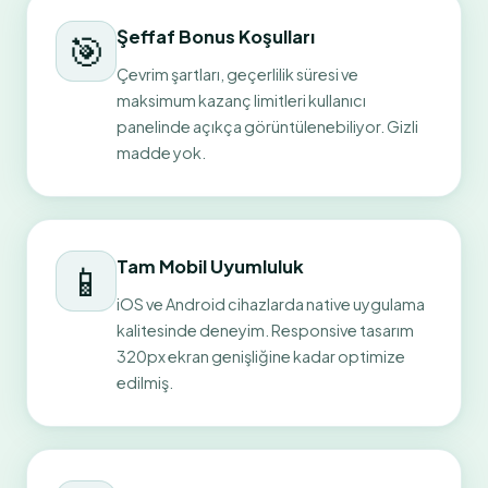
Şeffaf Bonus Koşulları
🎯
Çevrim şartları, geçerlilik süresi ve
maksimum kazanç limitleri kullanıcı
panelinde açıkça görüntülenebiliyor. Gizli
madde yok.
Tam Mobil Uyumluluk
📱
iOS ve Android cihazlarda native uygulama
kalitesinde deneyim. Responsive tasarım
320px ekran genişliğine kadar optimize
edilmiş.