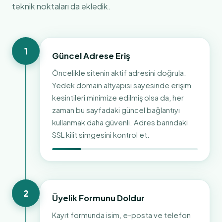
teknik noktaları da ekledik.
1
Güncel Adrese Eriş
Öncelikle sitenin aktif adresini doğrula.
Yedek domain altyapısı sayesinde erişim
kesintileri minimize edilmiş olsa da, her
zaman bu sayfadaki güncel bağlantıyı
kullanmak daha güvenli. Adres barındaki
SSL kilit simgesini kontrol et.
2
Üyelik Formunu Doldur
Kayıt formunda isim, e-posta ve telefon