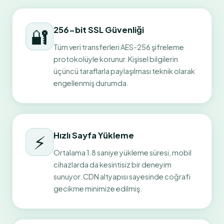
256-bit SSL Güvenliği
🔐
Tüm veri transferleri AES-256 şifreleme
protokolüyle korunur. Kişisel bilgilerin
üçüncü taraflarla paylaşılması teknik olarak
engellenmiş durumda.
Hızlı Sayfa Yükleme
⚡
Ortalama 1.8 saniye yükleme süresi, mobil
cihazlarda da kesintisiz bir deneyim
sunuyor. CDN altyapısı sayesinde coğrafi
gecikme minimize edilmiş.