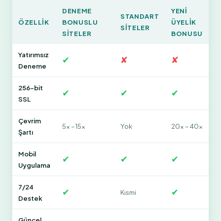
DENEME
YENI
STANDART
ÖZELLIK
BONUSLU
ÜYELIK
SITELER
SITELER
BONUSU
Yatırımsız
✔
✘
✘
Deneme
256-bit
✔
✔
✔
SSL
Çevrim
5x – 15x
Yok
20x – 40x
Şartı
Mobil
✔
✔
✔
Uygulama
7/24
✔
✔
Kısmi
Destek
Güncel