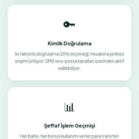
🔑
Kimlik Doğrulama
İki faktörlü doğrulama (2FA) seçeneği, hesabına yetkisiz
erişimi önlüyor. SMS ve e-posta kanalları üzerinden aktif
edilebiliyor.
📊
Şeffaf İşlem Geçmişi
Her bahis, her bonus kullanımı ve her para transferi