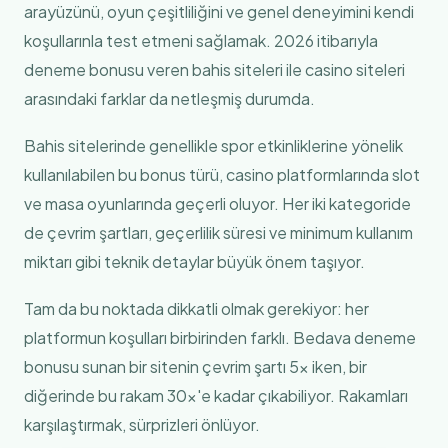
arayüzünü, oyun çeşitliliğini ve genel deneyimini kendi
koşullarınla test etmeni sağlamak. 2026 itibarıyla
deneme bonusu veren bahis siteleri ile casino siteleri
arasındaki farklar da netleşmiş durumda.
Bahis sitelerinde genellikle spor etkinliklerine yönelik
kullanılabilen bu bonus türü, casino platformlarında slot
ve masa oyunlarında geçerli oluyor. Her iki kategoride
de çevrim şartları, geçerlilik süresi ve minimum kullanım
miktarı gibi teknik detaylar büyük önem taşıyor.
Tam da bu noktada dikkatli olmak gerekiyor: her
platformun koşulları birbirinden farklı. Bedava deneme
bonusu sunan bir sitenin çevrim şartı 5x iken, bir
diğerinde bu rakam 30x'e kadar çıkabiliyor. Rakamları
karşılaştırmak, sürprizleri önlüyor.