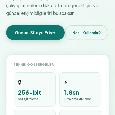
çalıştığını, nelere dikkat etmeni gerektiğini ve
güncel erişim bilgilerini bulacaksın.
Güncel Siteye Eriş
Nasıl Kullanılır?
TEKNIK GÖSTERGELER
🔒
⚡
256-bit
1.8sn
SSL Şifreleme
Ortalama Yükleme