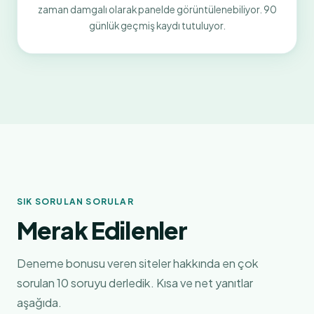
zaman damgalı olarak panelde görüntülenebiliyor. 90
günlük geçmiş kaydı tutuluyor.
SIK SORULAN SORULAR
Merak Edilenler
Deneme bonusu veren siteler hakkında en çok
sorulan 10 soruyu derledik. Kısa ve net yanıtlar
aşağıda.