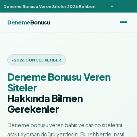
Deneme Bonusu Veren Siteler 2026 Rehberi
Deneme
Bonusu
2026 GÜNCEL REHBER
Deneme Bonusu Veren
Siteler
Hakkında Bilmen
Gerekenler
Deneme bonusu veren bahis ve casino sitelerini
araştırıyorsan doğru yerdesin. Bu rehberde; nasıl