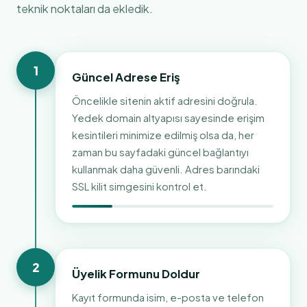
teknik noktaları da ekledik.
1
Güncel Adrese Eriş
Öncelikle sitenin aktif adresini doğrula.
Yedek domain altyapısı sayesinde erişim
kesintileri minimize edilmiş olsa da, her
zaman bu sayfadaki güncel bağlantıyı
kullanmak daha güvenli. Adres barındaki
SSL kilit simgesini kontrol et.
2
Üyelik Formunu Doldur
Kayıt formunda isim, e-posta ve telefon