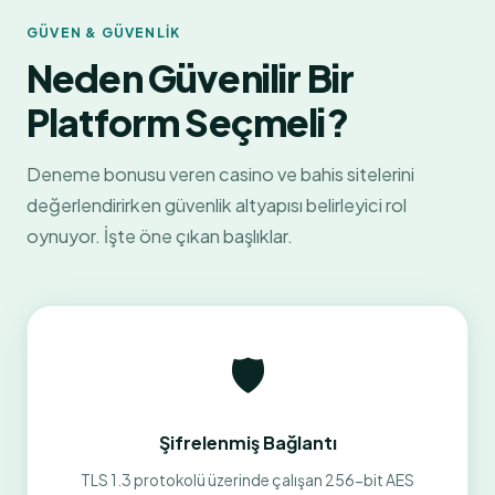
GÜVEN & GÜVENLIK
Neden Güvenilir Bir
Platform Seçmeli?
Deneme bonusu veren casino ve bahis sitelerini
değerlendirirken güvenlik altyapısı belirleyici rol
oynuyor. İşte öne çıkan başlıklar.
🛡️
Şifrelenmiş Bağlantı
TLS 1.3 protokolü üzerinde çalışan 256-bit AES