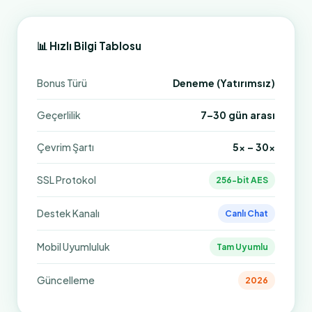
📊 Hızlı Bilgi Tablosu
Bonus Türü
Deneme (Yatırımsız)
Geçerlilik
7–30 gün arası
Çevrim Şartı
5x – 30x
SSL Protokol
256-bit AES
Destek Kanalı
Canlı Chat
Mobil Uyumluluk
Tam Uyumlu
Güncelleme
2026