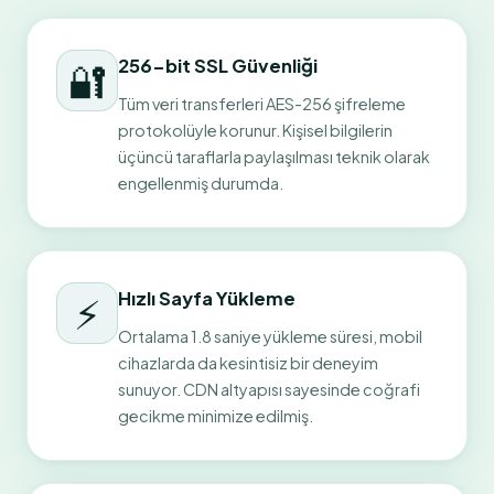
256-bit SSL Güvenliği
🔐
Tüm veri transferleri AES-256 şifreleme
protokolüyle korunur. Kişisel bilgilerin
üçüncü taraflarla paylaşılması teknik olarak
engellenmiş durumda.
Hızlı Sayfa Yükleme
⚡
Ortalama 1.8 saniye yükleme süresi, mobil
cihazlarda da kesintisiz bir deneyim
sunuyor. CDN altyapısı sayesinde coğrafi
gecikme minimize edilmiş.