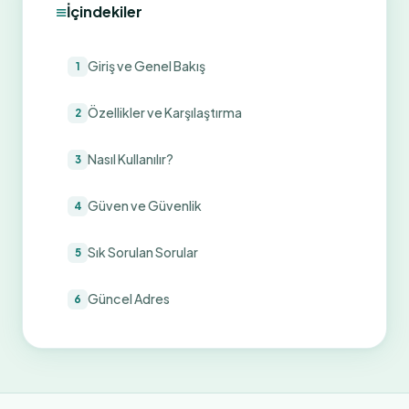
İçindekiler
Giriş ve Genel Bakış
1
Özellikler ve Karşılaştırma
2
Nasıl Kullanılır?
3
Güven ve Güvenlik
4
Sık Sorulan Sorular
5
Güncel Adres
6