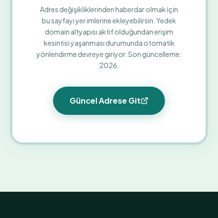
Adres değişikliklerinden haberdar olmak için
bu sayfayı yer imlerine ekleyebilirsin. Yedek
domain altyapısı aktif olduğundan erişim
kesintisi yaşanması durumunda otomatik
yönlendirme devreye giriyor. Son güncelleme:
2026.
Güncel Adrese Git