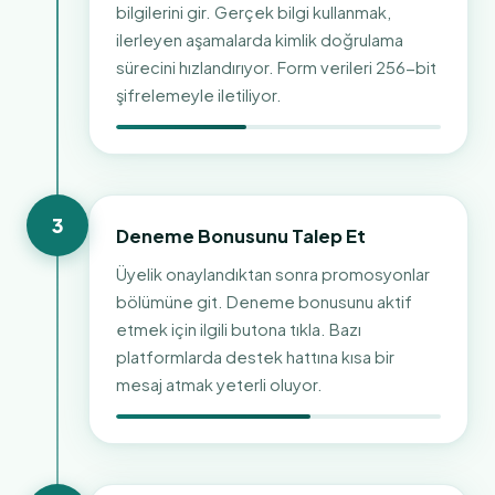
bilgilerini gir. Gerçek bilgi kullanmak,
ilerleyen aşamalarda kimlik doğrulama
sürecini hızlandırıyor. Form verileri 256-bit
şifrelemeyle iletiliyor.
3
Deneme Bonusunu Talep Et
Üyelik onaylandıktan sonra promosyonlar
bölümüne git. Deneme bonusunu aktif
etmek için ilgili butona tıkla. Bazı
platformlarda destek hattına kısa bir
mesaj atmak yeterli oluyor.