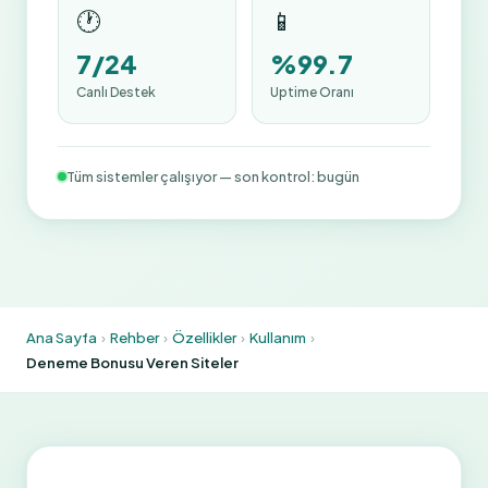
🕐
📱
7/24
%99.7
Canlı Destek
Uptime Oranı
Tüm sistemler çalışıyor — son kontrol: bugün
Ana Sayfa
Rehber
Özellikler
Kullanım
Deneme Bonusu Veren Siteler