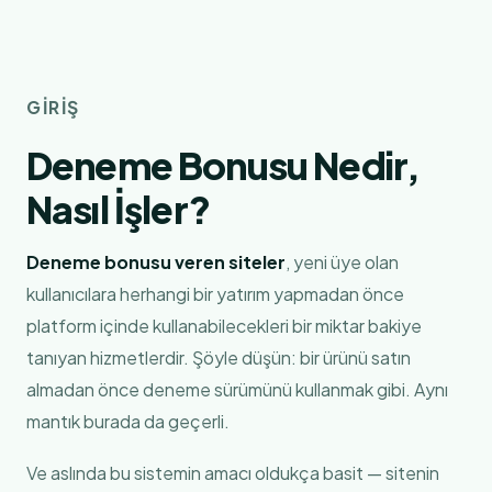
GIRIŞ
Deneme Bonusu Nedir,
Nasıl İşler?
Deneme bonusu veren siteler
, yeni üye olan
kullanıcılara herhangi bir yatırım yapmadan önce
platform içinde kullanabilecekleri bir miktar bakiye
tanıyan hizmetlerdir. Şöyle düşün: bir ürünü satın
almadan önce deneme sürümünü kullanmak gibi. Aynı
mantık burada da geçerli.
Ve aslında bu sistemin amacı oldukça basit — sitenin