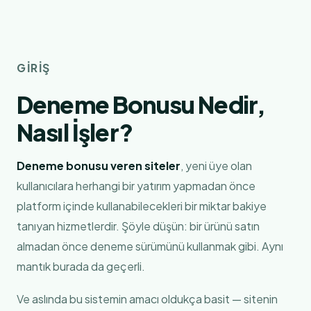
GIRIŞ
Deneme Bonusu Nedir,
Nasıl İşler?
Deneme bonusu veren siteler
, yeni üye olan
kullanıcılara herhangi bir yatırım yapmadan önce
platform içinde kullanabilecekleri bir miktar bakiye
tanıyan hizmetlerdir. Şöyle düşün: bir ürünü satın
almadan önce deneme sürümünü kullanmak gibi. Aynı
mantık burada da geçerli.
Ve aslında bu sistemin amacı oldukça basit — sitenin