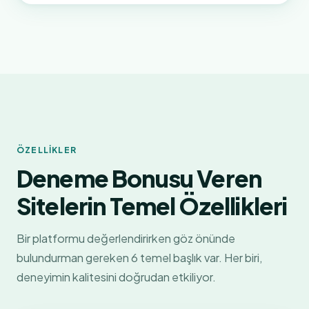
ÖZELLIKLER
Deneme Bonusu Veren
Sitelerin Temel Özellikleri
Bir platformu değerlendirirken göz önünde
bulundurman gereken 6 temel başlık var. Her biri,
deneyimin kalitesini doğrudan etkiliyor.