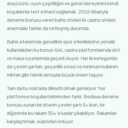
arayüzünü, oyun çeşitliliğini ve genel deneyimini kendi
koşullarınla test etmeni sağlamak. 2026 itibarıyla
deneme bonusu veren bahis siteleri ile casino siteleri
arasındaki farklar da netleşmiş durumda.
Bahis sitelerinde genellikle spor etkinliklerine yönelik
kullanılabilen bu bonus türü, casino platformlarında slot
ve masa oyunlarında geçerli oluyor. Her iki kategoride
de çevrim şartları, geçerlilik süresi ve minimum kullanım
miktarı gibi teknik detaylar büyük önem taşıyor.
Tam da bu noktada dikkatli olmak gerekiyor: her
platformun koşulları birbirinden farklı. Bedava deneme
bonusu sunan bir sitenin çevrim şartı 5x iken, bir
diğerinde bu rakam 30x'e kadar çıkabiliyor. Rakamları
karşılaştırmak, sürprizleri önlüyor.