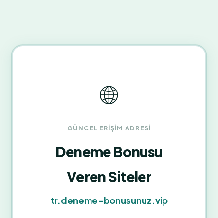
arasında değişebiliyor. Acil durumlarda canlı
referans.
sohbet tercih edilmeli.
🌐
GÜNCEL ERIŞIM ADRESI
Deneme Bonusu
Veren Siteler
tr.deneme-bonusunuz.vip