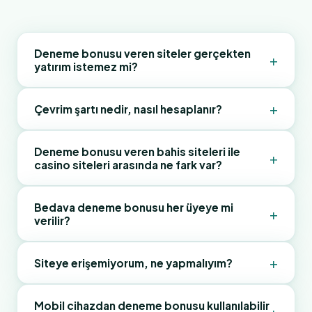
Deneme bonusu veren siteler gerçekten
+
yatırım istemez mi?
+
Evet, tanım olarak deneme bonusu yatırımsız
Çevrim şartı nedir, nasıl hesaplanır?
verilen bir bonus türüdür. Üyelik tamamlandıktan
sonra hesabına tanımlanan bu bakiye, herhangi bir
Çevrim şartı, bonusu çekebilmek için oluşturman
Deneme bonusu veren bahis siteleri ile
+
para yatırma işlemi gerektirmez. Ancak çevrim
casino siteleri arasında ne fark var?
gereken toplam bahis hacmini gösterir. Örneğin
şartı tamamlanmadan kazancı çekemezsin — bu
50 TL bonus ve 10x çevrim şartı varsa, 500 TL
ayrımı unutmamak önemli.
tutarında bahis yapman gerekiyor. Bu şart
Bahis sitelerindeki deneme bonusu genellikle
Bedava deneme bonusu her üyeye mi
+
verilir?
tamamlandığında kazanç çekilebilir hale geliyor.
spor etkinliklerine yönelik kullanılıyor; belirli bir
minimum oran şartı olabiliyor (örneğin 1.50 ve
üzeri). Casino sitelerindeyse bonus slot ve masa
+
Genellikle yalnızca ilk kez üye olan kullanıcılara
Siteye erişemiyorum, ne yapmalıyım?
oyunlarında geçerli, oran kısıtı bulunmuyor. Her iki
tanımlanır. Aynı IP adresi veya cihazdan daha önce
kategoride çevrim şartları da farklı seviyelerde.
üyelik açılmışsa, sistem bunu tespit edebilir ve
Erişim sorunu yaşıyorsan önce bu sayfadaki güncel
Mobil cihazdan deneme bonusu kullanılabilir
+