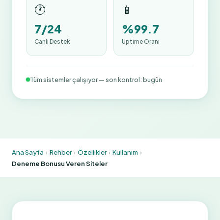
🕐
📱
7/24
%99.7
Canlı Destek
Uptime Oranı
Tüm sistemler çalışıyor — son kontrol: bugün
Ana Sayfa
Rehber
Özellikler
Kullanım
Deneme Bonusu Veren Siteler