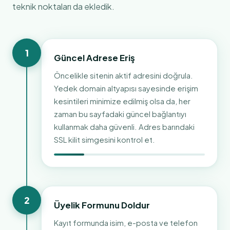
teknik noktaları da ekledik.
1
Güncel Adrese Eriş
Öncelikle sitenin aktif adresini doğrula.
Yedek domain altyapısı sayesinde erişim
kesintileri minimize edilmiş olsa da, her
zaman bu sayfadaki güncel bağlantıyı
kullanmak daha güvenli. Adres barındaki
SSL kilit simgesini kontrol et.
2
Üyelik Formunu Doldur
Kayıt formunda isim, e-posta ve telefon