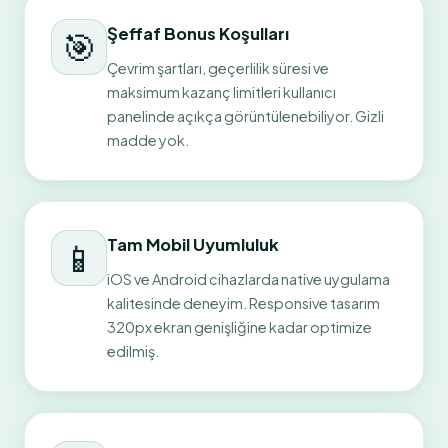
Şeffaf Bonus Koşulları
🎯
Çevrim şartları, geçerlilik süresi ve
maksimum kazanç limitleri kullanıcı
panelinde açıkça görüntülenebiliyor. Gizli
madde yok.
Tam Mobil Uyumluluk
📱
iOS ve Android cihazlarda native uygulama
kalitesinde deneyim. Responsive tasarım
320px ekran genişliğine kadar optimize
edilmiş.