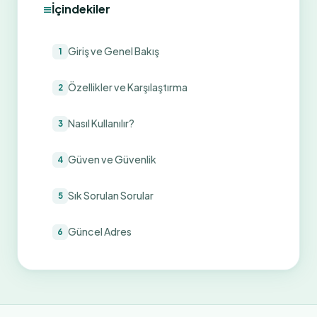
İçindekiler
Giriş ve Genel Bakış
1
Özellikler ve Karşılaştırma
2
Nasıl Kullanılır?
3
Güven ve Güvenlik
4
Sık Sorulan Sorular
5
Güncel Adres
6