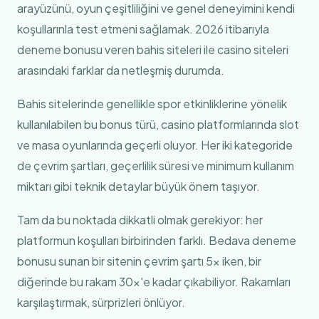
arayüzünü, oyun çeşitliliğini ve genel deneyimini kendi
koşullarınla test etmeni sağlamak. 2026 itibarıyla
deneme bonusu veren bahis siteleri ile casino siteleri
arasındaki farklar da netleşmiş durumda.
Bahis sitelerinde genellikle spor etkinliklerine yönelik
kullanılabilen bu bonus türü, casino platformlarında slot
ve masa oyunlarında geçerli oluyor. Her iki kategoride
de çevrim şartları, geçerlilik süresi ve minimum kullanım
miktarı gibi teknik detaylar büyük önem taşıyor.
Tam da bu noktada dikkatli olmak gerekiyor: her
platformun koşulları birbirinden farklı. Bedava deneme
bonusu sunan bir sitenin çevrim şartı 5x iken, bir
diğerinde bu rakam 30x'e kadar çıkabiliyor. Rakamları
karşılaştırmak, sürprizleri önlüyor.