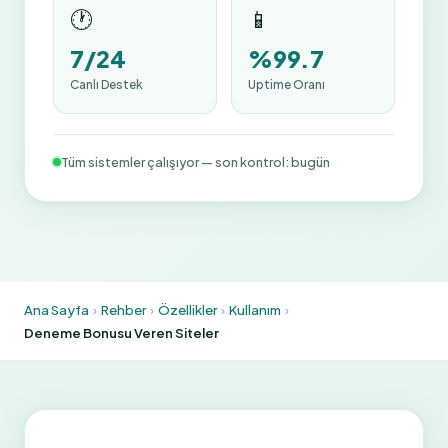
🕐
📱
7/24
%99.7
Canlı Destek
Uptime Oranı
Tüm sistemler çalışıyor — son kontrol: bugün
Ana Sayfa
Rehber
Özellikler
Kullanım
Deneme Bonusu Veren Siteler