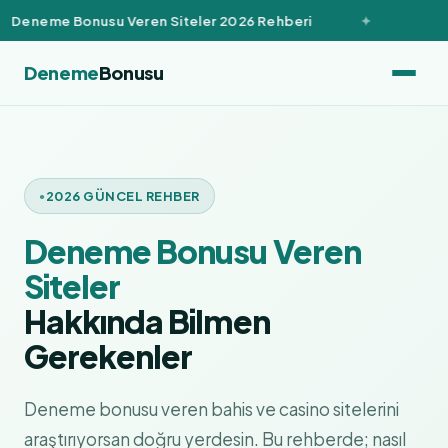
Deneme Bonusu Veren Siteler 2026 Rehberi
Deneme
Bonusu
2026 GÜNCEL REHBER
Deneme Bonusu Veren
Siteler
Hakkında Bilmen
Gerekenler
Deneme bonusu veren bahis ve casino sitelerini
araştırıyorsan doğru yerdesin. Bu rehberde; nasıl