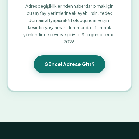
Adres değişikliklerinden haberdar olmak için
bu sayfayı yer imlerine ekleyebilirsin. Yedek
domain altyapısı aktif olduğundan erişim
kesintisi yaşanması durumunda otomatik
yönlendirme devreye giriyor. Son güncelleme:
2026.
Güncel Adrese Git