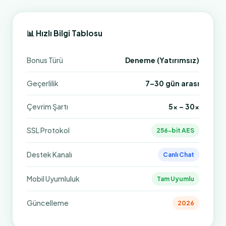
📊 Hızlı Bilgi Tablosu
Bonus Türü
Deneme (Yatırımsız)
Geçerlilik
7–30 gün arası
Çevrim Şartı
5x – 30x
SSL Protokol
256-bit AES
Destek Kanalı
Canlı Chat
Mobil Uyumluluk
Tam Uyumlu
Güncelleme
2026