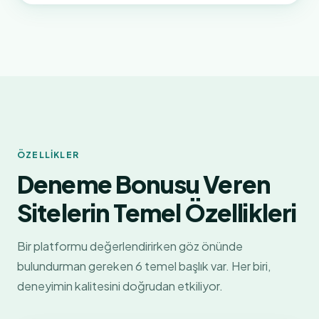
ÖZELLIKLER
Deneme Bonusu Veren
Sitelerin Temel Özellikleri
Bir platformu değerlendirirken göz önünde
bulundurman gereken 6 temel başlık var. Her biri,
deneyimin kalitesini doğrudan etkiliyor.