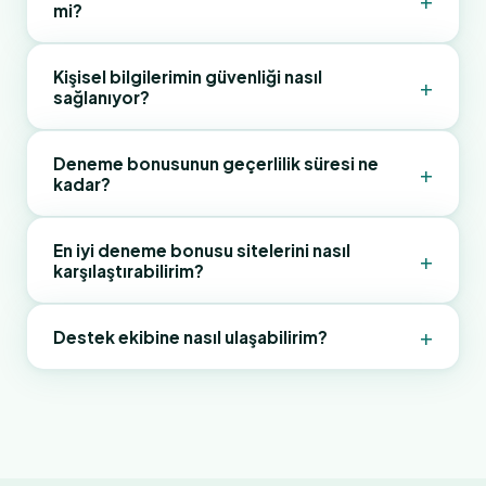
bonusu vermeyebilir. Bazı platformlar telefon
mi?
adres bölümünü kontrol et. Yedek domain
numarası doğrulamasını da şart koşuyor.
altyapısı sayesinde aktif bir bağlantı her zaman
burada paylaşılıyor. Alternatif olarak canlı destek
Evet. 320px ekran genişliğine kadar optimize
Kişisel bilgilerimin güvenliği nasıl
+
sağlanıyor?
hattına ulaşarak anlık yönlendirme alabilirsin.
edilmiş responsive tasarım sayesinde tüm işlemler
mobil cihazdan yapılabiliyor. Ayrıca iOS ve Android
için native uygulama indirme seçeneği de mevcut.
Tüm form verileri ve işlem bilgileri TLS 1.3 üzerinde
Deneme bonusunun geçerlilik süresi ne
+
kadar?
Bonusun mobil ve masaüstünde eşit koşullarda
256-bit AES şifrelemeyle korunuyor. İki faktörlü
geçerli.
doğrulama (2FA) aktif edildiğinde hesap güvenliği
bir kademe daha artıyor. Kişisel veriler üçüncü
Platform politikasına göre değişmekle birlikte
En iyi deneme bonusu sitelerini nasıl
+
karşılaştırabilirim?
taraflarla paylaşılmıyor.
çoğu sitede 7 ila 30 gün arasında değişiyor. Süre
dolduğunda kullanılmayan bonus bakiyesi
otomatik olarak sıfırlanıyor. Bu yüzden bonus aktif
+
Karşılaştırma yaparken üç temel metriğe odaklan:
Destek ekibine nasıl ulaşabilirim?
edildikten sonra vakit geçirmeden kullanmaya
çevrim şartı, geçerlilik süresi ve maksimum çekim
başlamak mantıklı.
limiti. Düşük çevrim şartı (5x–10x arası) ve uzun
Canlı sohbet butonu üzerinden 7/24 anlık destek
geçerlilik süresi (14 gün ve üzeri) genellikle kullanıcı
alabilirsin. Ortalama yanıt süresi 3 dakikanın altında.
dostu bir platform işareti. Bu sayfadaki
E-posta kanalı da aktif; ancak yanıt süresi 2–4 saat
karşılaştırma tablosu da başlangıç için iyi bir