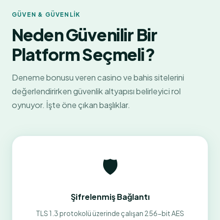
GÜVEN & GÜVENLIK
Neden Güvenilir Bir
Platform Seçmeli?
Deneme bonusu veren casino ve bahis sitelerini
değerlendirirken güvenlik altyapısı belirleyici rol
oynuyor. İşte öne çıkan başlıklar.
🛡️
Şifrelenmiş Bağlantı
TLS 1.3 protokolü üzerinde çalışan 256-bit AES