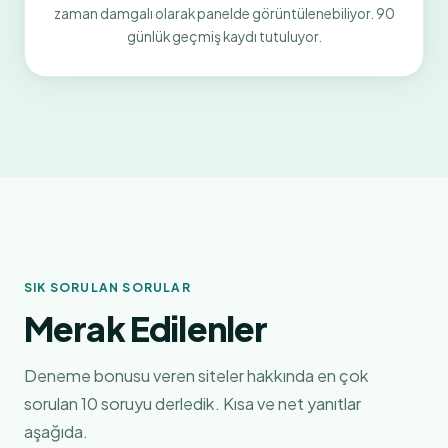
zaman damgalı olarak panelde görüntülenebiliyor. 90
günlük geçmiş kaydı tutuluyor.
SIK SORULAN SORULAR
Merak Edilenler
Deneme bonusu veren siteler hakkında en çok
sorulan 10 soruyu derledik. Kısa ve net yanıtlar
aşağıda.