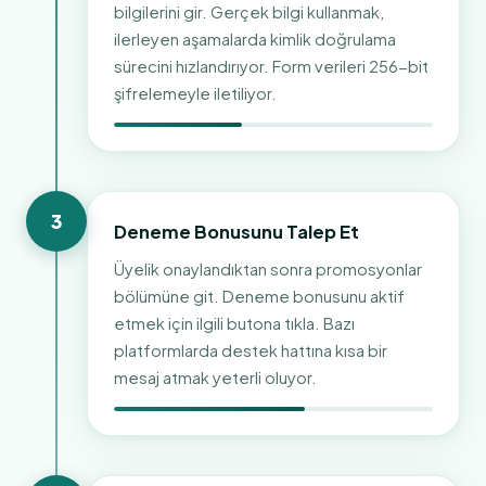
bilgilerini gir. Gerçek bilgi kullanmak,
ilerleyen aşamalarda kimlik doğrulama
sürecini hızlandırıyor. Form verileri 256-bit
şifrelemeyle iletiliyor.
3
Deneme Bonusunu Talep Et
Üyelik onaylandıktan sonra promosyonlar
bölümüne git. Deneme bonusunu aktif
etmek için ilgili butona tıkla. Bazı
platformlarda destek hattına kısa bir
mesaj atmak yeterli oluyor.