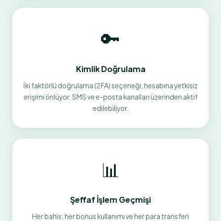
🔑
Kimlik Doğrulama
İki faktörlü doğrulama (2FA) seçeneği, hesabına yetkisiz
erişimi önlüyor. SMS ve e-posta kanalları üzerinden aktif
edilebiliyor.
📊
Şeffaf İşlem Geçmişi
Her bahis, her bonus kullanımı ve her para transferi