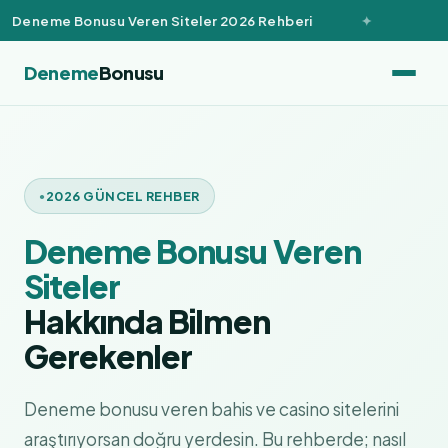
Deneme Bonusu Veren Siteler 2026 Rehberi
Deneme
Bonusu
2026 GÜNCEL REHBER
Deneme Bonusu Veren
Siteler
Hakkında Bilmen
Gerekenler
Deneme bonusu veren bahis ve casino sitelerini
araştırıyorsan doğru yerdesin. Bu rehberde; nasıl