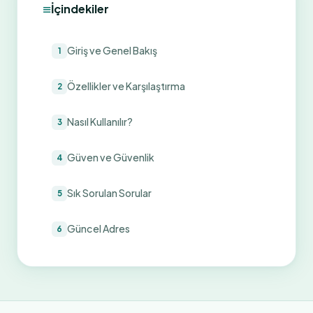
İçindekiler
Giriş ve Genel Bakış
1
Özellikler ve Karşılaştırma
2
Nasıl Kullanılır?
3
Güven ve Güvenlik
4
Sık Sorulan Sorular
5
Güncel Adres
6