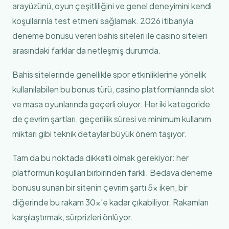
arayüzünü, oyun çeşitliliğini ve genel deneyimini kendi
koşullarınla test etmeni sağlamak. 2026 itibarıyla
deneme bonusu veren bahis siteleri ile casino siteleri
arasındaki farklar da netleşmiş durumda.
Bahis sitelerinde genellikle spor etkinliklerine yönelik
kullanılabilen bu bonus türü, casino platformlarında slot
ve masa oyunlarında geçerli oluyor. Her iki kategoride
de çevrim şartları, geçerlilik süresi ve minimum kullanım
miktarı gibi teknik detaylar büyük önem taşıyor.
Tam da bu noktada dikkatli olmak gerekiyor: her
platformun koşulları birbirinden farklı. Bedava deneme
bonusu sunan bir sitenin çevrim şartı 5x iken, bir
diğerinde bu rakam 30x'e kadar çıkabiliyor. Rakamları
karşılaştırmak, sürprizleri önlüyor.