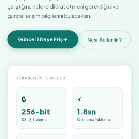
çalıştığını, nelere dikkat etmeni gerektiğini ve
güncel erişim bilgilerini bulacaksın.
Güncel Siteye Eriş
Nasıl Kullanılır?
TEKNIK GÖSTERGELER
🔒
⚡
256-bit
1.8sn
SSL Şifreleme
Ortalama Yükleme