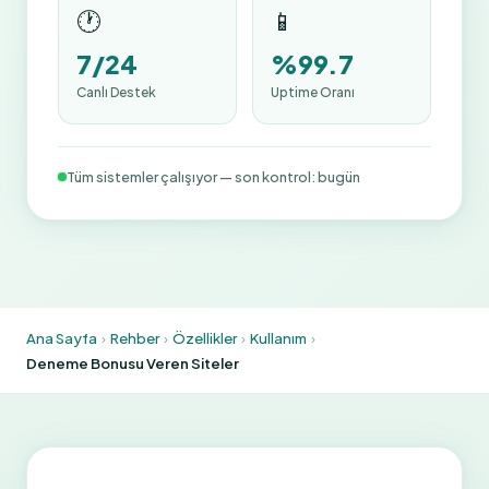
🕐
📱
7/24
%99.7
Canlı Destek
Uptime Oranı
Tüm sistemler çalışıyor — son kontrol: bugün
Ana Sayfa
Rehber
Özellikler
Kullanım
Deneme Bonusu Veren Siteler