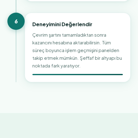
6
Deneyimini Değerlendir
Çevrim şartını tamamladıktan sonra
kazancını hesabına aktarabilirsin. Tüm
süreç boyunca işlem geçmişini panelden
takip etmek mümkün. Şeffaf bir altyapı bu
noktada fark yaratıyor.