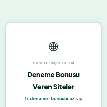
arasında değişebiliyor. Acil durumlarda canlı
referans.
sohbet tercih edilmeli.
🌐
GÜNCEL ERIŞIM ADRESI
Deneme Bonusu
Veren Siteler
tr.deneme-bonusunuz.vip