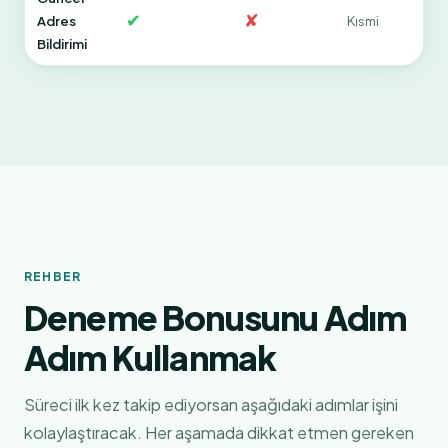
✔
✘
Adres
Kısmi
Bildirimi
REHBER
Deneme Bonusunu Adım
Adım Kullanmak
Süreci ilk kez takip ediyorsan aşağıdaki adımlar işini
kolaylaştıracak. Her aşamada dikkat etmen gereken