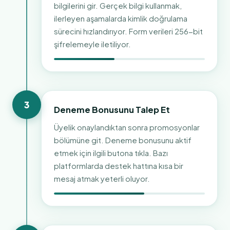
bilgilerini gir. Gerçek bilgi kullanmak,
ilerleyen aşamalarda kimlik doğrulama
sürecini hızlandırıyor. Form verileri 256-bit
şifrelemeyle iletiliyor.
3
Deneme Bonusunu Talep Et
Üyelik onaylandıktan sonra promosyonlar
bölümüne git. Deneme bonusunu aktif
etmek için ilgili butona tıkla. Bazı
platformlarda destek hattına kısa bir
mesaj atmak yeterli oluyor.