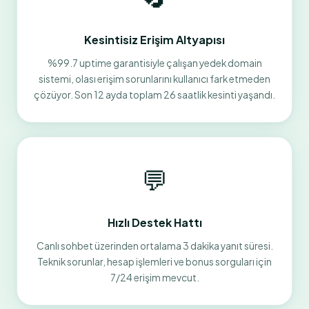
Kesintisiz Erişim Altyapısı
%99.7 uptime garantisiyle çalışan yedek domain
sistemi, olası erişim sorunlarını kullanıcı fark etmeden
çözüyor. Son 12 ayda toplam 26 saatlik kesinti yaşandı.
💬
Hızlı Destek Hattı
Canlı sohbet üzerinden ortalama 3 dakika yanıt süresi.
Teknik sorunlar, hesap işlemleri ve bonus sorguları için
7/24 erişim mevcut.