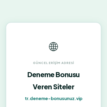
arasında değişebiliyor. Acil durumlarda canlı
referans.
sohbet tercih edilmeli.
🌐
GÜNCEL ERIŞIM ADRESI
Deneme Bonusu
Veren Siteler
tr.deneme-bonusunuz.vip