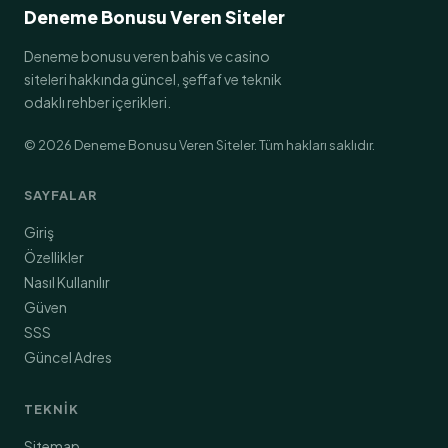
Deneme Bonusu Veren Siteler
Deneme bonusu veren bahis ve casino
siteleri hakkında güncel, şeffaf ve teknik
odaklı rehber içerikleri.
©
2026
Deneme Bonusu Veren Siteler. Tüm hakları saklıdır.
SAYFALAR
Giriş
Özellikler
Nasıl Kullanılır
Güven
SSS
Güncel Adres
TEKNIK
Sitemap