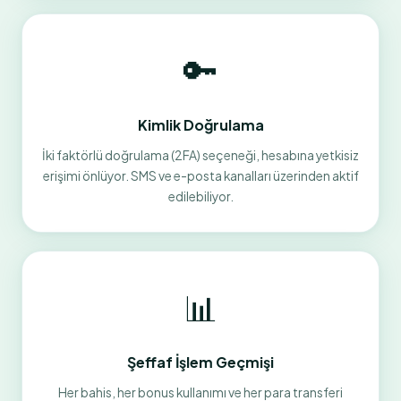
🔑
Kimlik Doğrulama
İki faktörlü doğrulama (2FA) seçeneği, hesabına yetkisiz
erişimi önlüyor. SMS ve e-posta kanalları üzerinden aktif
edilebiliyor.
📊
Şeffaf İşlem Geçmişi
Her bahis, her bonus kullanımı ve her para transferi