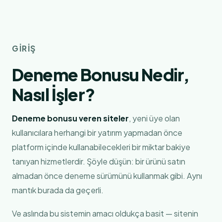
GIRIŞ
Deneme Bonusu Nedir,
Nasıl İşler?
Deneme bonusu veren siteler
, yeni üye olan
kullanıcılara herhangi bir yatırım yapmadan önce
platform içinde kullanabilecekleri bir miktar bakiye
tanıyan hizmetlerdir. Şöyle düşün: bir ürünü satın
almadan önce deneme sürümünü kullanmak gibi. Aynı
mantık burada da geçerli.
Ve aslında bu sistemin amacı oldukça basit — sitenin