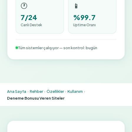
🕐
📱
7/24
%99.7
Canlı Destek
Uptime Oranı
Tüm sistemler çalışıyor — son kontrol: bugün
Ana Sayfa
Rehber
Özellikler
Kullanım
Deneme Bonusu Veren Siteler