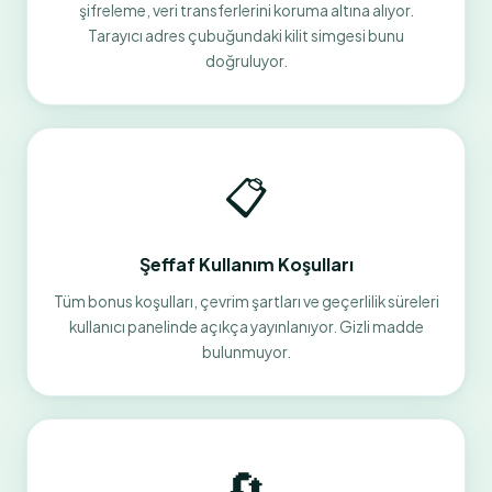
şifreleme, veri transferlerini koruma altına alıyor.
Tarayıcı adres çubuğundaki kilit simgesi bunu
doğruluyor.
📋
Şeffaf Kullanım Koşulları
Tüm bonus koşulları, çevrim şartları ve geçerlilik süreleri
kullanıcı panelinde açıkça yayınlanıyor. Gizli madde
bulunmuyor.
🔄