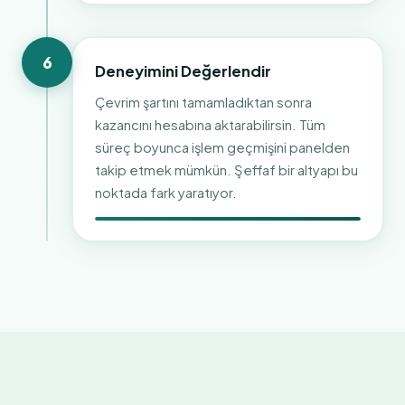
6
Deneyimini Değerlendir
Çevrim şartını tamamladıktan sonra
kazancını hesabına aktarabilirsin. Tüm
süreç boyunca işlem geçmişini panelden
takip etmek mümkün. Şeffaf bir altyapı bu
noktada fark yaratıyor.