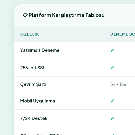
📋 Platform Karşılaştırma Tablosu
ÖZELLIK
DENEME BO
✔
Yatırımsız Deneme
✔
256-bit SSL
Çevrim Şartı
5x – 15x
✔
Mobil Uygulama
✔
7/24 Destek