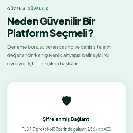
GÜVEN & GÜVENLIK
Neden Güvenilir Bir
Platform Seçmeli?
Deneme bonusu veren casino ve bahis sitelerini
değerlendirirken güvenlik altyapısı belirleyici rol
oynuyor. İşte öne çıkan başlıklar.
🛡️
Şifrelenmiş Bağlantı
TLS 1.3 protokolü üzerinde çalışan 256-bit AES