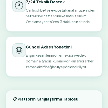
7/24 Teknik Destek
🕐
Canlı sohbet ve e-posta kanalları üzerinden
hafta içi ve hafta sonu kesintisiz erişim.
Ortalama yanıt süresi 3 dakikanın altında.
Güncel Adres Yönetimi
🌐
Erişim kesintilerini önlemek için yedek
domain altyapısı kullanılıyor. Kullanıcılar her
zaman aktif bağlantıya yönlendiriliyor.
📋 Platform Karşılaştırma Tablosu