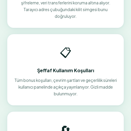
şifreleme, veri transferlerini koruma altına alıyor.
Tarayıcı adres çubuğundaki kilit simgesi bunu
doğruluyor.
📋
Şeffaf Kullanım Koşulları
Tüm bonus koşulları, çevrim şartları ve geçerlilik süreleri
kullanıcı panelinde açıkça yayınlanıyor. Gizli madde
bulunmuyor.
🔄