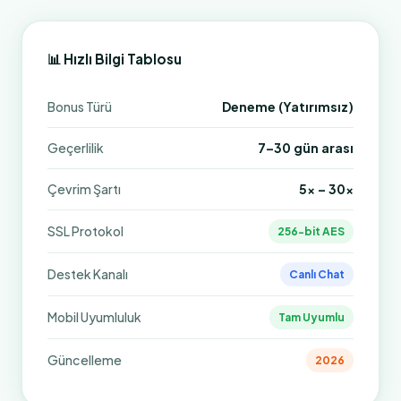
📊 Hızlı Bilgi Tablosu
Bonus Türü
Deneme (Yatırımsız)
Geçerlilik
7–30 gün arası
Çevrim Şartı
5x – 30x
SSL Protokol
256-bit AES
Destek Kanalı
Canlı Chat
Mobil Uyumluluk
Tam Uyumlu
Güncelleme
2026