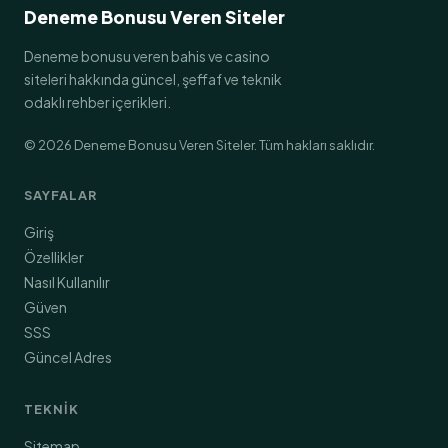
Deneme Bonusu Veren Siteler
Deneme bonusu veren bahis ve casino
siteleri hakkında güncel, şeffaf ve teknik
odaklı rehber içerikleri.
©
2026
Deneme Bonusu Veren Siteler. Tüm hakları saklıdır.
SAYFALAR
Giriş
Özellikler
Nasıl Kullanılır
Güven
SSS
Güncel Adres
TEKNIK
Sitemap