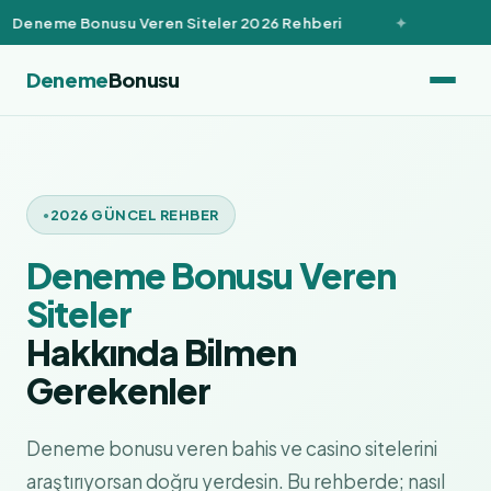
Deneme Bonusu Veren Siteler 2026 Rehberi
Deneme
Bonusu
2026 GÜNCEL REHBER
Deneme Bonusu Veren
Siteler
Hakkında Bilmen
Gerekenler
Deneme bonusu veren bahis ve casino sitelerini
araştırıyorsan doğru yerdesin. Bu rehberde; nasıl