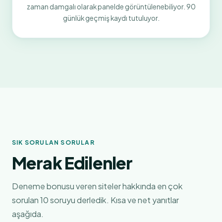
zaman damgalı olarak panelde görüntülenebiliyor. 90
günlük geçmiş kaydı tutuluyor.
SIK SORULAN SORULAR
Merak Edilenler
Deneme bonusu veren siteler hakkında en çok
sorulan 10 soruyu derledik. Kısa ve net yanıtlar
aşağıda.