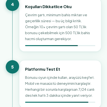
4
Koşulları Dikkatlice Oku
Çevrim şartı, minimum bahis miktarı ve
geçerlilik süresi — bu üç bilgi kritik.
Örneğin 10x çevrim şartı olan 50 TL'lik
bonusu çekebilmek için 500 TL'lik bahis
hacmi oluşturman gerekiyor.
5
Platformu Test Et
Bonusu oyun içinde kullan, arayüzü keşfet.
Mobil ve masaüstü deneyimini karşılaştır.
Herhangi bir sorunla karşılaşırsan 7/24 canlı
destek hattı 3 dakika içinde yanıt veriyor.