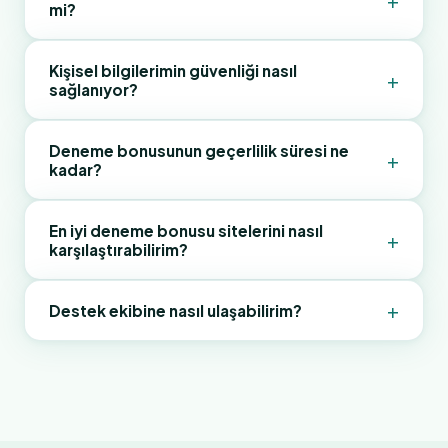
bonusu vermeyebilir. Bazı platformlar telefon
mi?
adres bölümünü kontrol et. Yedek domain
numarası doğrulamasını da şart koşuyor.
altyapısı sayesinde aktif bir bağlantı her zaman
burada paylaşılıyor. Alternatif olarak canlı destek
Evet. 320px ekran genişliğine kadar optimize
Kişisel bilgilerimin güvenliği nasıl
+
sağlanıyor?
hattına ulaşarak anlık yönlendirme alabilirsin.
edilmiş responsive tasarım sayesinde tüm işlemler
mobil cihazdan yapılabiliyor. Ayrıca iOS ve Android
için native uygulama indirme seçeneği de mevcut.
Tüm form verileri ve işlem bilgileri TLS 1.3 üzerinde
Deneme bonusunun geçerlilik süresi ne
+
kadar?
Bonusun mobil ve masaüstünde eşit koşullarda
256-bit AES şifrelemeyle korunuyor. İki faktörlü
geçerli.
doğrulama (2FA) aktif edildiğinde hesap güvenliği
bir kademe daha artıyor. Kişisel veriler üçüncü
Platform politikasına göre değişmekle birlikte
En iyi deneme bonusu sitelerini nasıl
+
karşılaştırabilirim?
taraflarla paylaşılmıyor.
çoğu sitede 7 ila 30 gün arasında değişiyor. Süre
dolduğunda kullanılmayan bonus bakiyesi
otomatik olarak sıfırlanıyor. Bu yüzden bonus aktif
+
Karşılaştırma yaparken üç temel metriğe odaklan:
Destek ekibine nasıl ulaşabilirim?
edildikten sonra vakit geçirmeden kullanmaya
çevrim şartı, geçerlilik süresi ve maksimum çekim
başlamak mantıklı.
limiti. Düşük çevrim şartı (5x–10x arası) ve uzun
Canlı sohbet butonu üzerinden 7/24 anlık destek
geçerlilik süresi (14 gün ve üzeri) genellikle kullanıcı
alabilirsin. Ortalama yanıt süresi 3 dakikanın altında.
dostu bir platform işareti. Bu sayfadaki
E-posta kanalı da aktif; ancak yanıt süresi 2–4 saat
karşılaştırma tablosu da başlangıç için iyi bir