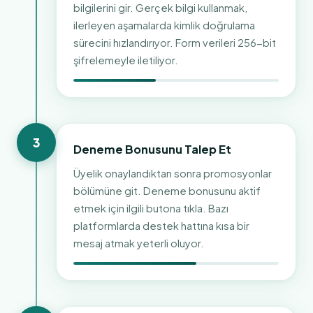
bilgilerini gir. Gerçek bilgi kullanmak,
ilerleyen aşamalarda kimlik doğrulama
sürecini hızlandırıyor. Form verileri 256-bit
şifrelemeyle iletiliyor.
3
Deneme Bonusunu Talep Et
Üyelik onaylandıktan sonra promosyonlar
bölümüne git. Deneme bonusunu aktif
etmek için ilgili butona tıkla. Bazı
platformlarda destek hattına kısa bir
mesaj atmak yeterli oluyor.