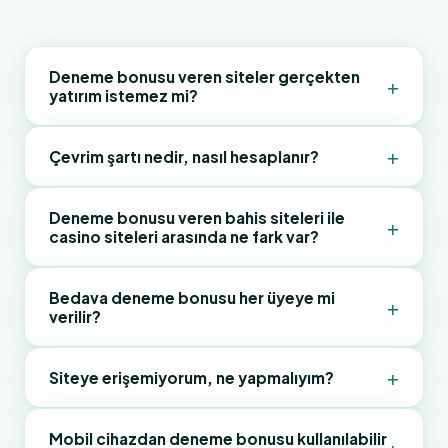
Deneme bonusu veren siteler gerçekten
+
yatırım istemez mi?
+
Evet, tanım olarak deneme bonusu yatırımsız
Çevrim şartı nedir, nasıl hesaplanır?
verilen bir bonus türüdür. Üyelik tamamlandıktan
sonra hesabına tanımlanan bu bakiye, herhangi bir
Çevrim şartı, bonusu çekebilmek için oluşturman
Deneme bonusu veren bahis siteleri ile
+
para yatırma işlemi gerektirmez. Ancak çevrim
casino siteleri arasında ne fark var?
gereken toplam bahis hacmini gösterir. Örneğin
şartı tamamlanmadan kazancı çekemezsin — bu
50 TL bonus ve 10x çevrim şartı varsa, 500 TL
ayrımı unutmamak önemli.
tutarında bahis yapman gerekiyor. Bu şart
Bahis sitelerindeki deneme bonusu genellikle
Bedava deneme bonusu her üyeye mi
+
verilir?
tamamlandığında kazanç çekilebilir hale geliyor.
spor etkinliklerine yönelik kullanılıyor; belirli bir
minimum oran şartı olabiliyor (örneğin 1.50 ve
üzeri). Casino sitelerindeyse bonus slot ve masa
+
Genellikle yalnızca ilk kez üye olan kullanıcılara
Siteye erişemiyorum, ne yapmalıyım?
oyunlarında geçerli, oran kısıtı bulunmuyor. Her iki
tanımlanır. Aynı IP adresi veya cihazdan daha önce
kategoride çevrim şartları da farklı seviyelerde.
üyelik açılmışsa, sistem bunu tespit edebilir ve
Erişim sorunu yaşıyorsan önce bu sayfadaki güncel
Mobil cihazdan deneme bonusu kullanılabilir
+