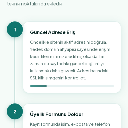
teknik noktaları da ekledik.
1
Güncel Adrese Eriş
Öncelikle sitenin aktif adresini doğrula.
Yedek domain altyapısı sayesinde erişim
kesintileri minimize edilmiş olsa da, her
zaman bu sayfadaki güncel bağlantıyı
kullanmak daha güvenli. Adres barındaki
SSL kilit simgesini kontrol et.
2
Üyelik Formunu Doldur
Kayıt formunda isim, e-posta ve telefon