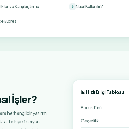
ikler ve Karşılaştırma
Nasıl Kullanılır?
3
el Adres
📊 Hızlı Bilgi Tablosu
l İşler?
Bonus Türü
lara herhangi bir yatırım
Geçerlilik
ktar bakiye tanıyan