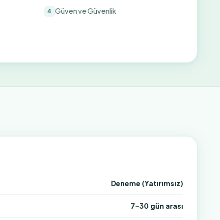
Güven ve Güvenlik
4
Deneme (Yatırımsız)
7–30 gün arası