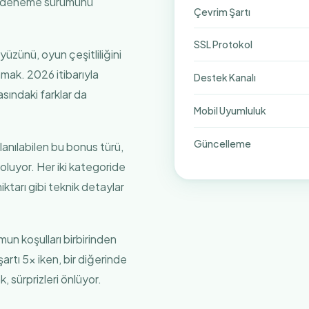
ce deneme sürümünü
Çevrim Şartı
SSL Protokol
üzünü, oyun çeşitliliğini
mak. 2026 itibarıyla
Destek Kanalı
asındaki farklar da
Mobil Uyumluluk
Güncelleme
llanılabilen bu bonus türü,
oluyor. Her iki kategoride
iktarı gibi teknik detaylar
un koşulları birbirinden
rtı 5x iken, bir diğerinde
, sürprizleri önlüyor.