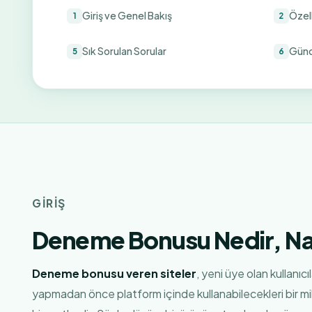
Giriş ve Genel Bakış
Özell
1
2
Sık Sorulan Sorular
Günc
5
6
GIRIŞ
Deneme Bonusu Nedir, Nası
Deneme bonusu veren siteler
, yeni üye olan kullanıcı
yapmadan önce platform içinde kullanabilecekleri bir mi