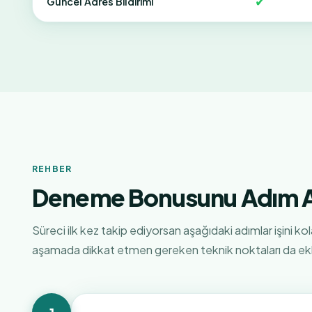
✔
Güncel Adres Bildirimi
REHBER
Deneme Bonusunu Adım 
Süreci ilk kez takip ediyorsan aşağıdaki adımlar işini ko
aşamada dikkat etmen gereken teknik noktaları da ek