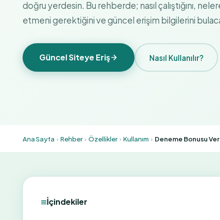
doğru yerdesin. Bu rehberde; nasıl çalıştığını, neler
etmeni gerektiğini ve güncel erişim bilgilerini bulac
Güncel Siteye Eriş
Nasıl Kullanılır?
Ana Sayfa
Rehber
Özellikler
Kullanım
Deneme Bonusu Vere
İçindekiler