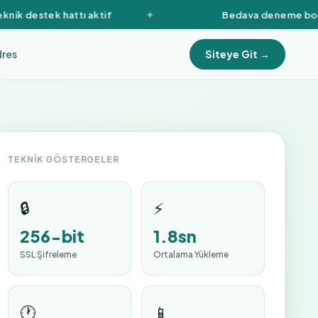
ik destek hattı aktif
Bedava deneme bonusu 
dres
Siteye Git →
TEKNIK GÖSTERGELER
🔒
⚡
256-bit
1.8sn
SSL Şifreleme
Ortalama Yükleme
🕐
📱