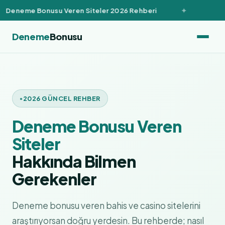
Deneme Bonusu Veren Siteler 2026 Rehberi
Deneme
Bonusu
2026 GÜNCEL REHBER
Deneme Bonusu Veren
Siteler
Hakkında Bilmen
Gerekenler
Deneme bonusu veren bahis ve casino sitelerini
araştırıyorsan doğru yerdesin. Bu rehberde; nasıl