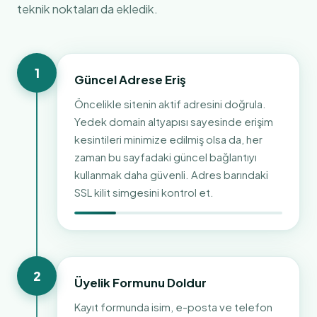
teknik noktaları da ekledik.
1
Güncel Adrese Eriş
Öncelikle sitenin aktif adresini doğrula.
Yedek domain altyapısı sayesinde erişim
kesintileri minimize edilmiş olsa da, her
zaman bu sayfadaki güncel bağlantıyı
kullanmak daha güvenli. Adres barındaki
SSL kilit simgesini kontrol et.
2
Üyelik Formunu Doldur
Kayıt formunda isim, e-posta ve telefon