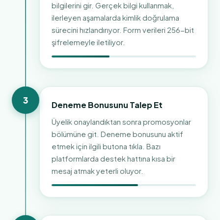
bilgilerini gir. Gerçek bilgi kullanmak,
ilerleyen aşamalarda kimlik doğrulama
sürecini hızlandırıyor. Form verileri 256-bit
şifrelemeyle iletiliyor.
3
Deneme Bonusunu Talep Et
Üyelik onaylandıktan sonra promosyonlar
bölümüne git. Deneme bonusunu aktif
etmek için ilgili butona tıkla. Bazı
platformlarda destek hattına kısa bir
mesaj atmak yeterli oluyor.