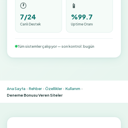
🕐
📱
7/24
%99.7
Canlı Destek
Uptime Oranı
Tüm sistemler çalışıyor — son kontrol: bugün
Ana Sayfa
Rehber
Özellikler
Kullanım
Deneme Bonusu Veren Siteler