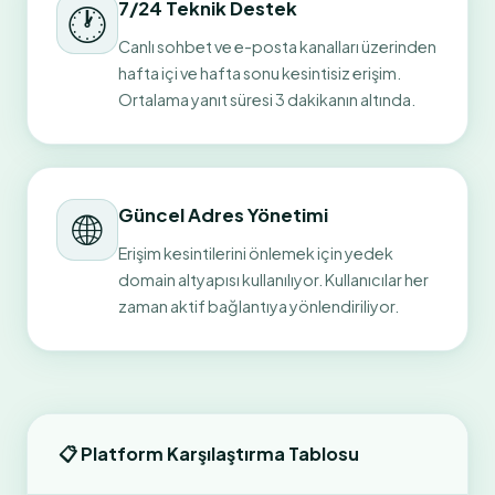
7/24 Teknik Destek
🕐
Canlı sohbet ve e-posta kanalları üzerinden
hafta içi ve hafta sonu kesintisiz erişim.
Ortalama yanıt süresi 3 dakikanın altında.
Güncel Adres Yönetimi
🌐
Erişim kesintilerini önlemek için yedek
domain altyapısı kullanılıyor. Kullanıcılar her
zaman aktif bağlantıya yönlendiriliyor.
📋 Platform Karşılaştırma Tablosu