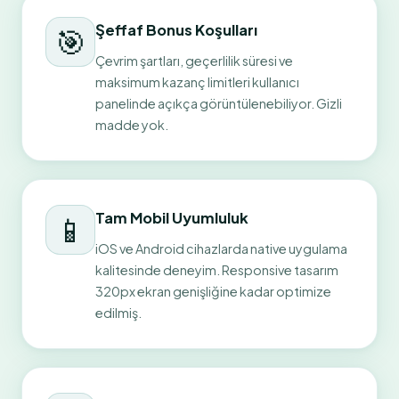
Şeffaf Bonus Koşulları
🎯
Çevrim şartları, geçerlilik süresi ve
maksimum kazanç limitleri kullanıcı
panelinde açıkça görüntülenebiliyor. Gizli
madde yok.
Tam Mobil Uyumluluk
📱
iOS ve Android cihazlarda native uygulama
kalitesinde deneyim. Responsive tasarım
320px ekran genişliğine kadar optimize
edilmiş.