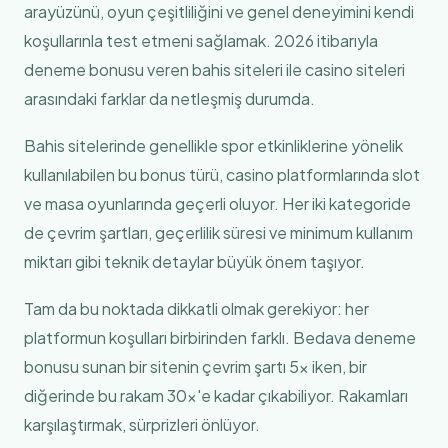
arayüzünü, oyun çeşitliliğini ve genel deneyimini kendi
koşullarınla test etmeni sağlamak. 2026 itibarıyla
deneme bonusu veren bahis siteleri ile casino siteleri
arasındaki farklar da netleşmiş durumda.
Bahis sitelerinde genellikle spor etkinliklerine yönelik
kullanılabilen bu bonus türü, casino platformlarında slot
ve masa oyunlarında geçerli oluyor. Her iki kategoride
de çevrim şartları, geçerlilik süresi ve minimum kullanım
miktarı gibi teknik detaylar büyük önem taşıyor.
Tam da bu noktada dikkatli olmak gerekiyor: her
platformun koşulları birbirinden farklı. Bedava deneme
bonusu sunan bir sitenin çevrim şartı 5x iken, bir
diğerinde bu rakam 30x'e kadar çıkabiliyor. Rakamları
karşılaştırmak, sürprizleri önlüyor.