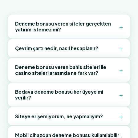
Deneme bonusu veren siteler gerçekten
+
yatırım istemez mi?
+
Evet, tanım olarak deneme bonusu yatırımsız
Çevrim şartı nedir, nasıl hesaplanır?
verilen bir bonus türüdür. Üyelik tamamlandıktan
sonra hesabına tanımlanan bu bakiye, herhangi bir
Çevrim şartı, bonusu çekebilmek için oluşturman
Deneme bonusu veren bahis siteleri ile
+
para yatırma işlemi gerektirmez. Ancak çevrim
casino siteleri arasında ne fark var?
gereken toplam bahis hacmini gösterir. Örneğin
şartı tamamlanmadan kazancı çekemezsin — bu
50 TL bonus ve 10x çevrim şartı varsa, 500 TL
ayrımı unutmamak önemli.
tutarında bahis yapman gerekiyor. Bu şart
Bahis sitelerindeki deneme bonusu genellikle
Bedava deneme bonusu her üyeye mi
+
verilir?
tamamlandığında kazanç çekilebilir hale geliyor.
spor etkinliklerine yönelik kullanılıyor; belirli bir
minimum oran şartı olabiliyor (örneğin 1.50 ve
üzeri). Casino sitelerindeyse bonus slot ve masa
+
Genellikle yalnızca ilk kez üye olan kullanıcılara
Siteye erişemiyorum, ne yapmalıyım?
oyunlarında geçerli, oran kısıtı bulunmuyor. Her iki
tanımlanır. Aynı IP adresi veya cihazdan daha önce
kategoride çevrim şartları da farklı seviyelerde.
üyelik açılmışsa, sistem bunu tespit edebilir ve
Erişim sorunu yaşıyorsan önce bu sayfadaki güncel
Mobil cihazdan deneme bonusu kullanılabilir
+