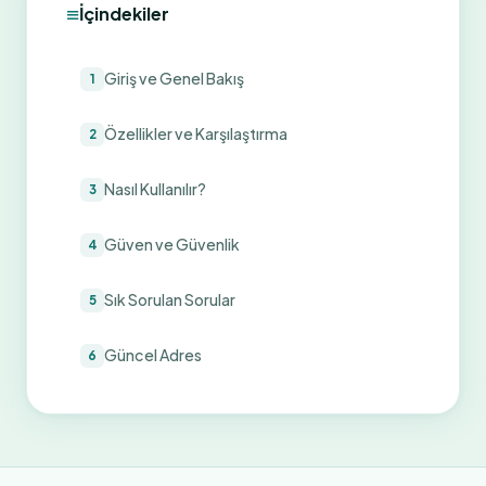
İçindekiler
Giriş ve Genel Bakış
1
Özellikler ve Karşılaştırma
2
Nasıl Kullanılır?
3
Güven ve Güvenlik
4
Sık Sorulan Sorular
5
Güncel Adres
6