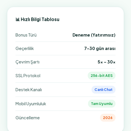
📊 Hızlı Bilgi Tablosu
Bonus Türü
Deneme (Yatırımsız)
Geçerlilik
7–30 gün arası
Çevrim Şartı
5x – 30x
SSL Protokol
256-bit AES
Destek Kanalı
Canlı Chat
Mobil Uyumluluk
Tam Uyumlu
Güncelleme
2026