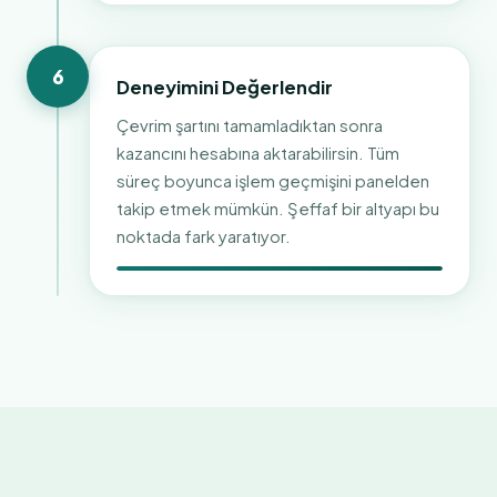
6
Deneyimini Değerlendir
Çevrim şartını tamamladıktan sonra
kazancını hesabına aktarabilirsin. Tüm
süreç boyunca işlem geçmişini panelden
takip etmek mümkün. Şeffaf bir altyapı bu
noktada fark yaratıyor.