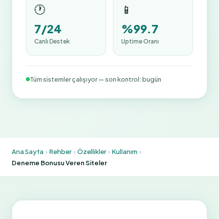
🕐
📱
7/24
%99.7
Canlı Destek
Uptime Oranı
Tüm sistemler çalışıyor — son kontrol: bugün
Ana Sayfa
Rehber
Özellikler
Kullanım
Deneme Bonusu Veren Siteler