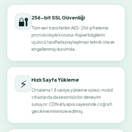
256-bit SSL Güvenliği
🔐
Tüm veri transferleri AES-256 şifreleme
protokolüyle korunur. Kişisel bilgilerin
üçüncü taraflarla paylaşılması teknik olarak
engellenmiş durumda.
Hızlı Sayfa Yükleme
⚡
Ortalama 1.8 saniye yükleme süresi, mobil
cihazlarda da kesintisiz bir deneyim
sunuyor. CDN altyapısı sayesinde coğrafi
gecikme minimize edilmiş.