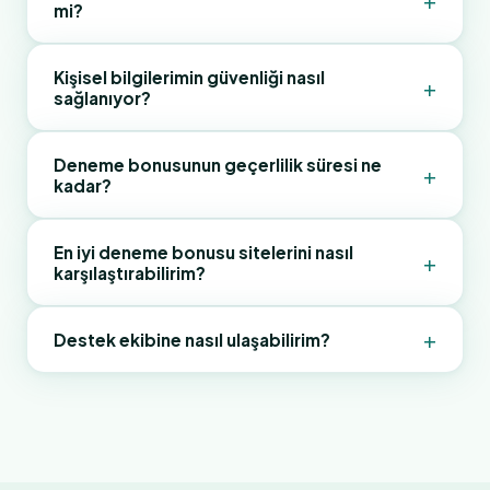
bonusu vermeyebilir. Bazı platformlar telefon
mi?
adres bölümünü kontrol et. Yedek domain
numarası doğrulamasını da şart koşuyor.
altyapısı sayesinde aktif bir bağlantı her zaman
burada paylaşılıyor. Alternatif olarak canlı destek
Evet. 320px ekran genişliğine kadar optimize
Kişisel bilgilerimin güvenliği nasıl
+
sağlanıyor?
hattına ulaşarak anlık yönlendirme alabilirsin.
edilmiş responsive tasarım sayesinde tüm işlemler
mobil cihazdan yapılabiliyor. Ayrıca iOS ve Android
için native uygulama indirme seçeneği de mevcut.
Tüm form verileri ve işlem bilgileri TLS 1.3 üzerinde
Deneme bonusunun geçerlilik süresi ne
+
kadar?
Bonusun mobil ve masaüstünde eşit koşullarda
256-bit AES şifrelemeyle korunuyor. İki faktörlü
geçerli.
doğrulama (2FA) aktif edildiğinde hesap güvenliği
bir kademe daha artıyor. Kişisel veriler üçüncü
Platform politikasına göre değişmekle birlikte
En iyi deneme bonusu sitelerini nasıl
+
karşılaştırabilirim?
taraflarla paylaşılmıyor.
çoğu sitede 7 ila 30 gün arasında değişiyor. Süre
dolduğunda kullanılmayan bonus bakiyesi
otomatik olarak sıfırlanıyor. Bu yüzden bonus aktif
+
Karşılaştırma yaparken üç temel metriğe odaklan:
Destek ekibine nasıl ulaşabilirim?
edildikten sonra vakit geçirmeden kullanmaya
çevrim şartı, geçerlilik süresi ve maksimum çekim
başlamak mantıklı.
limiti. Düşük çevrim şartı (5x–10x arası) ve uzun
Canlı sohbet butonu üzerinden 7/24 anlık destek
geçerlilik süresi (14 gün ve üzeri) genellikle kullanıcı
alabilirsin. Ortalama yanıt süresi 3 dakikanın altında.
dostu bir platform işareti. Bu sayfadaki
E-posta kanalı da aktif; ancak yanıt süresi 2–4 saat
karşılaştırma tablosu da başlangıç için iyi bir