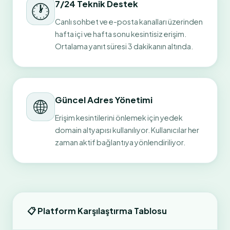
7/24 Teknik Destek
🕐
Canlı sohbet ve e-posta kanalları üzerinden
hafta içi ve hafta sonu kesintisiz erişim.
Ortalama yanıt süresi 3 dakikanın altında.
Güncel Adres Yönetimi
🌐
Erişim kesintilerini önlemek için yedek
domain altyapısı kullanılıyor. Kullanıcılar her
zaman aktif bağlantıya yönlendiriliyor.
📋 Platform Karşılaştırma Tablosu