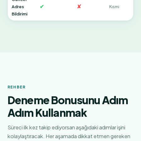
✔
✘
Adres
Kısmi
Bildirimi
REHBER
Deneme Bonusunu Adım
Adım Kullanmak
Süreci ilk kez takip ediyorsan aşağıdaki adımlar işini
kolaylaştıracak. Her aşamada dikkat etmen gereken