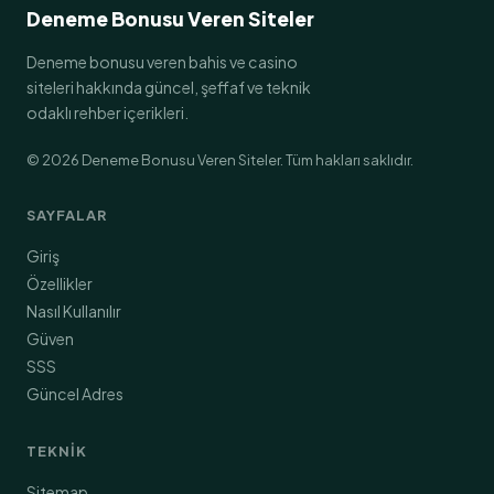
Deneme Bonusu Veren Siteler
Deneme bonusu veren bahis ve casino
siteleri hakkında güncel, şeffaf ve teknik
odaklı rehber içerikleri.
©
2026
Deneme Bonusu Veren Siteler. Tüm hakları saklıdır.
SAYFALAR
Giriş
Özellikler
Nasıl Kullanılır
Güven
SSS
Güncel Adres
TEKNIK
Sitemap