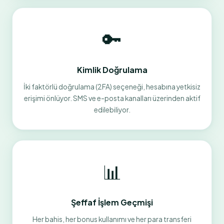
🔑
Kimlik Doğrulama
İki faktörlü doğrulama (2FA) seçeneği, hesabına yetkisiz
erişimi önlüyor. SMS ve e-posta kanalları üzerinden aktif
edilebiliyor.
📊
Şeffaf İşlem Geçmişi
Her bahis, her bonus kullanımı ve her para transferi