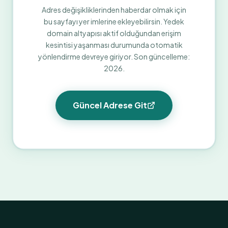
Adres değişikliklerinden haberdar olmak için
bu sayfayı yer imlerine ekleyebilirsin. Yedek
domain altyapısı aktif olduğundan erişim
kesintisi yaşanması durumunda otomatik
yönlendirme devreye giriyor. Son güncelleme:
2026.
Güncel Adrese Git