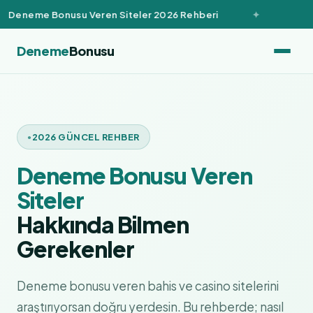
Deneme Bonusu Veren Siteler 2026 Rehberi
Deneme
Bonusu
2026 GÜNCEL REHBER
Deneme Bonusu Veren
Siteler
Hakkında Bilmen
Gerekenler
Deneme bonusu veren bahis ve casino sitelerini
araştırıyorsan doğru yerdesin. Bu rehberde; nasıl