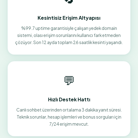
Kesintisiz Erişim Altyapısı
%99.7 uptime garantisiyle çalışan yedek domain
sistemi, olası erişim sorunlarını kullanıcı fark etmeden
çözüyor. Son 12 ayda toplam 26 saatlik kesinti yaşandı.
💬
Hızlı Destek Hattı
Canlı sohbet üzerinden ortalama 3 dakika yanıt süresi.
Teknik sorunlar, hesap işlemleri ve bonus sorguları için
7/24 erişim mevcut.