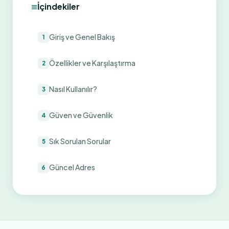
İçindekiler
Giriş ve Genel Bakış
1
Özellikler ve Karşılaştırma
2
Nasıl Kullanılır?
3
Güven ve Güvenlik
4
Sık Sorulan Sorular
5
Güncel Adres
6