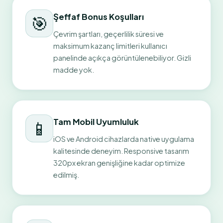
Şeffaf Bonus Koşulları
🎯
Çevrim şartları, geçerlilik süresi ve
maksimum kazanç limitleri kullanıcı
panelinde açıkça görüntülenebiliyor. Gizli
madde yok.
Tam Mobil Uyumluluk
📱
iOS ve Android cihazlarda native uygulama
kalitesinde deneyim. Responsive tasarım
320px ekran genişliğine kadar optimize
edilmiş.