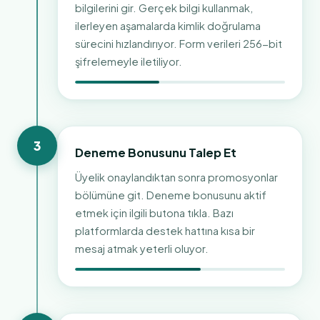
bilgilerini gir. Gerçek bilgi kullanmak,
ilerleyen aşamalarda kimlik doğrulama
sürecini hızlandırıyor. Form verileri 256-bit
şifrelemeyle iletiliyor.
3
Deneme Bonusunu Talep Et
Üyelik onaylandıktan sonra promosyonlar
bölümüne git. Deneme bonusunu aktif
etmek için ilgili butona tıkla. Bazı
platformlarda destek hattına kısa bir
mesaj atmak yeterli oluyor.