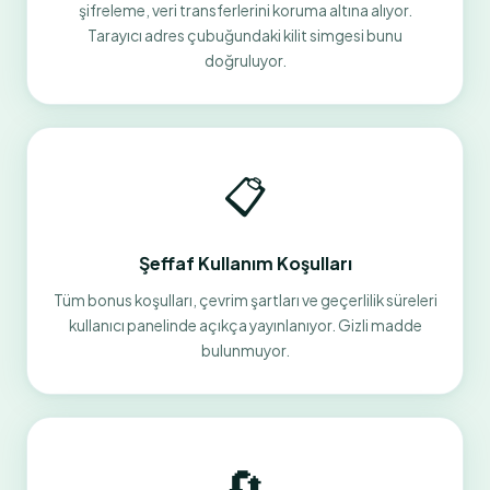
şifreleme, veri transferlerini koruma altına alıyor.
Tarayıcı adres çubuğundaki kilit simgesi bunu
doğruluyor.
📋
Şeffaf Kullanım Koşulları
Tüm bonus koşulları, çevrim şartları ve geçerlilik süreleri
kullanıcı panelinde açıkça yayınlanıyor. Gizli madde
bulunmuyor.
🔄