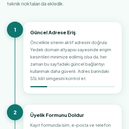
teknik noktaları da ekledik.
1
Güncel Adrese Eriş
Öncelikle sitenin aktif adresini doğrula.
Yedek domain altyapısı sayesinde erişim
kesintileri minimize edilmiş olsa da, her
zaman bu sayfadaki güncel bağlantıyı
kullanmak daha güvenli. Adres barındaki
SSL kilit simgesini kontrol et.
2
Üyelik Formunu Doldur
Kayıt formunda isim, e-posta ve telefon