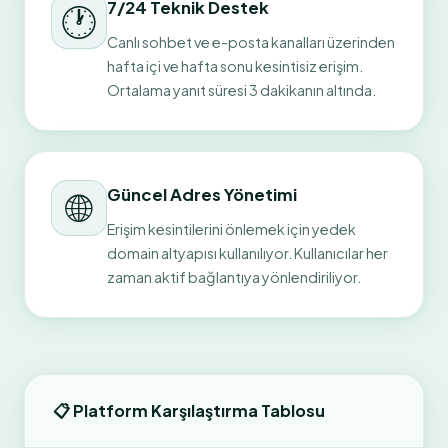
7/24 Teknik Destek
🕐
Canlı sohbet ve e-posta kanalları üzerinden
hafta içi ve hafta sonu kesintisiz erişim.
Ortalama yanıt süresi 3 dakikanın altında.
Güncel Adres Yönetimi
🌐
Erişim kesintilerini önlemek için yedek
domain altyapısı kullanılıyor. Kullanıcılar her
zaman aktif bağlantıya yönlendiriliyor.
📋 Platform Karşılaştırma Tablosu