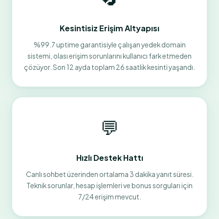
Kesintisiz Erişim Altyapısı
%99.7 uptime garantisiyle çalışan yedek domain
sistemi, olası erişim sorunlarını kullanıcı fark etmeden
çözüyor. Son 12 ayda toplam 26 saatlik kesinti yaşandı.
💬
Hızlı Destek Hattı
Canlı sohbet üzerinden ortalama 3 dakika yanıt süresi.
Teknik sorunlar, hesap işlemleri ve bonus sorguları için
7/24 erişim mevcut.