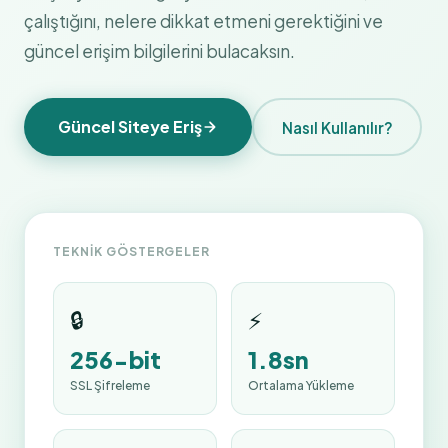
çalıştığını, nelere dikkat etmeni gerektiğini ve
güncel erişim bilgilerini bulacaksın.
Güncel Siteye Eriş
Nasıl Kullanılır?
TEKNIK GÖSTERGELER
🔒
⚡
256-bit
1.8sn
SSL Şifreleme
Ortalama Yükleme