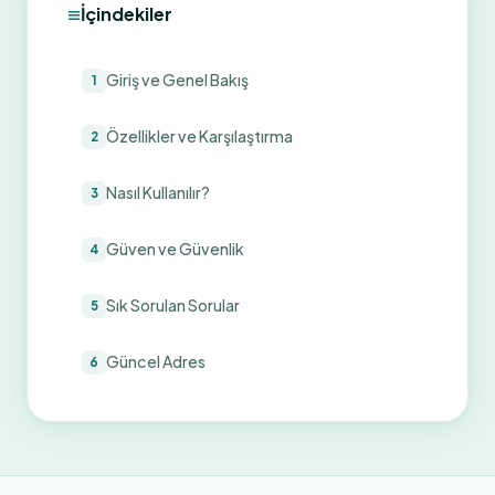
İçindekiler
Giriş ve Genel Bakış
1
Özellikler ve Karşılaştırma
2
Nasıl Kullanılır?
3
Güven ve Güvenlik
4
Sık Sorulan Sorular
5
Güncel Adres
6