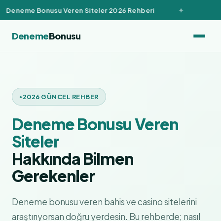
Deneme Bonusu Veren Siteler 2026 Rehberi
Deneme
Bonusu
2026 GÜNCEL REHBER
Deneme Bonusu Veren
Siteler
Hakkında Bilmen
Gerekenler
Deneme bonusu veren bahis ve casino sitelerini
araştırıyorsan doğru yerdesin. Bu rehberde; nasıl