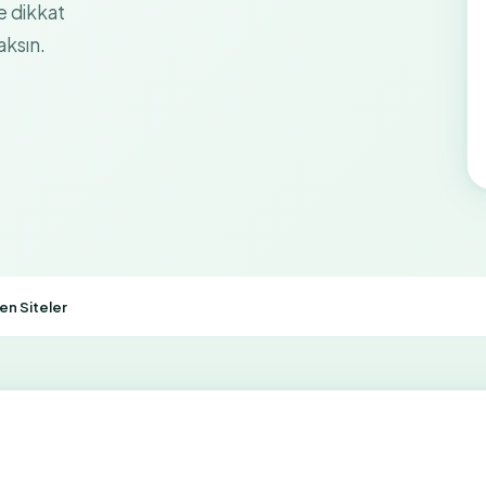
e dikkat
aksın.
n Siteler