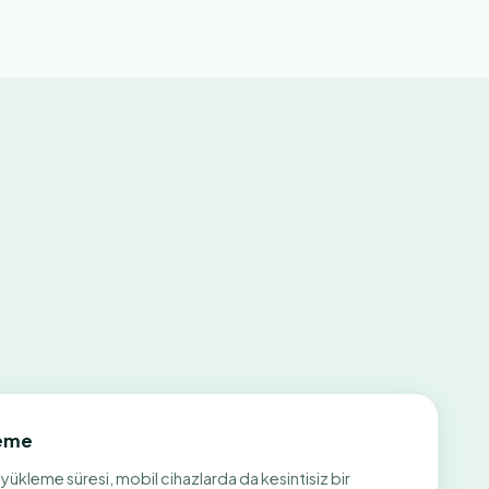
leme
yükleme süresi, mobil cihazlarda da kesintisiz bir