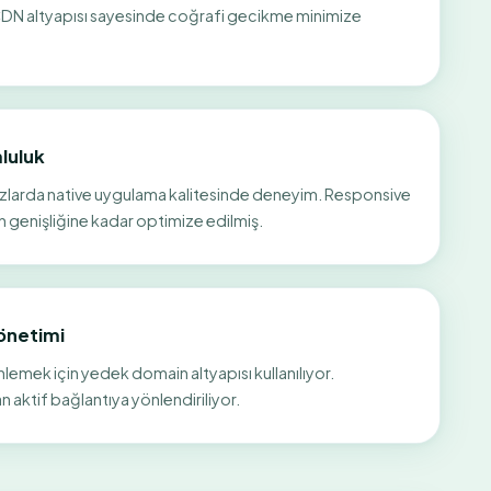
DN altyapısı sayesinde coğrafi gecikme minimize
luluk
azlarda native uygulama kalitesinde deneyim. Responsive
 genişliğine kadar optimize edilmiş.
önetimi
önlemek için yedek domain altyapısı kullanılıyor.
an aktif bağlantıya yönlendiriliyor.