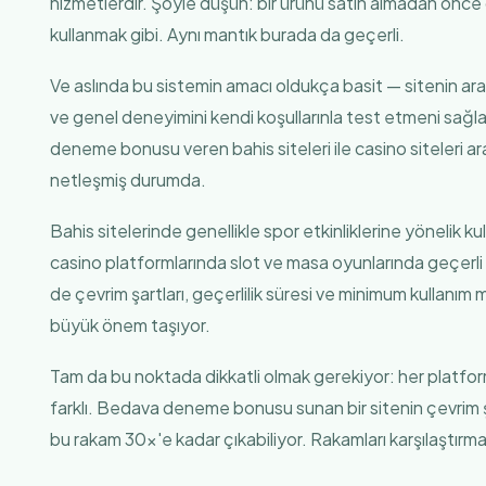
hizmetlerdir. Şöyle düşün: bir ürünü satın almadan ön
kullanmak gibi. Aynı mantık burada da geçerli.
Ve aslında bu sistemin amacı oldukça basit — sitenin aray
ve genel deneyimini kendi koşullarınla test etmeni sağla
deneme bonusu veren bahis siteleri ile casino siteleri ar
netleşmiş durumda.
Bahis sitelerinde genellikle spor etkinliklerine yönelik ku
casino platformlarında slot ve masa oyunlarında geçerli 
de çevrim şartları, geçerlilik süresi ve minimum kullanım m
büyük önem taşıyor.
Tam da bu noktada dikkatli olmak gerekiyor: her platform
farklı. Bedava deneme bonusu sunan bir sitenin çevrim şa
bu rakam 30x'e kadar çıkabiliyor. Rakamları karşılaştırmak