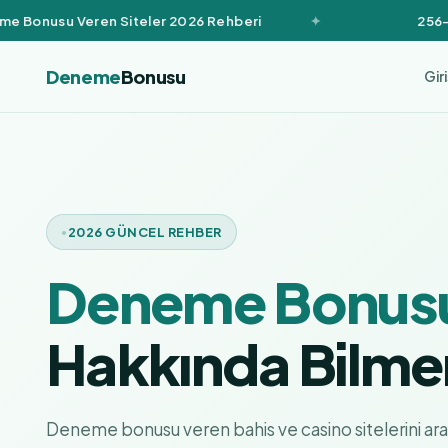
Bonusu Veren Siteler 2026 Rehberi
256-bit
Deneme
Bonusu
Giri
2026 GÜNCEL REHBER
Deneme Bonusu 
Hakkında Bilme
Deneme bonusu veren bahis ve casino sitelerini ara