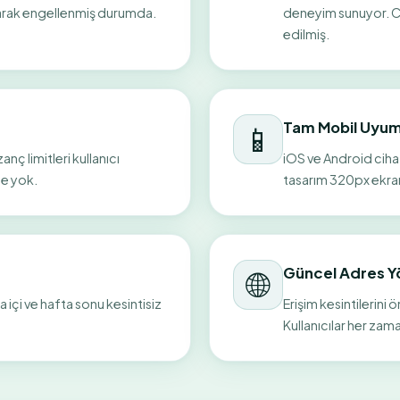
olarak engellenmiş durumda.
deneyim sunuyor. C
edilmiş.
Tam Mobil Uyum
📱
nç limitleri kullanıcı
iOS ve Android cih
de yok.
tasarım 320px ekran
Güncel Adres Y
🌐
 içi ve hafta sonu kesintisiz
Erişim kesintilerini 
Kullanıcılar her zam