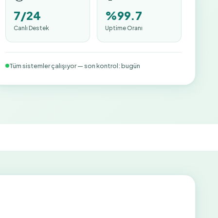
7/24
%99.7
Canlı Destek
Uptime Oranı
Tüm sistemler çalışıyor — son kontrol: bugün