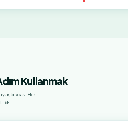
✘
Adım Kullanmak
laylaştıracak. Her
ledik.