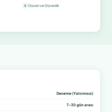
Güven ve Güvenlik
4
Deneme (Yatırımsız)
7–30 gün arası