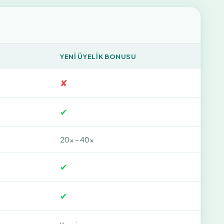
YENI ÜYELIK BONUSU
✘
✔
20x – 40x
✔
✔