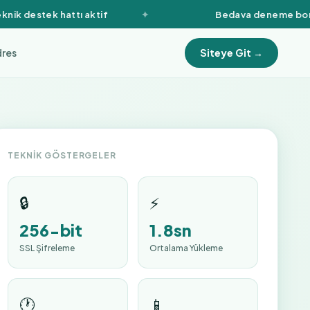
ik destek hattı aktif
Bedava deneme bonusu 
dres
Siteye Git →
TEKNIK GÖSTERGELER
🔒
⚡
256-bit
1.8sn
SSL Şifreleme
Ortalama Yükleme
🕐
📱