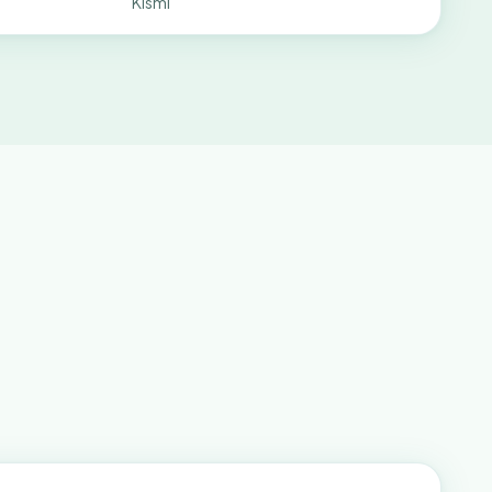
Kısmi