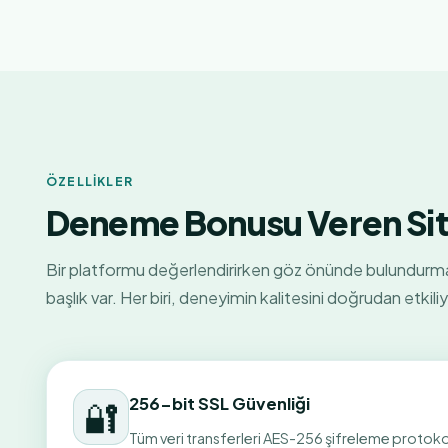
ÖZELLIKLER
Deneme Bonusu Veren Sitel
Bir platformu değerlendirirken göz önünde bulundur
başlık var. Her biri, deneyimin kalitesini doğrudan etkiliy
256-bit SSL Güvenliği
🔐
Tüm veri transferleri AES-256 şifreleme protokol