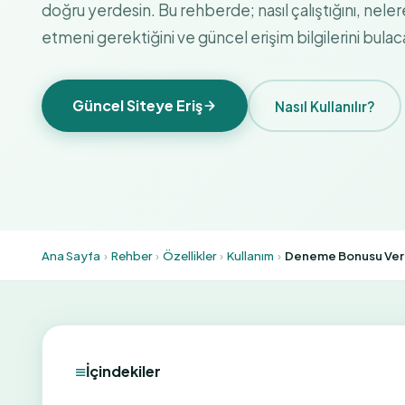
doğru yerdesin. Bu rehberde; nasıl çalıştığını, neler
etmeni gerektiğini ve güncel erişim bilgilerini bulac
Güncel Siteye Eriş
Nasıl Kullanılır?
Ana Sayfa
Rehber
Özellikler
Kullanım
Deneme Bonusu Vere
İçindekiler