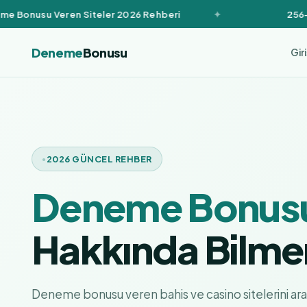
Bonusu Veren Siteler 2026 Rehberi
256-bit
Deneme
Bonusu
Giri
2026 GÜNCEL REHBER
Deneme Bonusu 
Hakkında Bilme
Deneme bonusu veren bahis ve casino sitelerini ara