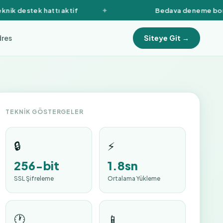
ik destek hattı aktif
Bedava deneme bonusu 
dres
Siteye Git →
TEKNIK GÖSTERGELER
🔒
⚡
256-bit
1.8sn
SSL Şifreleme
Ortalama Yükleme
🕐
📱