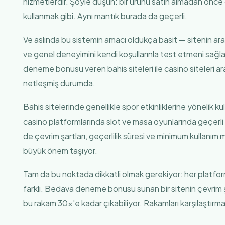
hizmetlerdir. Şöyle düşün: bir ürünü satın almadan ön
kullanmak gibi. Aynı mantık burada da geçerli.
Ve aslında bu sistemin amacı oldukça basit — sitenin aray
ve genel deneyimini kendi koşullarınla test etmeni sağla
deneme bonusu veren bahis siteleri ile casino siteleri ar
netleşmiş durumda.
Bahis sitelerinde genellikle spor etkinliklerine yönelik ku
casino platformlarında slot ve masa oyunlarında geçerli 
de çevrim şartları, geçerlilik süresi ve minimum kullanım m
büyük önem taşıyor.
Tam da bu noktada dikkatli olmak gerekiyor: her platform
farklı. Bedava deneme bonusu sunan bir sitenin çevrim şa
bu rakam 30x'e kadar çıkabiliyor. Rakamları karşılaştırmak