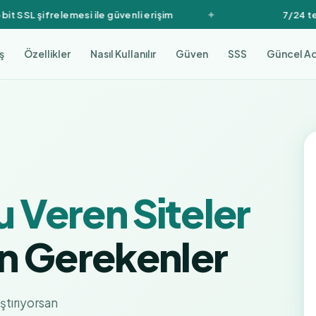
 SSL şifrelemesi ile güvenli erişim
7/24 tekn
ş
Özellikler
Nasıl Kullanılır
Güven
SSS
Güncel A
Veren Siteler
n Gerekenler
ştırıyorsan