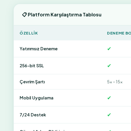
📋 Platform Karşılaştırma Tablosu
ÖZELLIK
DENEME BO
✔
Yatırımsız Deneme
✔
256-bit SSL
Çevrim Şartı
5x – 15x
✔
Mobil Uygulama
✔
7/24 Destek