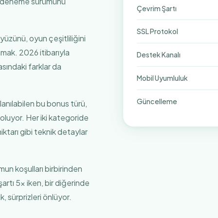
ce deneme sürümünü
Çevrim Şartı
SSL Protokol
üzünü, oyun çeşitliliğini
mak. 2026 itibarıyla
Destek Kanalı
asındaki farklar da
Mobil Uyumluluk
Güncelleme
llanılabilen bu bonus türü,
oluyor. Her iki kategoride
iktarı gibi teknik detaylar
un koşulları birbirinden
rtı 5x iken, bir diğerinde
, sürprizleri önlüyor.