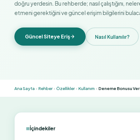
doğru yerdesin. Bu rehberde; nasıl çalıştığını, neler
etmeni gerektiğini ve güncel erişim bilgilerini bulac
Güncel Siteye Eriş
Nasıl Kullanılır?
Ana Sayfa
Rehber
Özellikler
Kullanım
Deneme Bonusu Vere
İçindekiler