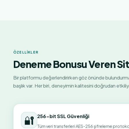
ÖZELLIKLER
Deneme Bonusu Veren Sitel
Bir platformu değerlendirirken göz önünde bulundur
başlık var. Her biri, deneyimin kalitesini doğrudan etkiliy
256-bit SSL Güvenliği
🔐
Tüm veri transferleri AES-256 şifreleme protokol