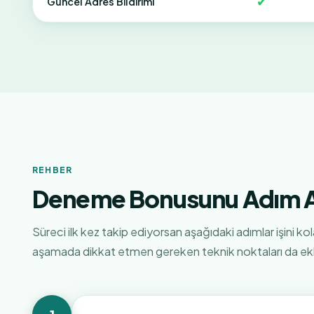
✔
Güncel Adres Bildirimi
REHBER
Deneme Bonusunu Adım 
Süreci ilk kez takip ediyorsan aşağıdaki adımlar işini ko
aşamada dikkat etmen gereken teknik noktaları da ek