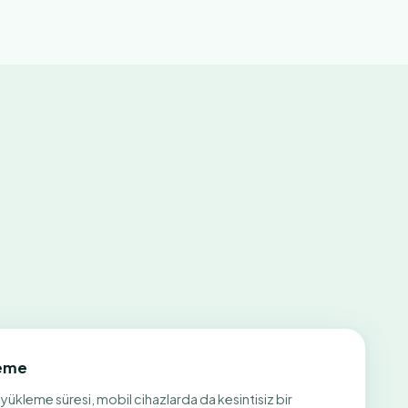
leme
yükleme süresi, mobil cihazlarda da kesintisiz bir