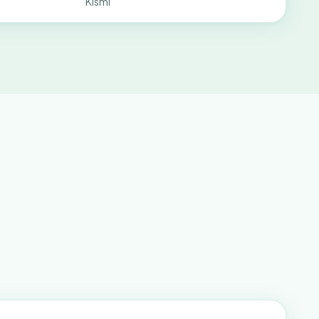
Kısmi