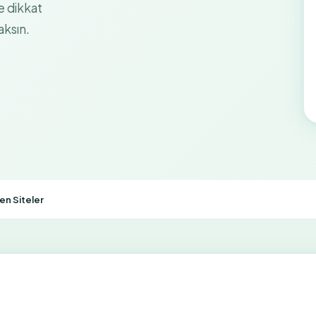
e dikkat
aksın.
n Siteler