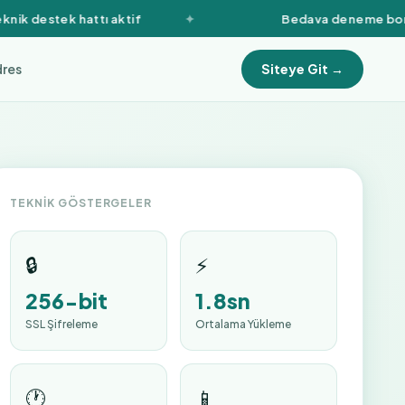
ik destek hattı aktif
Bedava deneme bonusu 
dres
Siteye Git →
TEKNIK GÖSTERGELER
🔒
⚡
256-bit
1.8sn
SSL Şifreleme
Ortalama Yükleme
🕐
📱