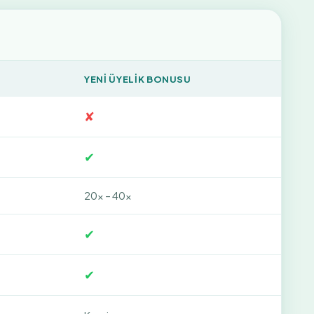
YENI ÜYELIK BONUSU
✘
✔
20x – 40x
✔
✔