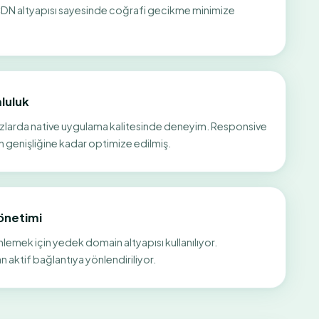
DN altyapısı sayesinde coğrafi gecikme minimize
luluk
azlarda native uygulama kalitesinde deneyim. Responsive
 genişliğine kadar optimize edilmiş.
önetimi
önlemek için yedek domain altyapısı kullanılıyor.
an aktif bağlantıya yönlendiriliyor.