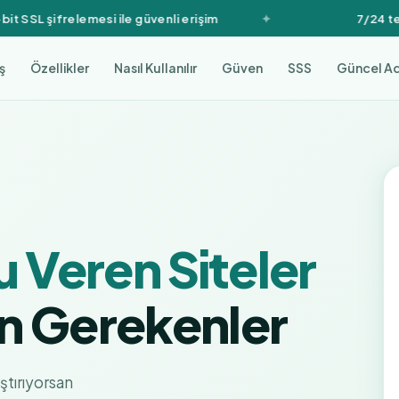
 SSL şifrelemesi ile güvenli erişim
7/24 tekn
ş
Özellikler
Nasıl Kullanılır
Güven
SSS
Güncel A
Veren Siteler
n Gerekenler
ştırıyorsan