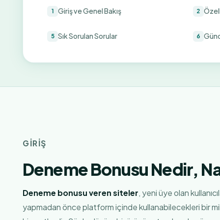
Giriş ve Genel Bakış
Özell
1
2
Sık Sorulan Sorular
Günc
5
6
GIRIŞ
Deneme Bonusu Nedir, Nası
Deneme bonusu veren siteler
, yeni üye olan kullanıcı
yapmadan önce platform içinde kullanabilecekleri bir mi