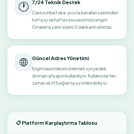
7/24 Teknik Destek
🕐
Canlı sohbet ve e-posta kanalları üzerinden
hafta içi ve hafta sonu kesintisiz erişim.
Ortalama yanıt süresi 3 dakikanın altında.
Güncel Adres Yönetimi
🌐
Erişim kesintilerini önlemek için yedek
domain altyapısı kullanılıyor. Kullanıcılar her
zaman aktif bağlantıya yönlendiriliyor.
📋 Platform Karşılaştırma Tablosu