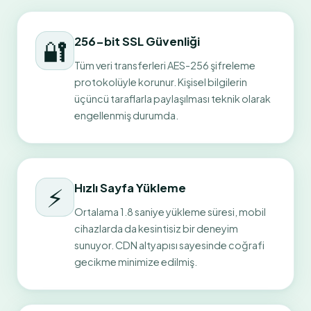
256-bit SSL Güvenliği
🔐
Tüm veri transferleri AES-256 şifreleme
protokolüyle korunur. Kişisel bilgilerin
üçüncü taraflarla paylaşılması teknik olarak
engellenmiş durumda.
Hızlı Sayfa Yükleme
⚡
Ortalama 1.8 saniye yükleme süresi, mobil
cihazlarda da kesintisiz bir deneyim
sunuyor. CDN altyapısı sayesinde coğrafi
gecikme minimize edilmiş.