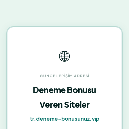
arasında değişebiliyor. Acil durumlarda canlı
referans.
sohbet tercih edilmeli.
🌐
GÜNCEL ERIŞIM ADRESI
Deneme Bonusu
Veren Siteler
tr.deneme-bonusunuz.vip