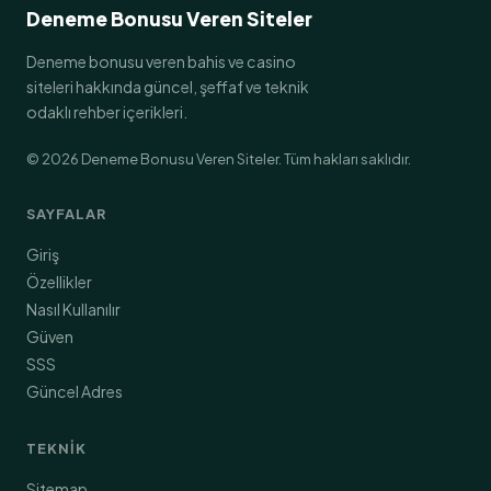
Deneme Bonusu Veren Siteler
Deneme bonusu veren bahis ve casino
siteleri hakkında güncel, şeffaf ve teknik
odaklı rehber içerikleri.
©
2026
Deneme Bonusu Veren Siteler. Tüm hakları saklıdır.
SAYFALAR
Giriş
Özellikler
Nasıl Kullanılır
Güven
SSS
Güncel Adres
TEKNIK
Sitemap