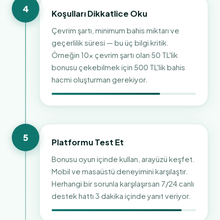
4
Koşulları Dikkatlice Oku
Çevrim şartı, minimum bahis miktarı ve
geçerlilik süresi — bu üç bilgi kritik.
Örneğin 10x çevrim şartı olan 50 TL'lik
bonusu çekebilmek için 500 TL'lik bahis
hacmi oluşturman gerekiyor.
5
Platformu Test Et
Bonusu oyun içinde kullan, arayüzü keşfet.
Mobil ve masaüstü deneyimini karşılaştır.
Herhangi bir sorunla karşılaşırsan 7/24 canlı
destek hattı 3 dakika içinde yanıt veriyor.