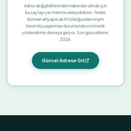
Adres değişikliklerinden haberdar olmak için
bu sayfayı yer imlerine ekleyebilirsin. Yedek
domain altyapısı aktif olduğundan erişim
kesintisi yaşanması durumunda otomatik
yönlendirme devreye giriyor. Son güncelleme:
2026.
Güncel Adrese Git