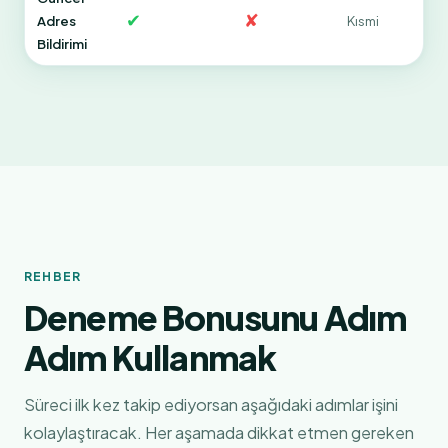
✔
✘
Adres
Kısmi
Bildirimi
REHBER
Deneme Bonusunu Adım
Adım Kullanmak
Süreci ilk kez takip ediyorsan aşağıdaki adımlar işini
kolaylaştıracak. Her aşamada dikkat etmen gereken