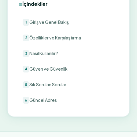
İçindekiler
Giriş ve Genel Bakış
1
Özellikler ve Karşılaştırma
2
Nasıl Kullanılır?
3
Güven ve Güvenlik
4
Sık Sorulan Sorular
5
Güncel Adres
6