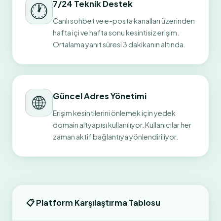
7/24 Teknik Destek
🕐
Canlı sohbet ve e-posta kanalları üzerinden
hafta içi ve hafta sonu kesintisiz erişim.
Ortalama yanıt süresi 3 dakikanın altında.
Güncel Adres Yönetimi
🌐
Erişim kesintilerini önlemek için yedek
domain altyapısı kullanılıyor. Kullanıcılar her
zaman aktif bağlantıya yönlendiriliyor.
📋 Platform Karşılaştırma Tablosu