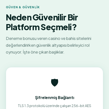
GÜVEN & GÜVENLIK
Neden Güvenilir Bir
Platform Seçmeli?
Deneme bonusu veren casino ve bahis sitelerini
değerlendirirken güvenlik altyapısı belirleyici rol
oynuyor. İşte öne çıkan başlıklar.
🛡️
Şifrelenmiş Bağlantı
TLS 1.3 protokolü üzerinde çalışan 256-bit AES