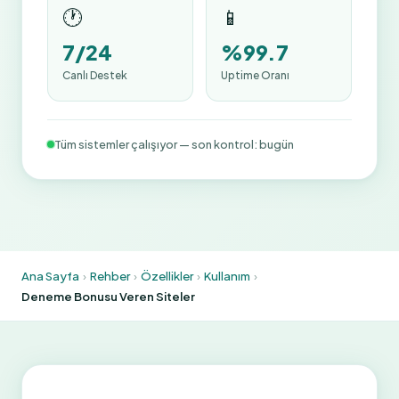
🕐
📱
7/24
%99.7
Canlı Destek
Uptime Oranı
Tüm sistemler çalışıyor — son kontrol: bugün
Ana Sayfa
Rehber
Özellikler
Kullanım
Deneme Bonusu Veren Siteler