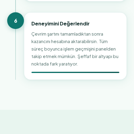
6
Deneyimini Değerlendir
Çevrim şartını tamamladıktan sonra
kazancını hesabına aktarabilirsin. Tüm
süreç boyunca işlem geçmişini panelden
takip etmek mümkün. Şeffaf bir altyapı bu
noktada fark yaratıyor.