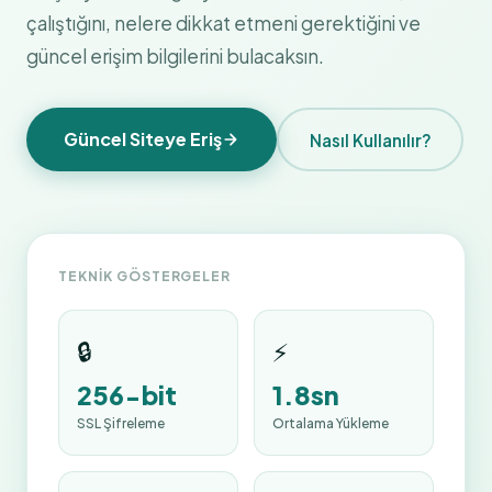
çalıştığını, nelere dikkat etmeni gerektiğini ve
güncel erişim bilgilerini bulacaksın.
Güncel Siteye Eriş
Nasıl Kullanılır?
TEKNIK GÖSTERGELER
🔒
⚡
256-bit
1.8sn
SSL Şifreleme
Ortalama Yükleme