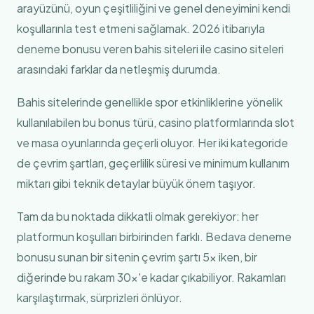
arayüzünü, oyun çeşitliliğini ve genel deneyimini kendi
koşullarınla test etmeni sağlamak. 2026 itibarıyla
deneme bonusu veren bahis siteleri ile casino siteleri
arasındaki farklar da netleşmiş durumda.
Bahis sitelerinde genellikle spor etkinliklerine yönelik
kullanılabilen bu bonus türü, casino platformlarında slot
ve masa oyunlarında geçerli oluyor. Her iki kategoride
de çevrim şartları, geçerlilik süresi ve minimum kullanım
miktarı gibi teknik detaylar büyük önem taşıyor.
Tam da bu noktada dikkatli olmak gerekiyor: her
platformun koşulları birbirinden farklı. Bedava deneme
bonusu sunan bir sitenin çevrim şartı 5x iken, bir
diğerinde bu rakam 30x'e kadar çıkabiliyor. Rakamları
karşılaştırmak, sürprizleri önlüyor.