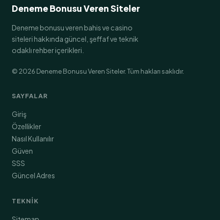
Deneme Bonusu Veren Siteler
Deneme bonusu veren bahis ve casino
siteleri hakkında güncel, şeffaf ve teknik
odaklı rehber içerikleri.
©
2026
Deneme Bonusu Veren Siteler. Tüm hakları saklıdır.
SAYFALAR
Giriş
Özellikler
Nasıl Kullanılır
Güven
SSS
Güncel Adres
TEKNIK
Sitemap