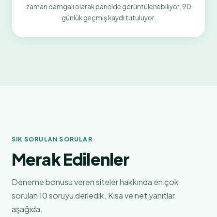
zaman damgalı olarak panelde görüntülenebiliyor. 90
günlük geçmiş kaydı tutuluyor.
SIK SORULAN SORULAR
Merak Edilenler
Deneme bonusu veren siteler hakkında en çok
sorulan 10 soruyu derledik. Kısa ve net yanıtlar
aşağıda.