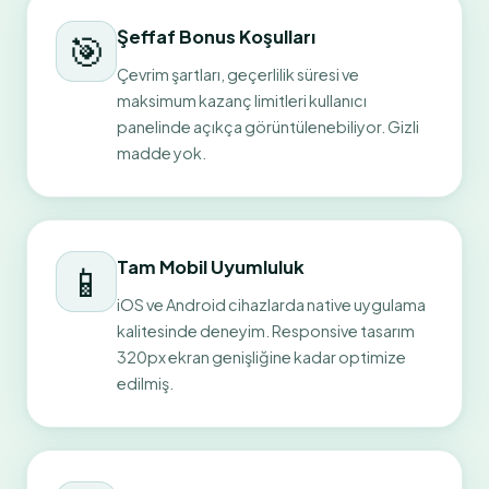
Şeffaf Bonus Koşulları
🎯
Çevrim şartları, geçerlilik süresi ve
maksimum kazanç limitleri kullanıcı
panelinde açıkça görüntülenebiliyor. Gizli
madde yok.
Tam Mobil Uyumluluk
📱
iOS ve Android cihazlarda native uygulama
kalitesinde deneyim. Responsive tasarım
320px ekran genişliğine kadar optimize
edilmiş.