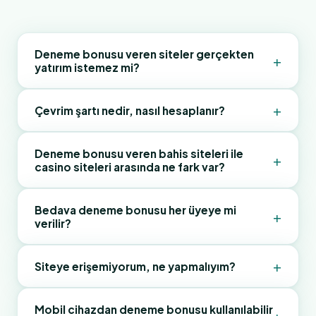
Deneme bonusu veren siteler gerçekten
+
yatırım istemez mi?
+
Evet, tanım olarak deneme bonusu yatırımsız
Çevrim şartı nedir, nasıl hesaplanır?
verilen bir bonus türüdür. Üyelik tamamlandıktan
sonra hesabına tanımlanan bu bakiye, herhangi bir
Çevrim şartı, bonusu çekebilmek için oluşturman
Deneme bonusu veren bahis siteleri ile
+
para yatırma işlemi gerektirmez. Ancak çevrim
casino siteleri arasında ne fark var?
gereken toplam bahis hacmini gösterir. Örneğin
şartı tamamlanmadan kazancı çekemezsin — bu
50 TL bonus ve 10x çevrim şartı varsa, 500 TL
ayrımı unutmamak önemli.
tutarında bahis yapman gerekiyor. Bu şart
Bahis sitelerindeki deneme bonusu genellikle
Bedava deneme bonusu her üyeye mi
+
verilir?
tamamlandığında kazanç çekilebilir hale geliyor.
spor etkinliklerine yönelik kullanılıyor; belirli bir
minimum oran şartı olabiliyor (örneğin 1.50 ve
üzeri). Casino sitelerindeyse bonus slot ve masa
+
Genellikle yalnızca ilk kez üye olan kullanıcılara
Siteye erişemiyorum, ne yapmalıyım?
oyunlarında geçerli, oran kısıtı bulunmuyor. Her iki
tanımlanır. Aynı IP adresi veya cihazdan daha önce
kategoride çevrim şartları da farklı seviyelerde.
üyelik açılmışsa, sistem bunu tespit edebilir ve
Erişim sorunu yaşıyorsan önce bu sayfadaki güncel
Mobil cihazdan deneme bonusu kullanılabilir
+