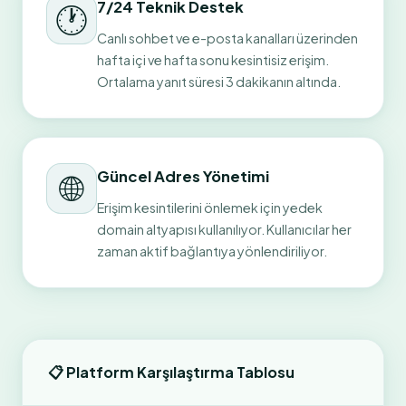
7/24 Teknik Destek
🕐
Canlı sohbet ve e-posta kanalları üzerinden
hafta içi ve hafta sonu kesintisiz erişim.
Ortalama yanıt süresi 3 dakikanın altında.
Güncel Adres Yönetimi
🌐
Erişim kesintilerini önlemek için yedek
domain altyapısı kullanılıyor. Kullanıcılar her
zaman aktif bağlantıya yönlendiriliyor.
📋 Platform Karşılaştırma Tablosu