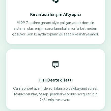
Kesintisiz Erişim Altyapısı
%99.7 uptime garantisiyle çalışan yedek domain
sistemi, olası erişim sorunlarını kullanıcı fark etmeden
çözüyor. Son 12 ayda toplam 26 saatlik kesinti yaşandı.
💬
Hızlı Destek Hattı
Canlı sohbet üzerinden ortalama 3 dakika yanıt süresi.
Teknik sorunlar, hesap işlemleri ve bonus sorguları için
7/24 erişim mevcut.