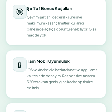
Şeffaf Bonus Koşulları
🎯
Çevrim şartları, geçerlilik süresi ve
maksimum kazanç limitleri kullanıcı
panelinde açıkça görüntülenebiliyor. Gizli
madde yok.
Tam Mobil Uyumluluk
📱
iOS ve Android cihazlarda native uygulama
kalitesinde deneyim. Responsive tasarım
320px ekran genişliğine kadar optimize
edilmiş.