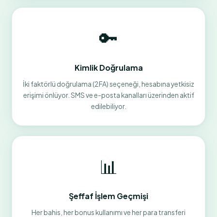
🔑
Kimlik Doğrulama
İki faktörlü doğrulama (2FA) seçeneği, hesabına yetkisiz
erişimi önlüyor. SMS ve e-posta kanalları üzerinden aktif
edilebiliyor.
📊
Şeffaf İşlem Geçmişi
Her bahis, her bonus kullanımı ve her para transferi