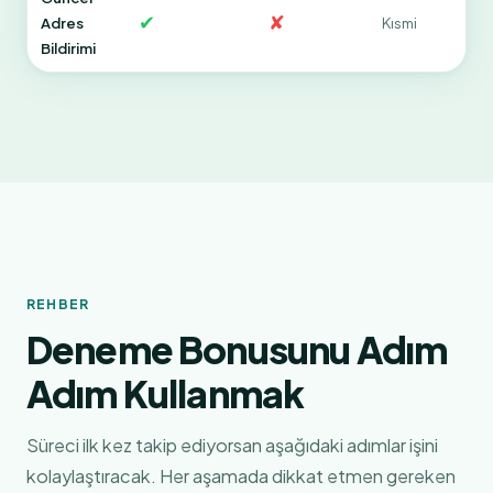
✔
✘
Adres
Kısmi
Bildirimi
REHBER
Deneme Bonusunu Adım
Adım Kullanmak
Süreci ilk kez takip ediyorsan aşağıdaki adımlar işini
kolaylaştıracak. Her aşamada dikkat etmen gereken