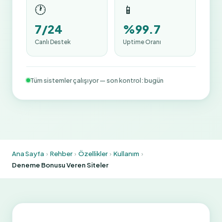
🕐
📱
7/24
%99.7
Canlı Destek
Uptime Oranı
Tüm sistemler çalışıyor — son kontrol: bugün
Ana Sayfa
Rehber
Özellikler
Kullanım
Deneme Bonusu Veren Siteler