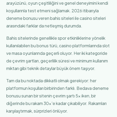
arayüzünü, oyun çeşitliliğini ve genel deneyimini kendi
koşullarınla test etmeni sağlamak. 2026 itibarıyla
deneme bonusu veren bahis siteleri ile casino siteleri
arasındaki farklar da netleşmiş durumda.
Bahis sitelerinde genellikle spor etkinliklerine yönelik
kullanılabilen bu bonus türü, casino platformlarında slot
ve masa oyunlarında geçerli oluyor. Her iki kategoride
de çevrim şartları, geçerlilik süresi ve minimum kullanım
miktarı gibi teknik detaylar büyük önem taşıyor.
Tam da bu noktada dikkatli olmak gerekiyor: her
platformun koşulları birbirinden farklı. Bedava deneme
bonusu sunan bir sitenin çevrim şartı 5x iken, bir
diğerinde bu rakam 30x'e kadar çıkabiliyor. Rakamları
karşılaştırmak, sürprizleri önlüyor.