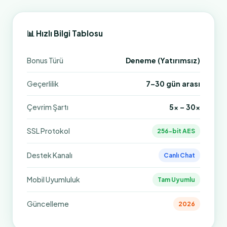
📊 Hızlı Bilgi Tablosu
Bonus Türü
Deneme (Yatırımsız)
Geçerlilik
7–30 gün arası
Çevrim Şartı
5x – 30x
SSL Protokol
256-bit AES
Destek Kanalı
Canlı Chat
Mobil Uyumluluk
Tam Uyumlu
Güncelleme
2026