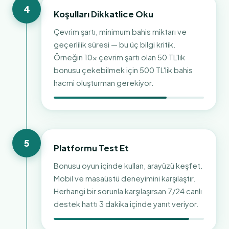
4
Koşulları Dikkatlice Oku
Çevrim şartı, minimum bahis miktarı ve
geçerlilik süresi — bu üç bilgi kritik.
Örneğin 10x çevrim şartı olan 50 TL'lik
bonusu çekebilmek için 500 TL'lik bahis
hacmi oluşturman gerekiyor.
5
Platformu Test Et
Bonusu oyun içinde kullan, arayüzü keşfet.
Mobil ve masaüstü deneyimini karşılaştır.
Herhangi bir sorunla karşılaşırsan 7/24 canlı
destek hattı 3 dakika içinde yanıt veriyor.