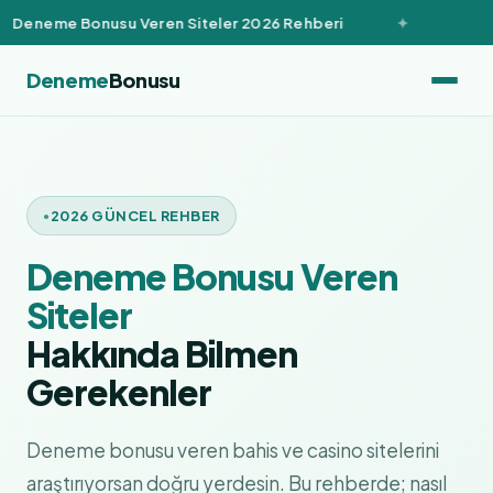
Deneme Bonusu Veren Siteler 2026 Rehberi
Deneme
Bonusu
2026 GÜNCEL REHBER
Deneme Bonusu Veren
Siteler
Hakkında Bilmen
Gerekenler
Deneme bonusu veren bahis ve casino sitelerini
araştırıyorsan doğru yerdesin. Bu rehberde; nasıl