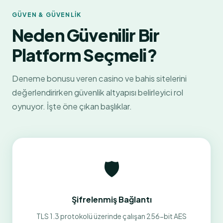
GÜVEN & GÜVENLIK
Neden Güvenilir Bir
Platform Seçmeli?
Deneme bonusu veren casino ve bahis sitelerini
değerlendirirken güvenlik altyapısı belirleyici rol
oynuyor. İşte öne çıkan başlıklar.
🛡️
Şifrelenmiş Bağlantı
TLS 1.3 protokolü üzerinde çalışan 256-bit AES