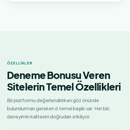
ÖZELLIKLER
Deneme Bonusu Veren
Sitelerin Temel Özellikleri
Bir platformu değerlendirirken göz önünde
bulundurman gereken 6 temel başlık var. Her biri,
deneyimin kalitesini doğrudan etkiliyor.