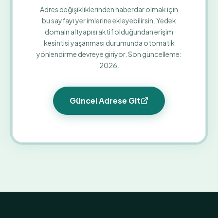
Adres değişikliklerinden haberdar olmak için
bu sayfayı yer imlerine ekleyebilirsin. Yedek
domain altyapısı aktif olduğundan erişim
kesintisi yaşanması durumunda otomatik
yönlendirme devreye giriyor. Son güncelleme:
2026.
Güncel Adrese Git