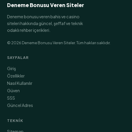
Deneme Bonusu Veren Siteler
Deneme bonusu veren bahis ve casino
siteleri hakkında güncel, şeffaf ve teknik
odaklı rehber içerikleri.
©
2026
Deneme Bonusu Veren Siteler. Tüm hakları saklıdır.
SAYFALAR
Giriş
Özellikler
Nasıl Kullanılır
Güven
SSS
Güncel Adres
TEKNIK
Sitemap