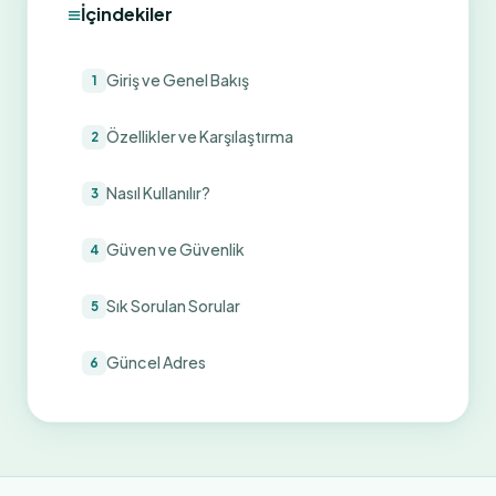
İçindekiler
Giriş ve Genel Bakış
1
Özellikler ve Karşılaştırma
2
Nasıl Kullanılır?
3
Güven ve Güvenlik
4
Sık Sorulan Sorular
5
Güncel Adres
6