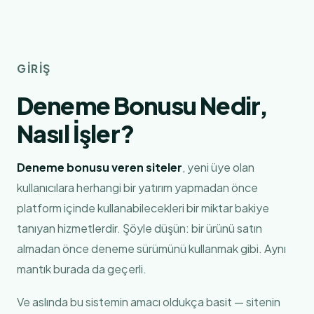
GIRIŞ
Deneme Bonusu Nedir,
Nasıl İşler?
Deneme bonusu veren siteler
, yeni üye olan
kullanıcılara herhangi bir yatırım yapmadan önce
platform içinde kullanabilecekleri bir miktar bakiye
tanıyan hizmetlerdir. Şöyle düşün: bir ürünü satın
almadan önce deneme sürümünü kullanmak gibi. Aynı
mantık burada da geçerli.
Ve aslında bu sistemin amacı oldukça basit — sitenin