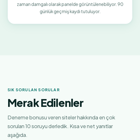
zaman damgalı olarak panelde görüntülenebiliyor. 90
günlük geçmiş kaydı tutuluyor.
SIK SORULAN SORULAR
Merak Edilenler
Deneme bonusu veren siteler hakkında en çok
sorulan 10 soruyu derledik. Kısa ve net yanıtlar
aşağıda.