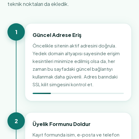
teknik noktaları da ekledik.
1
Güncel Adrese Eriş
Öncelikle sitenin aktif adresini doğrula.
Yedek domain altyapısı sayesinde erişim
kesintileri minimize edilmiş olsa da, her
zaman bu sayfadaki güncel bağlantıyı
kullanmak daha güvenli. Adres barındaki
SSL kilit simgesini kontrol et.
2
Üyelik Formunu Doldur
Kayıt formunda isim, e-posta ve telefon