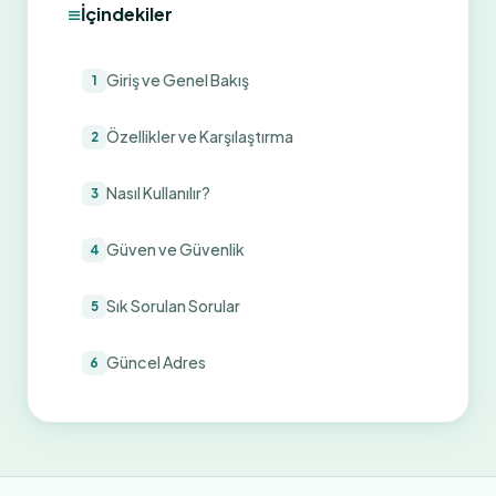
İçindekiler
Giriş ve Genel Bakış
1
Özellikler ve Karşılaştırma
2
Nasıl Kullanılır?
3
Güven ve Güvenlik
4
Sık Sorulan Sorular
5
Güncel Adres
6