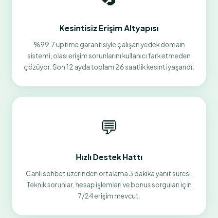
Kesintisiz Erişim Altyapısı
%99.7 uptime garantisiyle çalışan yedek domain
sistemi, olası erişim sorunlarını kullanıcı fark etmeden
çözüyor. Son 12 ayda toplam 26 saatlik kesinti yaşandı.
💬
Hızlı Destek Hattı
Canlı sohbet üzerinden ortalama 3 dakika yanıt süresi.
Teknik sorunlar, hesap işlemleri ve bonus sorguları için
7/24 erişim mevcut.