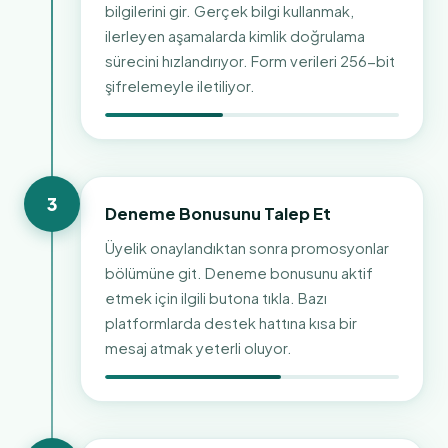
bilgilerini gir. Gerçek bilgi kullanmak,
ilerleyen aşamalarda kimlik doğrulama
sürecini hızlandırıyor. Form verileri 256-bit
şifrelemeyle iletiliyor.
3
Deneme Bonusunu Talep Et
Üyelik onaylandıktan sonra promosyonlar
bölümüne git. Deneme bonusunu aktif
etmek için ilgili butona tıkla. Bazı
platformlarda destek hattına kısa bir
mesaj atmak yeterli oluyor.