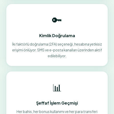
🔑
Kimlik Doğrulama
İki faktörlü doğrulama (2FA) seçeneği, hesabına yetkisiz
erişimi önlüyor. SMS ve e-posta kanalları üzerinden aktif
edilebiliyor.
📊
Şeffaf İşlem Geçmişi
Her bahis, her bonus kullanımı ve her para transferi