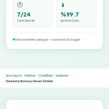
🕐
📱
7/24
%99.7
Canlı Destek
Uptime Oranı
Tüm sistemler çalışıyor — son kontrol: bugün
Ana Sayfa
Rehber
Özellikler
Kullanım
Deneme Bonusu Veren Siteler