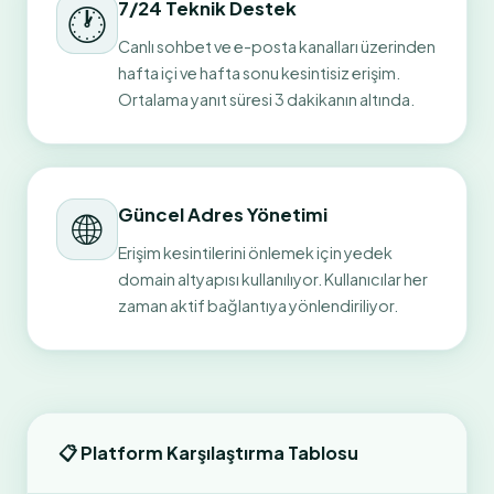
7/24 Teknik Destek
🕐
Canlı sohbet ve e-posta kanalları üzerinden
hafta içi ve hafta sonu kesintisiz erişim.
Ortalama yanıt süresi 3 dakikanın altında.
Güncel Adres Yönetimi
🌐
Erişim kesintilerini önlemek için yedek
domain altyapısı kullanılıyor. Kullanıcılar her
zaman aktif bağlantıya yönlendiriliyor.
📋 Platform Karşılaştırma Tablosu