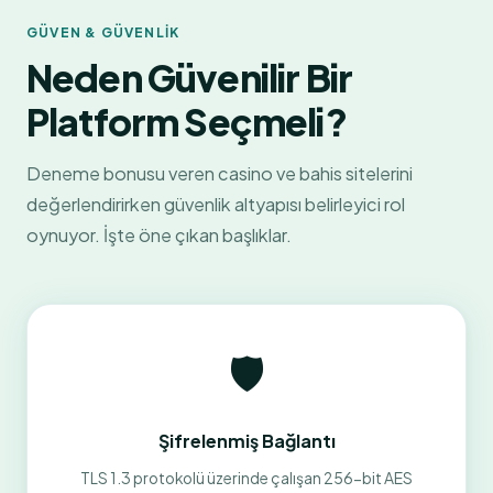
GÜVEN & GÜVENLIK
Neden Güvenilir Bir
Platform Seçmeli?
Deneme bonusu veren casino ve bahis sitelerini
değerlendirirken güvenlik altyapısı belirleyici rol
oynuyor. İşte öne çıkan başlıklar.
🛡️
Şifrelenmiş Bağlantı
TLS 1.3 protokolü üzerinde çalışan 256-bit AES