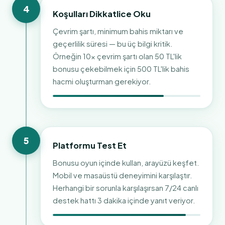
4
Koşulları Dikkatlice Oku
Çevrim şartı, minimum bahis miktarı ve
geçerlilik süresi — bu üç bilgi kritik.
Örneğin 10x çevrim şartı olan 50 TL'lik
bonusu çekebilmek için 500 TL'lik bahis
hacmi oluşturman gerekiyor.
5
Platformu Test Et
Bonusu oyun içinde kullan, arayüzü keşfet.
Mobil ve masaüstü deneyimini karşılaştır.
Herhangi bir sorunla karşılaşırsan 7/24 canlı
destek hattı 3 dakika içinde yanıt veriyor.