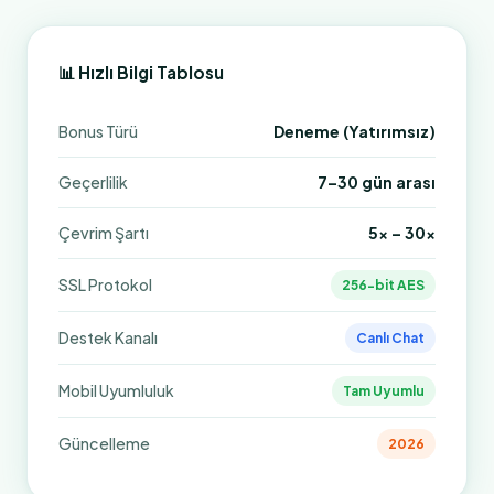
📊 Hızlı Bilgi Tablosu
Bonus Türü
Deneme (Yatırımsız)
Geçerlilik
7–30 gün arası
Çevrim Şartı
5x – 30x
SSL Protokol
256-bit AES
Destek Kanalı
Canlı Chat
Mobil Uyumluluk
Tam Uyumlu
Güncelleme
2026