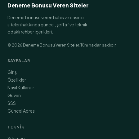
Deneme Bonusu Veren Siteler
Deneme bonusu veren bahis ve casino
siteleri hakkında güncel, şeffaf ve teknik
odaklı rehber içerikleri.
©
2026
Deneme Bonusu Veren Siteler. Tüm hakları saklıdır.
SAYFALAR
Giriş
Özellikler
Nasıl Kullanılır
Güven
SSS
Güncel Adres
TEKNIK
Sitemap