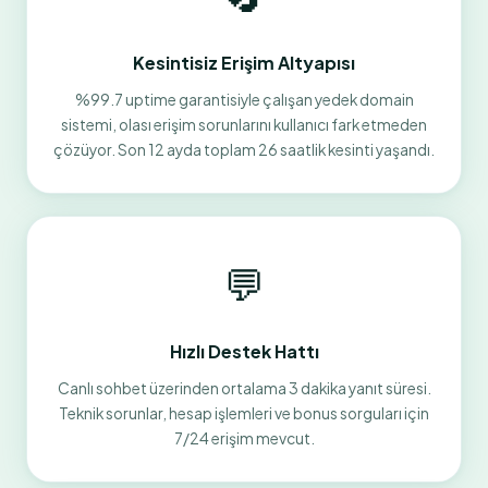
Kesintisiz Erişim Altyapısı
%99.7 uptime garantisiyle çalışan yedek domain
sistemi, olası erişim sorunlarını kullanıcı fark etmeden
çözüyor. Son 12 ayda toplam 26 saatlik kesinti yaşandı.
💬
Hızlı Destek Hattı
Canlı sohbet üzerinden ortalama 3 dakika yanıt süresi.
Teknik sorunlar, hesap işlemleri ve bonus sorguları için
7/24 erişim mevcut.