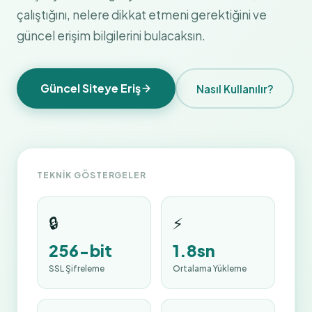
çalıştığını, nelere dikkat etmeni gerektiğini ve
güncel erişim bilgilerini bulacaksın.
Güncel Siteye Eriş
Nasıl Kullanılır?
TEKNIK GÖSTERGELER
🔒
⚡
256-bit
1.8sn
SSL Şifreleme
Ortalama Yükleme