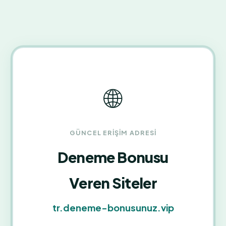
arasında değişebiliyor. Acil durumlarda canlı
referans.
sohbet tercih edilmeli.
🌐
GÜNCEL ERIŞIM ADRESI
Deneme Bonusu
Veren Siteler
tr.deneme-bonusunuz.vip