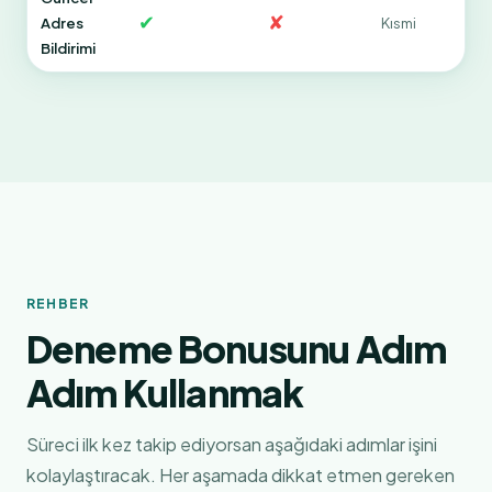
✔
✘
Adres
Kısmi
Bildirimi
REHBER
Deneme Bonusunu Adım
Adım Kullanmak
Süreci ilk kez takip ediyorsan aşağıdaki adımlar işini
kolaylaştıracak. Her aşamada dikkat etmen gereken