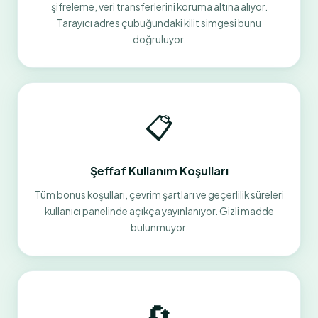
şifreleme, veri transferlerini koruma altına alıyor.
Tarayıcı adres çubuğundaki kilit simgesi bunu
doğruluyor.
📋
Şeffaf Kullanım Koşulları
Tüm bonus koşulları, çevrim şartları ve geçerlilik süreleri
kullanıcı panelinde açıkça yayınlanıyor. Gizli madde
bulunmuyor.
🔄