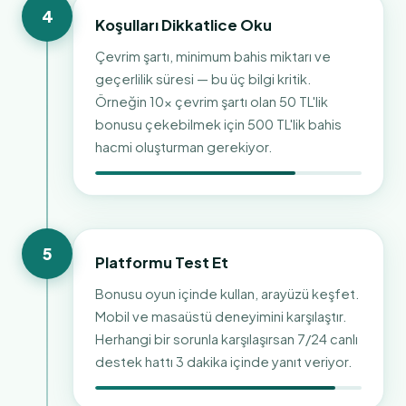
4
Koşulları Dikkatlice Oku
Çevrim şartı, minimum bahis miktarı ve
geçerlilik süresi — bu üç bilgi kritik.
Örneğin 10x çevrim şartı olan 50 TL'lik
bonusu çekebilmek için 500 TL'lik bahis
hacmi oluşturman gerekiyor.
5
Platformu Test Et
Bonusu oyun içinde kullan, arayüzü keşfet.
Mobil ve masaüstü deneyimini karşılaştır.
Herhangi bir sorunla karşılaşırsan 7/24 canlı
destek hattı 3 dakika içinde yanıt veriyor.