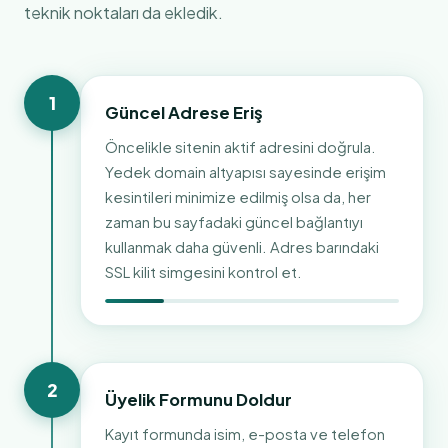
teknik noktaları da ekledik.
1
Güncel Adrese Eriş
Öncelikle sitenin aktif adresini doğrula.
Yedek domain altyapısı sayesinde erişim
kesintileri minimize edilmiş olsa da, her
zaman bu sayfadaki güncel bağlantıyı
kullanmak daha güvenli. Adres barındaki
SSL kilit simgesini kontrol et.
2
Üyelik Formunu Doldur
Kayıt formunda isim, e-posta ve telefon