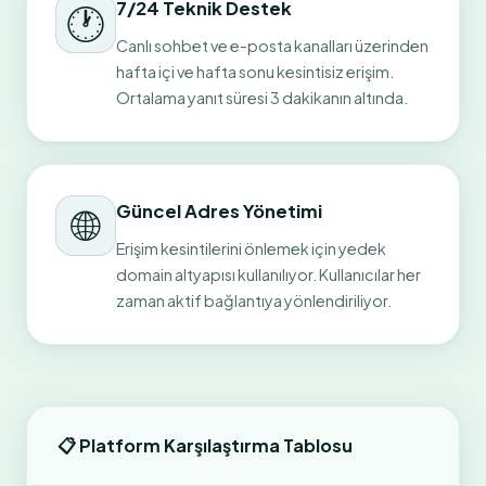
7/24 Teknik Destek
🕐
Canlı sohbet ve e-posta kanalları üzerinden
hafta içi ve hafta sonu kesintisiz erişim.
Ortalama yanıt süresi 3 dakikanın altında.
Güncel Adres Yönetimi
🌐
Erişim kesintilerini önlemek için yedek
domain altyapısı kullanılıyor. Kullanıcılar her
zaman aktif bağlantıya yönlendiriliyor.
📋 Platform Karşılaştırma Tablosu