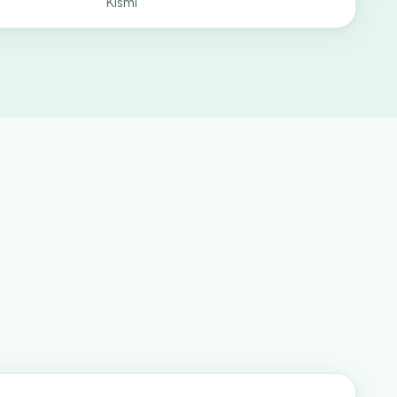
Kısmi