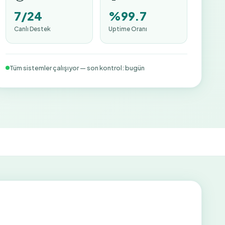
7/24
%99.7
Canlı Destek
Uptime Oranı
Tüm sistemler çalışıyor — son kontrol: bugün