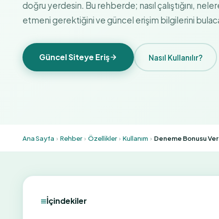
doğru yerdesin. Bu rehberde; nasıl çalıştığını, neler
etmeni gerektiğini ve güncel erişim bilgilerini bulac
Güncel Siteye Eriş
Nasıl Kullanılır?
Ana Sayfa
Rehber
Özellikler
Kullanım
Deneme Bonusu Vere
İçindekiler