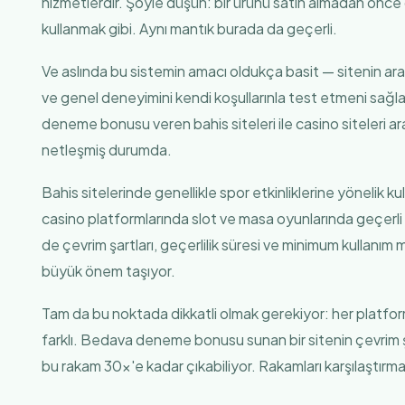
hizmetlerdir. Şöyle düşün: bir ürünü satın almadan ön
kullanmak gibi. Aynı mantık burada da geçerli.
Ve aslında bu sistemin amacı oldukça basit — sitenin aray
ve genel deneyimini kendi koşullarınla test etmeni sağla
deneme bonusu veren bahis siteleri ile casino siteleri ar
netleşmiş durumda.
Bahis sitelerinde genellikle spor etkinliklerine yönelik ku
casino platformlarında slot ve masa oyunlarında geçerli 
de çevrim şartları, geçerlilik süresi ve minimum kullanım m
büyük önem taşıyor.
Tam da bu noktada dikkatli olmak gerekiyor: her platform
farklı. Bedava deneme bonusu sunan bir sitenin çevrim şa
bu rakam 30x'e kadar çıkabiliyor. Rakamları karşılaştırmak