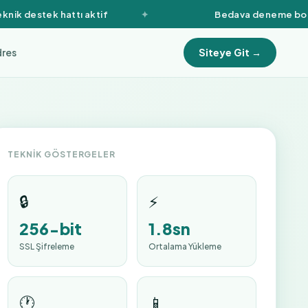
ik destek hattı aktif
Bedava deneme bonusu 
dres
Siteye Git →
TEKNIK GÖSTERGELER
🔒
⚡
256-bit
1.8sn
SSL Şifreleme
Ortalama Yükleme
🕐
📱