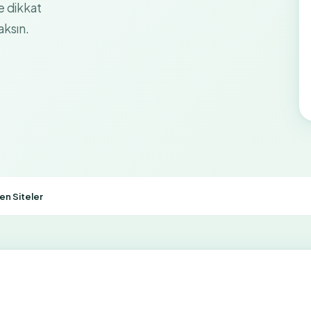
e dikkat
aksın.
n Siteler