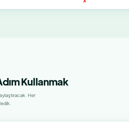
✘
Adım Kullanmak
laylaştıracak. Her
ledik.