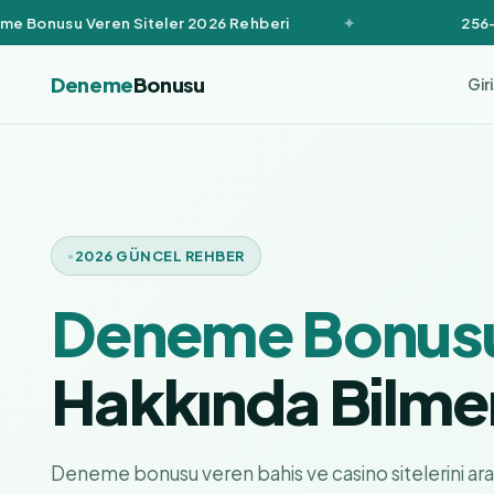
Bonusu Veren Siteler 2026 Rehberi
256-bit
Deneme
Bonusu
Giri
2026 GÜNCEL REHBER
Deneme Bonusu 
Hakkında Bilme
Deneme bonusu veren bahis ve casino sitelerini ara