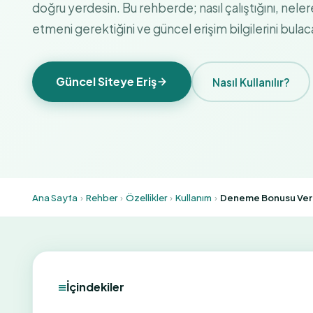
doğru yerdesin. Bu rehberde; nasıl çalıştığını, neler
etmeni gerektiğini ve güncel erişim bilgilerini bulac
Güncel Siteye Eriş
Nasıl Kullanılır?
Ana Sayfa
Rehber
Özellikler
Kullanım
Deneme Bonusu Vere
İçindekiler