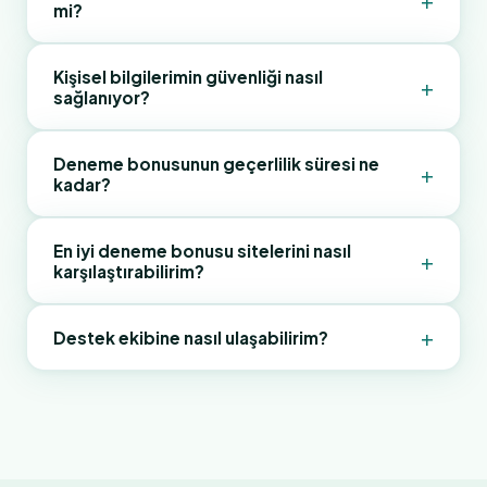
bonusu vermeyebilir. Bazı platformlar telefon
mi?
adres bölümünü kontrol et. Yedek domain
numarası doğrulamasını da şart koşuyor.
altyapısı sayesinde aktif bir bağlantı her zaman
burada paylaşılıyor. Alternatif olarak canlı destek
Evet. 320px ekran genişliğine kadar optimize
Kişisel bilgilerimin güvenliği nasıl
+
sağlanıyor?
hattına ulaşarak anlık yönlendirme alabilirsin.
edilmiş responsive tasarım sayesinde tüm işlemler
mobil cihazdan yapılabiliyor. Ayrıca iOS ve Android
için native uygulama indirme seçeneği de mevcut.
Tüm form verileri ve işlem bilgileri TLS 1.3 üzerinde
Deneme bonusunun geçerlilik süresi ne
+
kadar?
Bonusun mobil ve masaüstünde eşit koşullarda
256-bit AES şifrelemeyle korunuyor. İki faktörlü
geçerli.
doğrulama (2FA) aktif edildiğinde hesap güvenliği
bir kademe daha artıyor. Kişisel veriler üçüncü
Platform politikasına göre değişmekle birlikte
En iyi deneme bonusu sitelerini nasıl
+
karşılaştırabilirim?
taraflarla paylaşılmıyor.
çoğu sitede 7 ila 30 gün arasında değişiyor. Süre
dolduğunda kullanılmayan bonus bakiyesi
otomatik olarak sıfırlanıyor. Bu yüzden bonus aktif
+
Karşılaştırma yaparken üç temel metriğe odaklan:
Destek ekibine nasıl ulaşabilirim?
edildikten sonra vakit geçirmeden kullanmaya
çevrim şartı, geçerlilik süresi ve maksimum çekim
başlamak mantıklı.
limiti. Düşük çevrim şartı (5x–10x arası) ve uzun
Canlı sohbet butonu üzerinden 7/24 anlık destek
geçerlilik süresi (14 gün ve üzeri) genellikle kullanıcı
alabilirsin. Ortalama yanıt süresi 3 dakikanın altında.
dostu bir platform işareti. Bu sayfadaki
E-posta kanalı da aktif; ancak yanıt süresi 2–4 saat
karşılaştırma tablosu da başlangıç için iyi bir