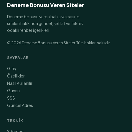
Deneme Bonusu Veren Siteler
Deneme bonusu veren bahis ve casino
siteleri hakkında güncel, şeffaf ve teknik
odaklı rehber içerikleri.
©
2026
Deneme Bonusu Veren Siteler. Tüm hakları saklıdır.
SAYFALAR
Giriş
Özellikler
Nasıl Kullanılır
Güven
SSS
Güncel Adres
TEKNIK
Sitemap