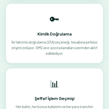
🔑
Kimlik Doğrulama
İki faktörlü doğrulama (2FA) seçeneği, hesabına yetkisiz
erişimi önlüyor. SMS ve e-posta kanalları üzerinden aktif
edilebiliyor.
📊
Şeffaf İşlem Geçmişi
Her bahis, her bonus kullanımı ve her para transferi