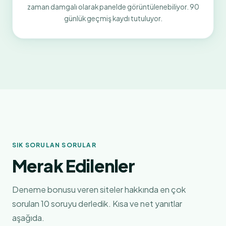
zaman damgalı olarak panelde görüntülenebiliyor. 90
günlük geçmiş kaydı tutuluyor.
SIK SORULAN SORULAR
Merak Edilenler
Deneme bonusu veren siteler hakkında en çok
sorulan 10 soruyu derledik. Kısa ve net yanıtlar
aşağıda.