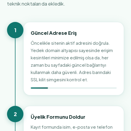
teknik noktaları da ekledik.
1
Güncel Adrese Eriş
Öncelikle sitenin aktif adresini doğrula.
Yedek domain altyapısı sayesinde erişim
kesintileri minimize edilmiş olsa da, her
zaman bu sayfadaki güncel bağlantıyı
kullanmak daha güvenli. Adres barındaki
SSL kilit simgesini kontrol et.
2
Üyelik Formunu Doldur
Kayıt formunda isim, e-posta ve telefon