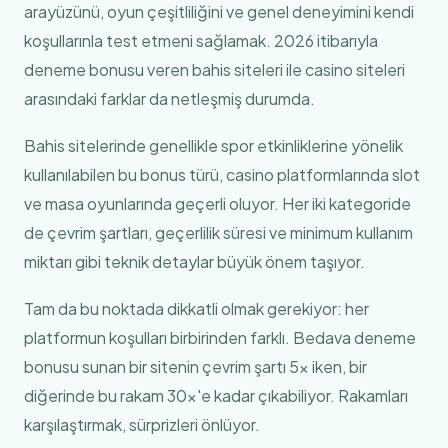
arayüzünü, oyun çeşitliliğini ve genel deneyimini kendi
koşullarınla test etmeni sağlamak. 2026 itibarıyla
deneme bonusu veren bahis siteleri ile casino siteleri
arasındaki farklar da netleşmiş durumda.
Bahis sitelerinde genellikle spor etkinliklerine yönelik
kullanılabilen bu bonus türü, casino platformlarında slot
ve masa oyunlarında geçerli oluyor. Her iki kategoride
de çevrim şartları, geçerlilik süresi ve minimum kullanım
miktarı gibi teknik detaylar büyük önem taşıyor.
Tam da bu noktada dikkatli olmak gerekiyor: her
platformun koşulları birbirinden farklı. Bedava deneme
bonusu sunan bir sitenin çevrim şartı 5x iken, bir
diğerinde bu rakam 30x'e kadar çıkabiliyor. Rakamları
karşılaştırmak, sürprizleri önlüyor.