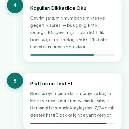
4
Koşulları Dikkatlice Oku
Çevrim şartı, minimum bahis miktarı ve
geçerlilik süresi — bu üç bilgi kritik.
Örneğin 10x çevrim şartı olan 50 TL'lik
bonusu çekebilmek için 500 TL'lik bahis
hacmi oluşturman gerekiyor.
5
Platformu Test Et
Bonusu oyun içinde kullan, arayüzü keşfet.
Mobil ve masaüstü deneyimini karşılaştır.
Herhangi bir sorunla karşılaşırsan 7/24 canlı
destek hattı 3 dakika içinde yanıt veriyor.