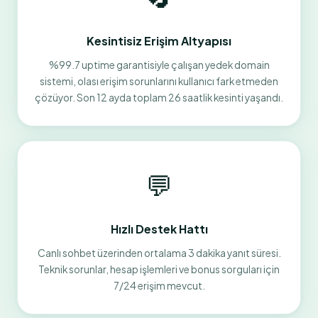
Kesintisiz Erişim Altyapısı
%99.7 uptime garantisiyle çalışan yedek domain
sistemi, olası erişim sorunlarını kullanıcı fark etmeden
çözüyor. Son 12 ayda toplam 26 saatlik kesinti yaşandı.
💬
Hızlı Destek Hattı
Canlı sohbet üzerinden ortalama 3 dakika yanıt süresi.
Teknik sorunlar, hesap işlemleri ve bonus sorguları için
7/24 erişim mevcut.