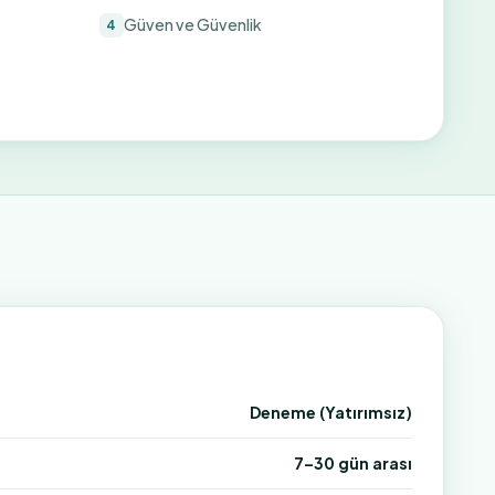
Güven ve Güvenlik
4
Deneme (Yatırımsız)
7–30 gün arası