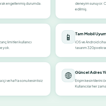
olarak engellenmiş durumda.
deneyim sunuyor. C
edilmiş.
Tam Mobil Uyum
📱
nç limitleri kullanıcı
iOS ve Android cih
de yok.
tasarım 320px ekran
Güncel Adres Y
🌐
 içi ve hafta sonu kesintisiz
Erişim kesintilerini 
Kullanıcılar her zam