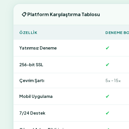
📋 Platform Karşılaştırma Tablosu
ÖZELLIK
DENEME BO
✔
Yatırımsız Deneme
✔
256-bit SSL
Çevrim Şartı
5x – 15x
✔
Mobil Uygulama
✔
7/24 Destek