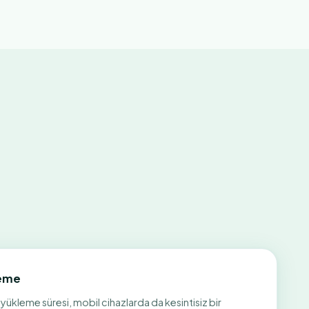
leme
yükleme süresi, mobil cihazlarda da kesintisiz bir