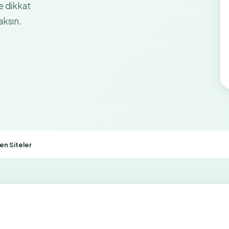
e dikkat
aksın.
n Siteler