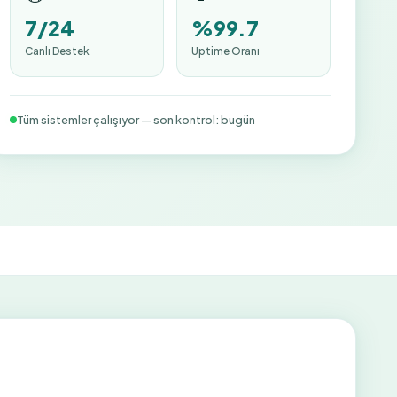
7/24
%99.7
Canlı Destek
Uptime Oranı
Tüm sistemler çalışıyor — son kontrol: bugün