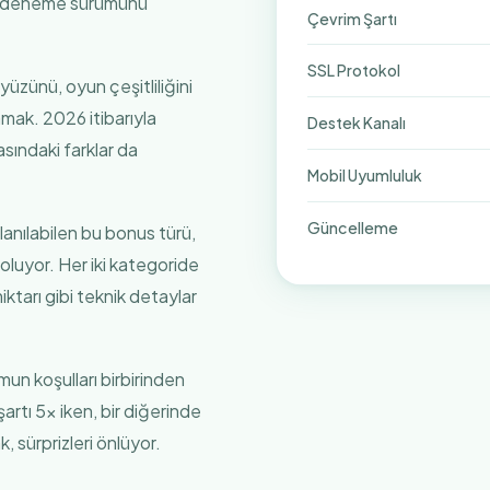
ce deneme sürümünü
Çevrim Şartı
SSL Protokol
üzünü, oyun çeşitliliğini
mak. 2026 itibarıyla
Destek Kanalı
asındaki farklar da
Mobil Uyumluluk
Güncelleme
llanılabilen bu bonus türü,
oluyor. Her iki kategoride
iktarı gibi teknik detaylar
un koşulları birbirinden
rtı 5x iken, bir diğerinde
, sürprizleri önlüyor.