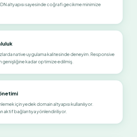
DN altyapısı sayesinde coğrafi gecikme minimize
luluk
azlarda native uygulama kalitesinde deneyim. Responsive
 genişliğine kadar optimize edilmiş.
önetimi
önlemek için yedek domain altyapısı kullanılıyor.
an aktif bağlantıya yönlendiriliyor.