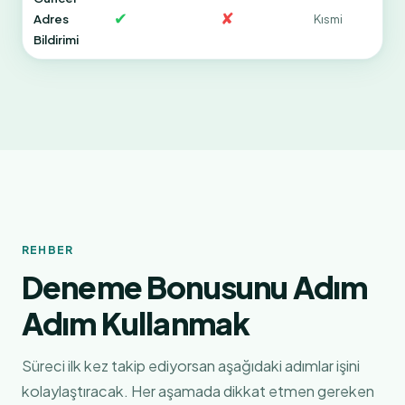
✔
✘
Adres
Kısmi
Bildirimi
REHBER
Deneme Bonusunu Adım
Adım Kullanmak
Süreci ilk kez takip ediyorsan aşağıdaki adımlar işini
kolaylaştıracak. Her aşamada dikkat etmen gereken