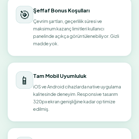
Şeffaf Bonus Koşulları
🎯
Çevrim şartları, geçerlilik süresi ve
maksimum kazanç limitleri kullanıcı
panelinde açıkça görüntülenebiliyor. Gizli
madde yok.
Tam Mobil Uyumluluk
📱
iOS ve Android cihazlarda native uygulama
kalitesinde deneyim. Responsive tasarım
320px ekran genişliğine kadar optimize
edilmiş.