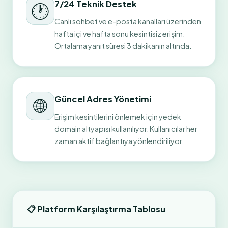
7/24 Teknik Destek
🕐
Canlı sohbet ve e-posta kanalları üzerinden
hafta içi ve hafta sonu kesintisiz erişim.
Ortalama yanıt süresi 3 dakikanın altında.
Güncel Adres Yönetimi
🌐
Erişim kesintilerini önlemek için yedek
domain altyapısı kullanılıyor. Kullanıcılar her
zaman aktif bağlantıya yönlendiriliyor.
📋 Platform Karşılaştırma Tablosu