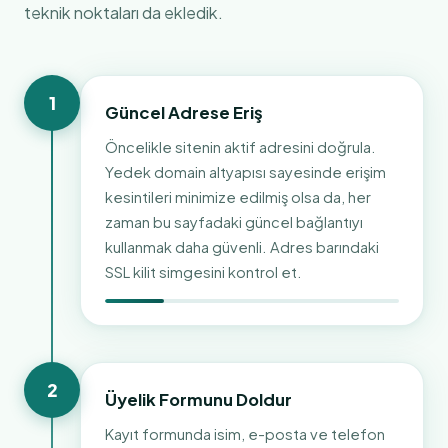
teknik noktaları da ekledik.
1
Güncel Adrese Eriş
Öncelikle sitenin aktif adresini doğrula.
Yedek domain altyapısı sayesinde erişim
kesintileri minimize edilmiş olsa da, her
zaman bu sayfadaki güncel bağlantıyı
kullanmak daha güvenli. Adres barındaki
SSL kilit simgesini kontrol et.
2
Üyelik Formunu Doldur
Kayıt formunda isim, e-posta ve telefon