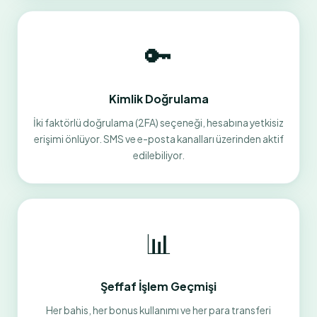
🔑
Kimlik Doğrulama
İki faktörlü doğrulama (2FA) seçeneği, hesabına yetkisiz
erişimi önlüyor. SMS ve e-posta kanalları üzerinden aktif
edilebiliyor.
📊
Şeffaf İşlem Geçmişi
Her bahis, her bonus kullanımı ve her para transferi