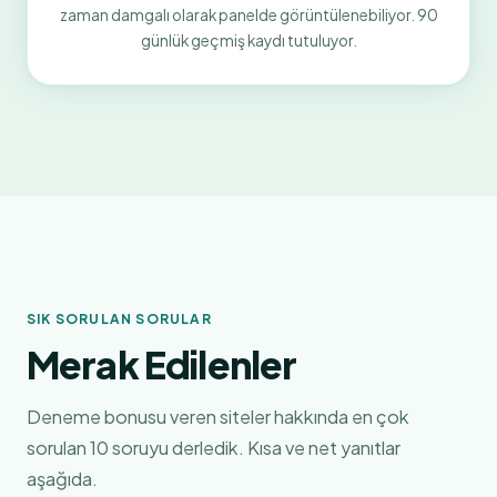
zaman damgalı olarak panelde görüntülenebiliyor. 90
günlük geçmiş kaydı tutuluyor.
SIK SORULAN SORULAR
Merak Edilenler
Deneme bonusu veren siteler hakkında en çok
sorulan 10 soruyu derledik. Kısa ve net yanıtlar
aşağıda.