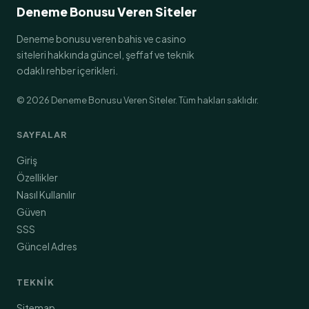
Deneme Bonusu Veren Siteler
Deneme bonusu veren bahis ve casino
siteleri hakkında güncel, şeffaf ve teknik
odaklı rehber içerikleri.
©
2026
Deneme Bonusu Veren Siteler. Tüm hakları saklıdır.
SAYFALAR
Giriş
Özellikler
Nasıl Kullanılır
Güven
SSS
Güncel Adres
TEKNIK
Sitemap