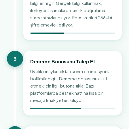
bilgilerini gir. Gerçek bilgi kullanmak,
ilerleyen aşamalarda kimlik doğrulama
sürecini hızlandırıyor. Form verileri 256-bit
şifrelemeyle iletiliyor.
3
Deneme Bonusunu Talep Et
Üyelik onaylandıktan sonra promosyonlar
bölümüne git. Deneme bonusunu aktif
etmek için ilgili butona tıkla. Bazı
platformlarda destek hattına kısa bir
mesaj atmak yeterli oluyor.