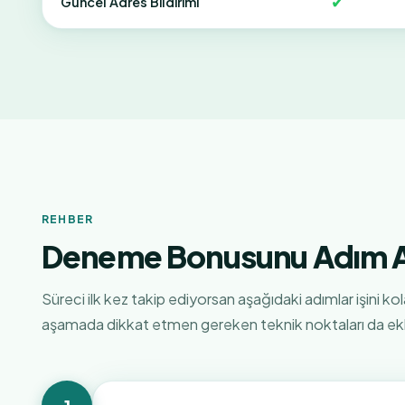
✔
Güncel Adres Bildirimi
REHBER
Deneme Bonusunu Adım 
Süreci ilk kez takip ediyorsan aşağıdaki adımlar işini ko
aşamada dikkat etmen gereken teknik noktaları da ek