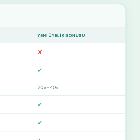
YENI ÜYELIK BONUSU
✘
✔
20x – 40x
✔
✔