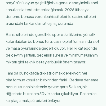
arayüzünü, oyun çeşitliliğini ve genel deneyimini kendi
koşullarınla test etmeni sağlamak. 2026 itibarıyla
deneme bonusu veren bahis siteleri ile casino siteleri
arasındaki farklar da netleşmiş durumda.
Bahis sitelerinde genellikle spor etkinliklerine yönelik
kullanılabilen bu bonus türü, casino platformlarında slot
ve masa oyunlarında geçerli oluyor. Her iki kategoride
de çevrim şartları, geçerlilik süresi ve minimum kullanım
miktarı gibi teknik detaylar büyük önem taşıyor.
Tam da bu noktada dikkatli olmak gerekiyor: her
platformun koşulları birbirinden farklı. Bedava deneme
bonusu sunan bir sitenin çevrim şartı 5x iken, bir
diğerinde bu rakam 30x'e kadar çıkabiliyor. Rakamları
karşılaştırmak, sürprizleri önlüyor.