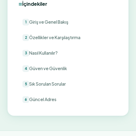
İçindekiler
Giriş ve Genel Bakış
1
Özellikler ve Karşılaştırma
2
Nasıl Kullanılır?
3
Güven ve Güvenlik
4
Sık Sorulan Sorular
5
Güncel Adres
6