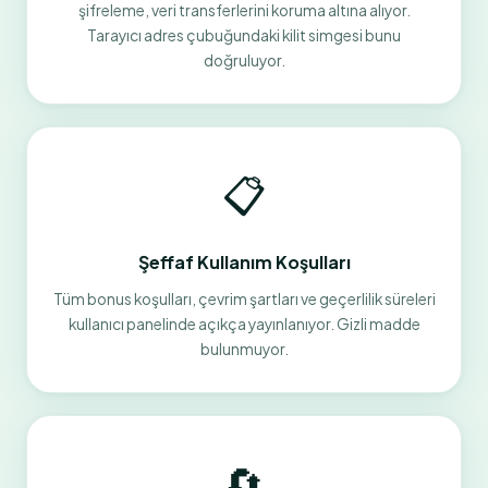
şifreleme, veri transferlerini koruma altına alıyor.
Tarayıcı adres çubuğundaki kilit simgesi bunu
doğruluyor.
📋
Şeffaf Kullanım Koşulları
Tüm bonus koşulları, çevrim şartları ve geçerlilik süreleri
kullanıcı panelinde açıkça yayınlanıyor. Gizli madde
bulunmuyor.
🔄