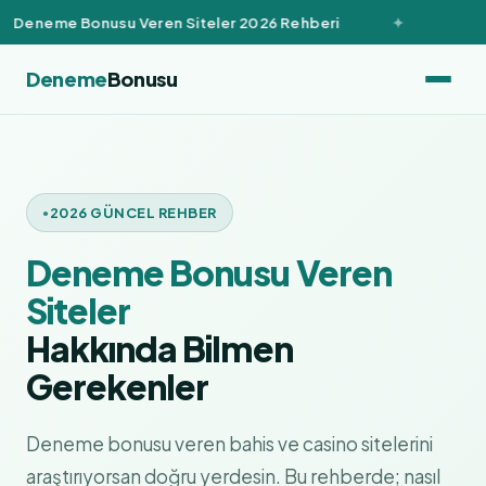
Deneme Bonusu Veren Siteler 2026 Rehberi
Deneme
Bonusu
2026 GÜNCEL REHBER
Deneme Bonusu Veren
Siteler
Hakkında Bilmen
Gerekenler
Deneme bonusu veren bahis ve casino sitelerini
araştırıyorsan doğru yerdesin. Bu rehberde; nasıl