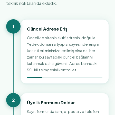
teknik noktaları da ekledik.
1
Güncel Adrese Eriş
Öncelikle sitenin aktif adresini doğrula.
Yedek domain altyapısı sayesinde erişim
kesintileri minimize edilmiş olsa da, her
zaman bu sayfadaki güncel bağlantıyı
kullanmak daha güvenli. Adres barındaki
SSL kilit simgesini kontrol et.
2
Üyelik Formunu Doldur
Kayıt formunda isim, e-posta ve telefon