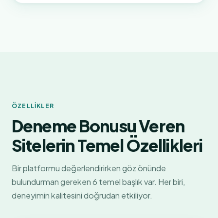
ÖZELLIKLER
Deneme Bonusu Veren
Sitelerin Temel Özellikleri
Bir platformu değerlendirirken göz önünde
bulundurman gereken 6 temel başlık var. Her biri,
deneyimin kalitesini doğrudan etkiliyor.