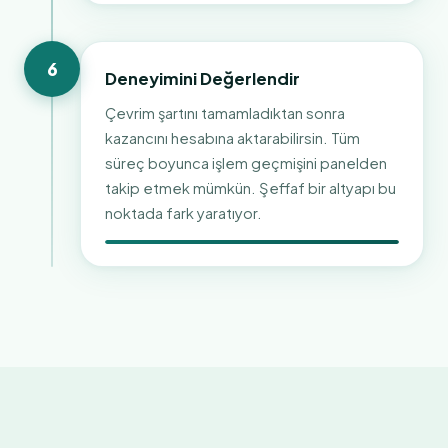
6
Deneyimini Değerlendir
Çevrim şartını tamamladıktan sonra
kazancını hesabına aktarabilirsin. Tüm
süreç boyunca işlem geçmişini panelden
takip etmek mümkün. Şeffaf bir altyapı bu
noktada fark yaratıyor.