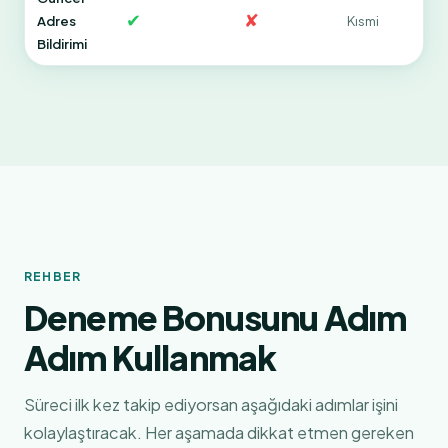
✔
✘
Adres
Kısmi
Bildirimi
REHBER
Deneme Bonusunu Adım
Adım Kullanmak
Süreci ilk kez takip ediyorsan aşağıdaki adımlar işini
kolaylaştıracak. Her aşamada dikkat etmen gereken