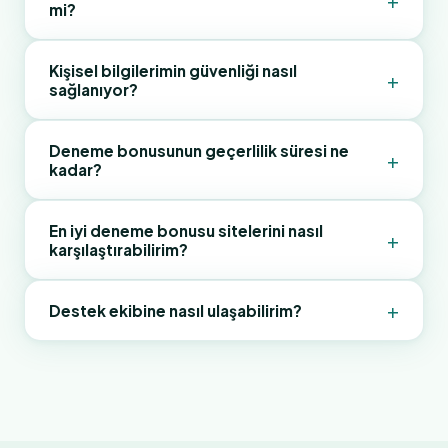
bonusu vermeyebilir. Bazı platformlar telefon
mi?
adres bölümünü kontrol et. Yedek domain
numarası doğrulamasını da şart koşuyor.
altyapısı sayesinde aktif bir bağlantı her zaman
burada paylaşılıyor. Alternatif olarak canlı destek
Evet. 320px ekran genişliğine kadar optimize
Kişisel bilgilerimin güvenliği nasıl
+
sağlanıyor?
hattına ulaşarak anlık yönlendirme alabilirsin.
edilmiş responsive tasarım sayesinde tüm işlemler
mobil cihazdan yapılabiliyor. Ayrıca iOS ve Android
için native uygulama indirme seçeneği de mevcut.
Tüm form verileri ve işlem bilgileri TLS 1.3 üzerinde
Deneme bonusunun geçerlilik süresi ne
+
kadar?
Bonusun mobil ve masaüstünde eşit koşullarda
256-bit AES şifrelemeyle korunuyor. İki faktörlü
geçerli.
doğrulama (2FA) aktif edildiğinde hesap güvenliği
bir kademe daha artıyor. Kişisel veriler üçüncü
Platform politikasına göre değişmekle birlikte
En iyi deneme bonusu sitelerini nasıl
+
karşılaştırabilirim?
taraflarla paylaşılmıyor.
çoğu sitede 7 ila 30 gün arasında değişiyor. Süre
dolduğunda kullanılmayan bonus bakiyesi
otomatik olarak sıfırlanıyor. Bu yüzden bonus aktif
+
Karşılaştırma yaparken üç temel metriğe odaklan:
Destek ekibine nasıl ulaşabilirim?
edildikten sonra vakit geçirmeden kullanmaya
çevrim şartı, geçerlilik süresi ve maksimum çekim
başlamak mantıklı.
limiti. Düşük çevrim şartı (5x–10x arası) ve uzun
Canlı sohbet butonu üzerinden 7/24 anlık destek
geçerlilik süresi (14 gün ve üzeri) genellikle kullanıcı
alabilirsin. Ortalama yanıt süresi 3 dakikanın altında.
dostu bir platform işareti. Bu sayfadaki
E-posta kanalı da aktif; ancak yanıt süresi 2–4 saat
karşılaştırma tablosu da başlangıç için iyi bir