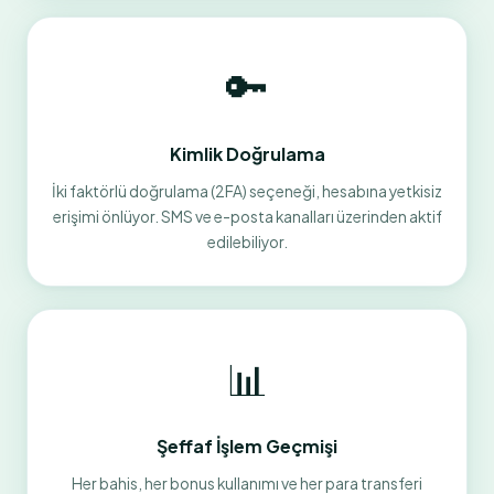
🔑
Kimlik Doğrulama
İki faktörlü doğrulama (2FA) seçeneği, hesabına yetkisiz
erişimi önlüyor. SMS ve e-posta kanalları üzerinden aktif
edilebiliyor.
📊
Şeffaf İşlem Geçmişi
Her bahis, her bonus kullanımı ve her para transferi