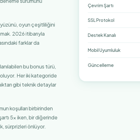
ce deneme sürümünü
Çevrim Şartı
SSL Protokol
üzünü, oyun çeşitliliğini
mak. 2026 itibarıyla
Destek Kanalı
asındaki farklar da
Mobil Uyumluluk
Güncelleme
llanılabilen bu bonus türü,
oluyor. Her iki kategoride
iktarı gibi teknik detaylar
un koşulları birbirinden
rtı 5x iken, bir diğerinde
, sürprizleri önlüyor.