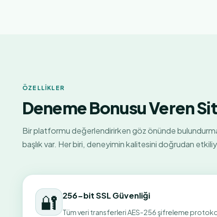
ÖZELLIKLER
Deneme Bonusu Veren Sitel
Bir platformu değerlendirirken göz önünde bulundur
başlık var. Her biri, deneyimin kalitesini doğrudan etkiliy
256-bit SSL Güvenliği
🔐
Tüm veri transferleri AES-256 şifreleme protokol