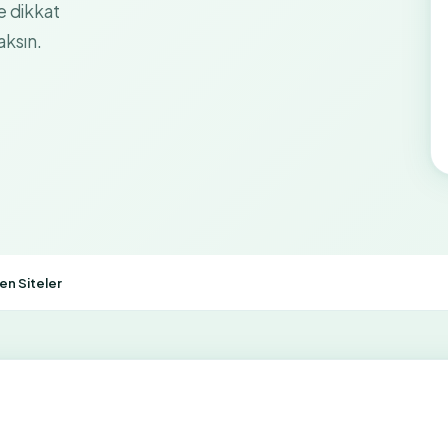
e dikkat
aksın.
n Siteler