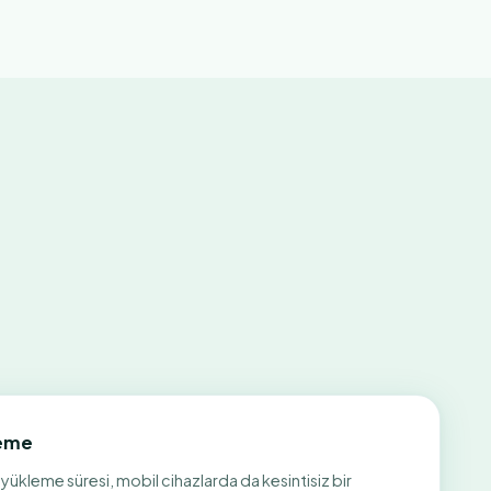
leme
yükleme süresi, mobil cihazlarda da kesintisiz bir