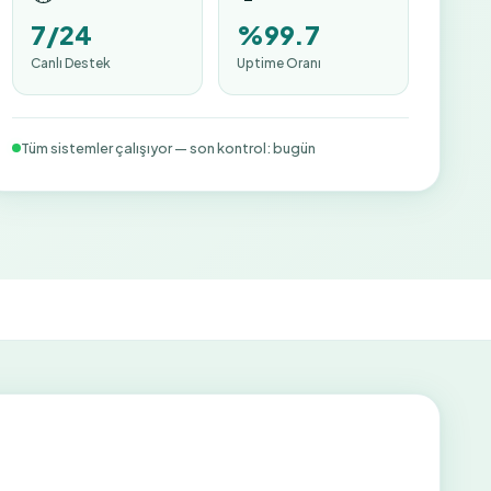
7/24
%99.7
Canlı Destek
Uptime Oranı
Tüm sistemler çalışıyor — son kontrol: bugün