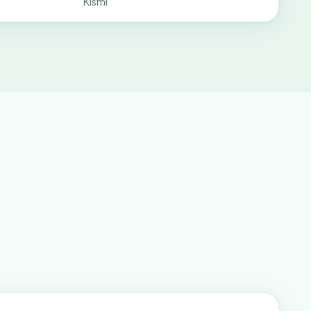
Kısmi