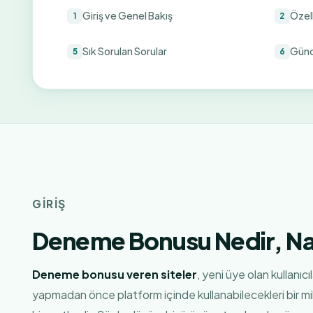
Giriş ve Genel Bakış
Özell
1
2
Sık Sorulan Sorular
Günc
5
6
GIRIŞ
Deneme Bonusu Nedir, Nası
Deneme bonusu veren siteler
, yeni üye olan kullanıcı
yapmadan önce platform içinde kullanabilecekleri bir mi