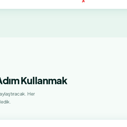
✘
Adım Kullanmak
laylaştıracak. Her
ledik.