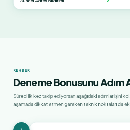
✔
Güncel Adres Bildirimi
REHBER
Deneme Bonusunu Adım 
Süreci ilk kez takip ediyorsan aşağıdaki adımlar işini ko
aşamada dikkat etmen gereken teknik noktaları da ek